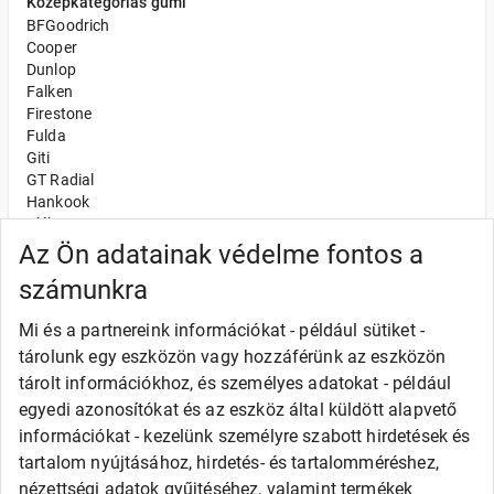
Középkategóriás gumi
BFGoodrich
Cooper
Dunlop
Falken
Firestone
Fulda
Giti
GT Radial
Hankook
Kléber
Kumho
Az Ön adatainak védelme fontos a
Nexen
számunkra
Semperit
Toyo
Mi és a partnereink információkat - például sütiket -
Uniroyal
tárolunk egy eszközön vagy hozzáférünk az eszközön
Olcsó gumi
tárolt információkhoz, és személyes adatokat - például
Alliance
egyedi azonosítókat és az eszköz által küldött alapvető
Apollo
információkat - kezelünk személyre szabott hirdetések és
Barum
tartalom nyújtásához, hirdetés- és tartalomméréshez,
Debica
Fortune
nézettségi adatok gyűjtéséhez, valamint termékek