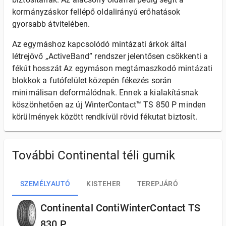
kormányzáskor fellépő oldalirányú erőhatások
gyorsabb átvitelében.
Az egymáshoz kapcsolódó mintázati árkok által
létrejövő „ActiveBand” rendszer jelentősen csökkenti a
fékút hosszát Az egymáson megtámaszkodó mintázati
blokkok a futófelület közepén fékezés során
minimálisan deformálódnak. Ennek a kialakításnak
köszönhetően az új WinterContact™ TS 850 P minden
körülmények között rendkívül rövid fékutat biztosít.
További Continental téli gumik
SZEMÉLYAUTÓ
KISTEHER
TEREPJÁRÓ
Continental ContiWinterContact TS
830 P