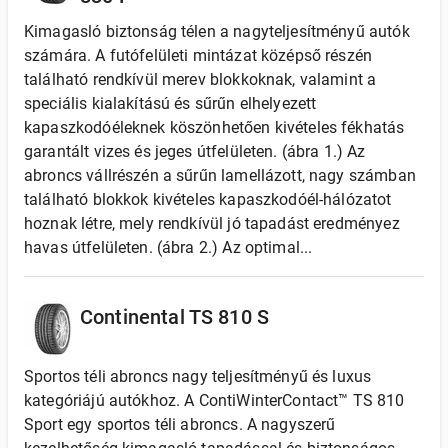
Kimagasló biztonság télen a nagyteljesítményű autók
számára. A futófelületi mintázat középső részén
található rendkívül merev blokkoknak, valamint a
speciális kialakítású és sűrűn elhelyezett
kapaszkodóéleknek köszönhetően kivételes fékhatás
garantált vizes és jeges útfelületen. (ábra 1.) Az
abroncs vállrészén a sűrűn lamellázott, nagy számban
található blokkok kivételes kapaszkodóél-hálózatot
hoznak létre, mely rendkívül jó tapadást eredményez
havas útfelületen. (ábra 2.) Az optimal...
Continental TS 810 S
Sportos téli abroncs nagy teljesítményű és luxus
kategóriájú autókhoz. A ContiWinterContact™ TS 810
Sport egy sportos téli abroncs. A nagyszerű