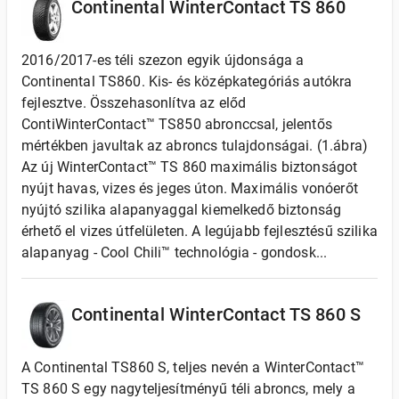
Continental WinterContact TS 860
2016/2017-es téli szezon egyik újdonsága a
Continental TS860. Kis- és középkategóriás autókra
fejlesztve. Összehasonlítva az előd
ContiWinterContact™ TS850 abronccsal, jelentős
mértékben javultak az abroncs tulajdonságai. (1.ábra)
Az új WinterContact™ TS 860 maximális biztonságot
nyújt havas, vizes és jeges úton. Maximális vonóerőt
nyújtó szilika alapanyaggal kiemelkedő biztonság
érhető el vizes útfelületen. A legújabb fejlesztésű szilika
alapanyag - Cool Chili™ technológia - gondosk...
Continental WinterContact TS 860 S
A Continental TS860 S, teljes nevén a WinterContact™
TS 860 S egy nagyteljesítményű téli abroncs, mely a