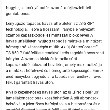
Nagyteljesítményű autók számára fejlesztett téli
gumiabroncs.
Lenyűgöző tapadás havas útfelületen az „S-GRIP”
technológia, illetve a hosszanti irányba elhelyezett
számos kapaszkodóél és mintázati blokk révén A
havas útfelületen nyújtott tapadás mértéke a mintázat
hómegtartó képességén múlik. Az új WinterContact™
TS 850 P futófelülete rendkívül erős tagolású hosszanti
irányba. A számos blokk és lamella sűrű
kapaszkodóélhálózatot hoz létre, amely maximalizálja
a mintázat hófelvevő és hómegtartó képességét. Ennek
eredményeként egyedülálló tapadás és rendkívül rövid
fékút garantált havas úton.
Kiváló kezelhetőség havas úton az új „PrecisionPlus”
lamellakoncepciónak köszönhetően A téli abroncsok
belső válla jelentősen befolyásolja a biztonságot és a
vezetési élményt havas útfelületen történő vezetés