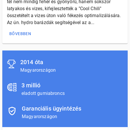
tél nem mindig fehér és gyönyörű, hanem sokszor
latyakos és vizes, kifejlesztették a "Cool Chili"
összetételt a vizes úton való fékezés optimalizálására.
Az ún. hydro barázdák segítségével az a...
BŐVEBBEN
2014 óta
Magyarországon
3 millió
eladott gumiabroncs
Garanciális ügyintézés
Magyarországon