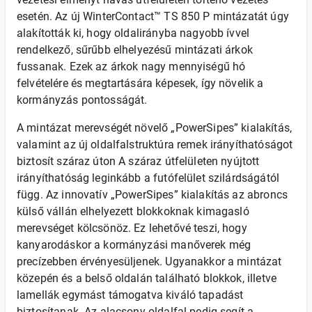
esetén. Az új WinterContact™ TS 850 P mintázatát úgy
alakították ki, hogy oldalirányba nagyobb ívvel
rendelkező, sűrűbb elhelyezésű mintázati árkok
fussanak. Ezek az árkok nagy mennyiségű hó
felvételére és megtartására képesek, így növelik a
kormányzás pontosságát.
A mintázat merevségét növelő „PowerSipes” kialakítás,
valamint az új oldalfalstruktúra remek irányíthatóságot
biztosít száraz úton A száraz útfelületen nyújtott
irányíthatóság leginkább a futófelület szilárdságától
függ. Az innovatív „PowerSipes” kialakítás az abroncs
külső vállán elhelyezett blokkoknak kimagasló
merevséget kölcsönöz. Ez lehetővé teszi, hogy
kanyarodáskor a kormányzási manőverek még
precízebben érvényesüljenek. Ugyanakkor a mintázat
közepén és a belső oldalán található blokkok, illetve
lamellák egymást támogatva kiváló tapadást
biztosítanak. Az alacsony oldalfal pedig segít a