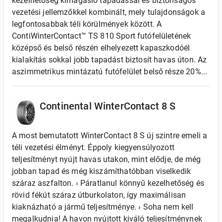
kezelhetőség kimagasló tapadással és biztonságos
vezetési jellemzőkkel kombinált, mely tulajdonságok a
legfontosabbak téli körülmények között. A
ContiWinterContact™ TS 810 Sport futófelületének
középső és belső részén elhelyezett kapaszkodóél
kialakítás sokkal jobb tapadást biztosít havas úton. Az
aszimmetrikus mintázatú futófelület belső része 20%...
Continental WinterContact 8 S
A most bemutatott WinterContact 8 S új szintre emeli a
téli vezetési élményt. Éppoly kiegyensúlyozott
teljesítményt nyújt havas utakon, mint elődje, de még
jobban tapad és még kiszámíthatóbban viselkedik
száraz aszfalton. › Páratlanul könnyű kezelhetőség és
rövid fékút száraz útburkolaton, így maximálisan
kiaknázható a jármű teljesítménye. › Soha nem kell
megalkudnia! A havon nyújtott kiváló teljesítménynek