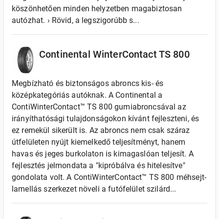
köszönhetően minden helyzetben magabiztosan
autózhat. › Rövid, a legszigorúbb s...
Continental WinterContact TS 800
Megbízható és biztonságos abroncs kis- és
középkategóriás autóknak. A Continental a
ContiWinterContact™ TS 800 gumiabroncsával az
irányíthatósági tulajdonságokon kívánt fejleszteni, és
ez remekül sikerült is. Az abroncs nem csak száraz
útfelületen nyújt kiemelkedő teljesítményt, hanem
havas és jeges burkolaton is kimagaslóan teljesít. A
fejlesztés jelmondata a "kipróbálva és hitelesítve"
gondolata volt. A ContiWinterContact™ TS 800 méhsejt-
lamellás szerkezet növeli a futófelület szilárd...