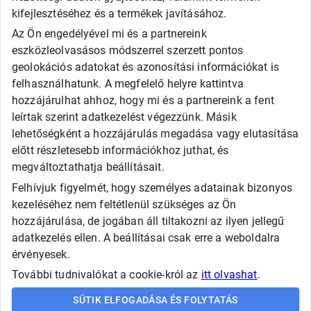
General
kifejlesztéséhez és a termékek javításához.
Goodride
Az Ön engedélyével mi és a partnereink
Kingstar
eszközleolvasásos módszerrel szerzett pontos
Laufenn
LEAO
geolokációs adatokat és azonosítási információkat is
Matador
felhasználhatunk. A megfelelő helyre kattintva
Maxxis
hozzájárulhat ahhoz, hogy mi és a partnereink a fent
Roadx
leírtak szerint adatkezelést végezzünk. Másik
Rovelo
lehetőségként a hozzájárulás megadása vagy elutasítása
Runway
Sailun
előtt részletesebb információkhoz juthat, és
Sava
megváltoztathatja beállításait.
SECURITY
Felhívjuk figyelmét, hogy személyes adatainak bizonyos
Taurus
Tigar
kezeléséhez nem feltétlenül szükséges az Ön
Triangle
hozzájárulása, de jogában áll tiltakozni az ilyen jellegű
Viking
adatkezelés ellen. A beállításai csak erre a weboldalra
Westlake
érvényesek.
További tudnivalókat a cookie-król az
itt olvashat
.
Copyright © Automax
SÜTIK ELFOGADÁSA ÉS FOLYTATÁS