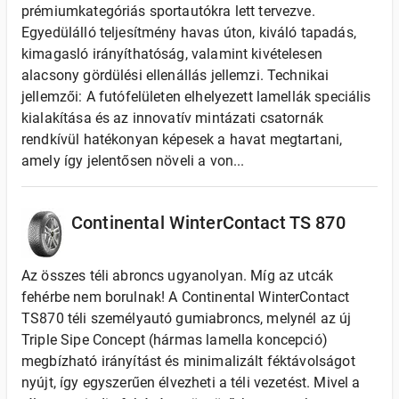
prémiumkategóriás sportautókra lett tervezve.
Egyedülálló teljesítmény havas úton, kiváló tapadás,
kimagasló irányíthatóság, valamint kivételesen
alacsony gördülési ellenállás jellemzi. Technikai
jellemzői: A futófelületen elhelyezett lamellák speciális
kialakítása és az innovatív mintázati csatornák
rendkívül hatékonyan képesek a havat megtartani,
amely így jelentősen növeli a von...
Continental WinterContact TS 870
Az összes téli abroncs ugyanolyan. Míg az utcák
fehérbe nem borulnak! A Continental WinterContact
TS870 téli személyautó gumiabroncs, melynél az új
Triple Sipe Concept (hármas lamella koncepció)
megbízható irányítást és minimalizált féktávolságot
nyújt, így egyszerűen élvezheti a téli vezetést. Mivel a