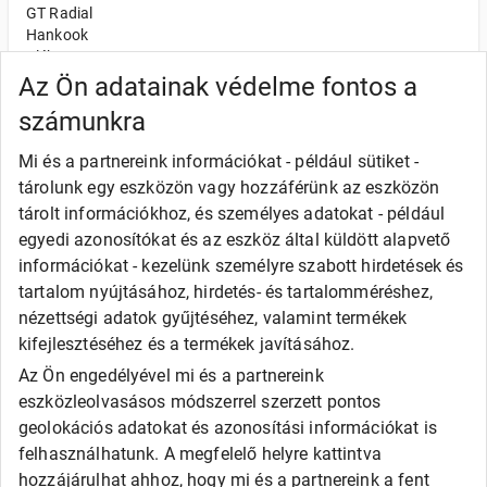
GT Radial
Hankook
Kléber
Kumho
Az Ön adatainak védelme fontos a
Nexen
számunkra
Semperit
Toyo
Mi és a partnereink információkat - például sütiket -
Uniroyal
tárolunk egy eszközön vagy hozzáférünk az eszközön
Olcsó gumi
tárolt információkhoz, és személyes adatokat - például
Alliance
egyedi azonosítókat és az eszköz által küldött alapvető
Apollo
információkat - kezelünk személyre szabott hirdetések és
Barum
tartalom nyújtásához, hirdetés- és tartalomméréshez,
Debica
Fortune
nézettségi adatok gyűjtéséhez, valamint termékek
General
kifejlesztéséhez és a termékek javításához.
Goodride
Az Ön engedélyével mi és a partnereink
Kingstar
eszközleolvasásos módszerrel szerzett pontos
Laufenn
LEAO
geolokációs adatokat és azonosítási információkat is
Matador
felhasználhatunk. A megfelelő helyre kattintva
Maxxis
hozzájárulhat ahhoz, hogy mi és a partnereink a fent