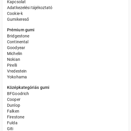
Kapcsolat
Adatkezelési tájékoztató
Cookie-k
Gumikereső
Prémium gumi
Bridgestone
Continental
Goodyear
Michelin
Nokian
Pirelli
Vredestein
Yokohama
Középkategóriás gumi
BFGoodrich
Cooper
Dunlop
Falken
Firestone
Fulda
Giti