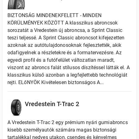
BIZTONSÁG MINDENEKFELETT - MINDEN
KÖRÜLMÉNYEK KÖZÖTT A klasszikus abroncsok
sorozatát a Vredestein új abroncsa, a Sprint Classic
teszi teljessé. A Sprint Classic abroncsot kifejezetten
azoknak az autótulajdonosoknak fejlesztették, akik
odafigyelnek a részletekre és a formatervezésre. Az
egyedi profil és a futófelület változatlan maradt,
viszont az abroncs falát stílusos díszítéssel látták el. A
klasszikus külső azonban a legfejlettebb technológiát
rejti. ELőNYÖK Kivételesen biztonságos A...
Vredestein T-Trac 2
A Vredestein T-Trac 2 egy prémium nyári gumiabroncs
kisebb személyautók számára magas biztonsági
tartalékkal nedves utakon, csendes és kényelmes