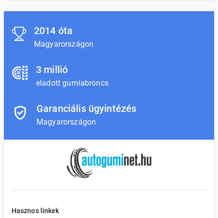
2014 óta
Magyarországon
3 millió
eladott gumiabroncs
Garanciális ügyintézés
Magyarországon
Hasznos linkek