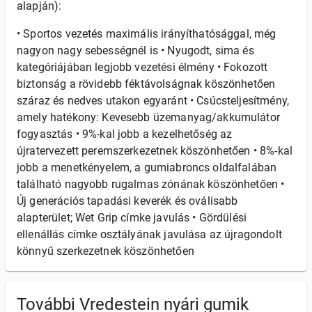
alapján):
• Sportos vezetés maximális irányíthatósággal, még
nagyon nagy sebességnél is • Nyugodt, sima és
kategóriájában legjobb vezetési élmény • Fokozott
biztonság a rövidebb féktávolságnak köszönhetően
száraz és nedves utakon egyaránt • Csúcsteljesítmény,
amely hatékony: Kevesebb üzemanyag/akkumulátor
fogyasztás • 9%-kal jobb a kezelhetőség az
újratervezett peremszerkezetnek köszönhetően • 8%-kal
jobb a menetkényelem, a gumiabroncs oldalfalában
található nagyobb rugalmas zónának köszönhetően •
Új generációs tapadási keverék és oválisabb
alapterület; Wet Grip címke javulás • Gördülési
ellenállás címke osztályának javulása az újragondolt
könnyű szerkezetnek köszönhetően
További Vredestein nyári gumik