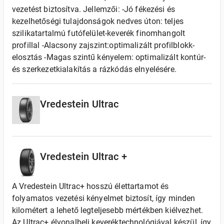
vezetést biztosítva. Jellemzői: -Jó fékezési és
kezelhetőségi tulajdonságok nedves úton: teljes
szilikatartalmú futófelület-keverék finomhangolt
profillal -Alacsony zajszint:optimalizált profilblokk-
elosztás -Magas szintű kényelem: optimalizált kontúr-
és szerkezetkialakítás a rázkódás elnyelésére.
Vredestein Ultrac
Vredestein Ultrac +
A Vredestein Ultrac+ hosszú élettartamot és
folyamatos vezetési kényelmet biztosít, így minden
kilométert a lehető legteljesebb mértékben kiélvezhet.
Az Ultrac+ élvonalbeli keveréktechnológiával készül, így