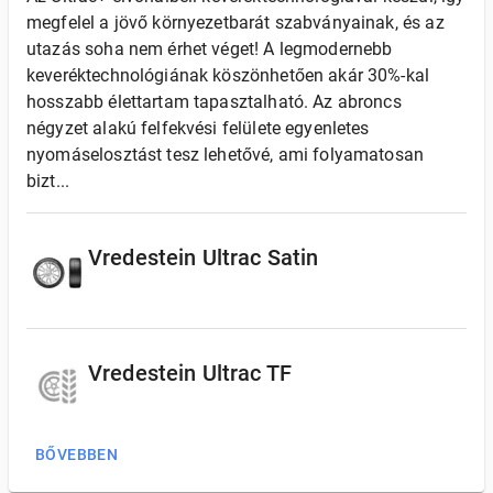
megfelel a jövő környezetbarát szabványainak, és az
utazás soha nem érhet véget! A legmodernebb
keveréktechnológiának köszönhetően akár 30%-kal
hosszabb élettartam tapasztalható. Az abroncs
négyzet alakú felfekvési felülete egyenletes
nyomáselosztást tesz lehetővé, ami folyamatosan
bizt...
Vredestein Ultrac Satin
Vredestein Ultrac TF
BŐVEBBEN