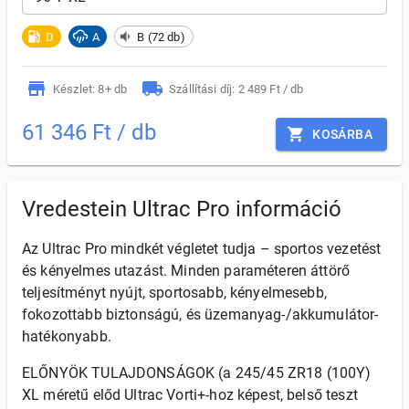
D
A
B (72 db)
Készlet: 8+ db
Szállítási díj: 2 489 Ft / db
61 346 Ft / db
KOSÁRBA
Vredestein Ultrac Pro információ
Az Ultrac Pro mindkét végletet tudja – sportos vezetést
és kényelmes utazást. Minden paraméteren áttörő
teljesítményt nyújt, sportosabb, kényelmesebb,
fokozottabb biztonságú, és üzemanyag-/akkumulátor-
hatékonyabb.
ELŐNYÖK TULAJDONSÁGOK (a 245/45 ZR18 (100Y)
XL méretű előd Ultrac Vorti+-hoz képest, belső teszt