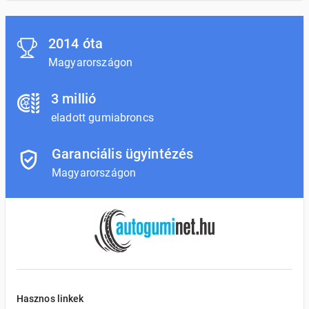
2014 óta
Magyarországon
3 millió
eladott gumiabroncs
Garanciális ügyintézés
Magyarországon
Hasznos linkek