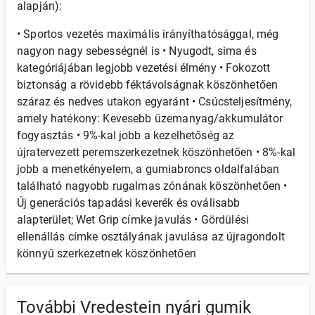
alapján):
• Sportos vezetés maximális irányíthatósággal, még
nagyon nagy sebességnél is • Nyugodt, sima és
kategóriájában legjobb vezetési élmény • Fokozott
biztonság a rövidebb féktávolságnak köszönhetően
száraz és nedves utakon egyaránt • Csúcsteljesítmény,
amely hatékony: Kevesebb üzemanyag/akkumulátor
fogyasztás • 9%-kal jobb a kezelhetőség az
újratervezett peremszerkezetnek köszönhetően • 8%-kal
jobb a menetkényelem, a gumiabroncs oldalfalában
található nagyobb rugalmas zónának köszönhetően •
Új generációs tapadási keverék és oválisabb
alapterület; Wet Grip címke javulás • Gördülési
ellenállás címke osztályának javulása az újragondolt
könnyű szerkezetnek köszönhetően
További Vredestein nyári gumik