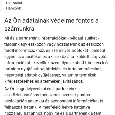
GT Radial
Hankook
Kléber
Kumho
Az Ön adatainak védelme fontos a
Nexen
számunkra
Semperit
Toyo
Mi és a partnereink információkat - például sütiket -
Uniroyal
tárolunk egy eszközön vagy hozzáférünk az eszközön
Olcsó gumi
tárolt információkhoz, és személyes adatokat - például
Alliance
egyedi azonosítókat és az eszköz által küldött alapvető
Apollo
információkat - kezelünk személyre szabott hirdetések és
Barum
tartalom nyújtásához, hirdetés- és tartalomméréshez,
Debica
Fortune
nézettségi adatok gyűjtéséhez, valamint termékek
General
kifejlesztéséhez és a termékek javításához.
Goodride
Az Ön engedélyével mi és a partnereink
Kingstar
eszközleolvasásos módszerrel szerzett pontos
Laufenn
LEAO
geolokációs adatokat és azonosítási információkat is
Matador
felhasználhatunk. A megfelelő helyre kattintva
Maxxis
hozzájárulhat ahhoz, hogy mi és a partnereink a fent