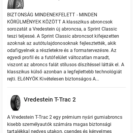
BIZTONSÁG MINDENEKFELETT - MINDEN
KÖRÜLMÉNYEK KÖZÖTT A klasszikus abroncsok
sorozatát a Vredestein új abroncsa, a Sprint Classic
teszi teljessé. A Sprint Classic abroncsot kifejezetten
azoknak az autótulajdonosoknak fejlesztették, akik
odafigyelnek a részletekre és a formatervezésre. Az
egyedi profil és a futófelület változatlan maradt,
viszont az abroncs falát stílusos díszítéssel látták el. A
klasszikus külső azonban a legfejlettebb technológiát
rejti. ELőNYÖK Kivételesen biztonságos A...
Vredestein T-Trac 2
A Vredestein T-Trac 2 egy prémium nyári gumiabroncs
kisebb személyautók számára magas biztonsági
tartalékkal nedves utakon, csendes és kényelmes