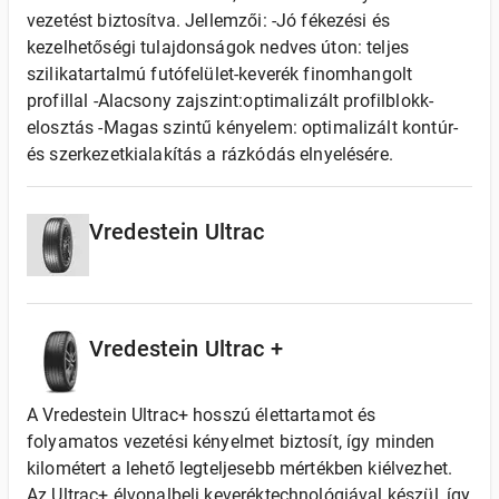
vezetést biztosítva. Jellemzői: -Jó fékezési és
kezelhetőségi tulajdonságok nedves úton: teljes
szilikatartalmú futófelület-keverék finomhangolt
profillal -Alacsony zajszint:optimalizált profilblokk-
elosztás -Magas szintű kényelem: optimalizált kontúr-
és szerkezetkialakítás a rázkódás elnyelésére.
Vredestein Ultrac
Vredestein Ultrac +
A Vredestein Ultrac+ hosszú élettartamot és
folyamatos vezetési kényelmet biztosít, így minden
kilométert a lehető legteljesebb mértékben kiélvezhet.
Az Ultrac+ élvonalbeli keveréktechnológiával készül, így