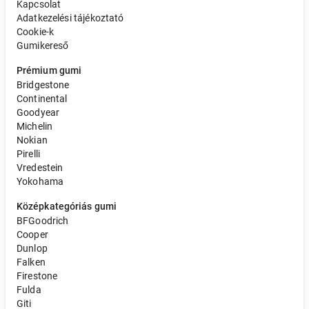
Kapcsolat
Adatkezelési tájékoztató
Cookie-k
Gumikereső
Prémium gumi
Bridgestone
Continental
Goodyear
Michelin
Nokian
Pirelli
Vredestein
Yokohama
Középkategóriás gumi
BFGoodrich
Cooper
Dunlop
Falken
Firestone
Fulda
Giti