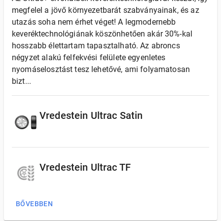
megfelel a jövő környezetbarát szabványainak, és az
utazás soha nem érhet véget! A legmodernebb
keveréktechnológiának köszönhetően akár 30%-kal
hosszabb élettartam tapasztalható. Az abroncs
négyzet alakú felfekvési felülete egyenletes
nyomáselosztást tesz lehetővé, ami folyamatosan
bizt...
Vredestein Ultrac Satin
Vredestein Ultrac TF
BŐVEBBEN