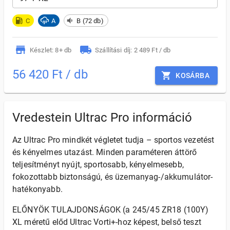
C
A
B (72 db)
Készlet: 8+ db
Szállítási díj: 2 489 Ft / db
56 420 Ft / db
KOSÁRBA
Vredestein Ultrac Pro információ
Az Ultrac Pro mindkét végletet tudja – sportos vezetést
és kényelmes utazást. Minden paraméteren áttörő
teljesítményt nyújt, sportosabb, kényelmesebb,
fokozottabb biztonságú, és üzemanyag-/akkumulátor-
hatékonyabb.
ELŐNYÖK TULAJDONSÁGOK (a 245/45 ZR18 (100Y)
XL méretű előd Ultrac Vorti+-hoz képest, belső teszt