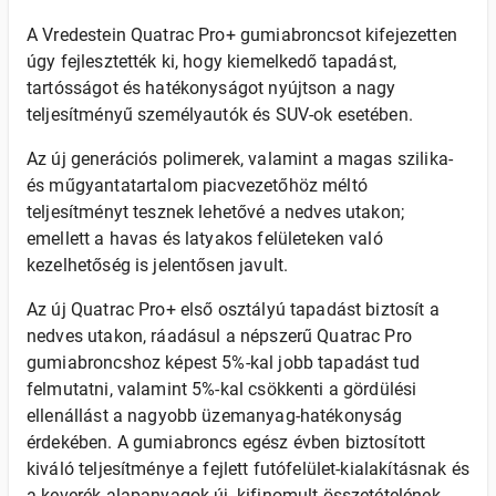
A Vredestein Quatrac Pro+ gumiabroncsot kifejezetten
úgy fejlesztették ki, hogy kiemelkedő tapadást,
tartósságot és hatékonyságot nyújtson a nagy
teljesítményű személyautók és SUV-ok esetében.
Az új generációs polimerek, valamint a magas szilika-
és műgyantatartalom piacvezetőhöz méltó
teljesítményt tesznek lehetővé a nedves utakon;
emellett a havas és latyakos felületeken való
kezelhetőség is jelentősen javult.
Az új Quatrac Pro+ első osztályú tapadást biztosít a
nedves utakon, ráadásul a népszerű Quatrac Pro
gumiabroncshoz képest 5%-kal jobb tapadást tud
felmutatni, valamint 5%-kal csökkenti a gördülési
ellenállást a nagyobb üzemanyag-hatékonyság
érdekében. A gumiabroncs egész évben biztosított
kiváló teljesítménye a fejlett futófelület-kialakításnak és
a keverék-alapanyagok új, kifinomult összetételének