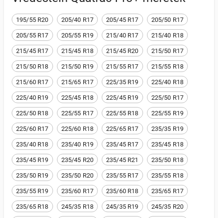
195/55 R20
205/40 R17
205/45 R17
205/50 R17
205/55 R17
205/55 R19
215/40 R17
215/40 R18
215/45 R17
215/45 R18
215/45 R20
215/50 R17
215/50 R18
215/50 R19
215/55 R17
215/55 R18
215/60 R17
215/65 R17
225/35 R19
225/40 R18
225/40 R19
225/45 R18
225/45 R19
225/50 R17
225/50 R18
225/55 R17
225/55 R18
225/55 R19
225/60 R17
225/60 R18
225/65 R17
235/35 R19
235/40 R18
235/40 R19
235/45 R17
235/45 R18
235/45 R19
235/45 R20
235/45 R21
235/50 R18
235/50 R19
235/50 R20
235/55 R17
235/55 R18
235/55 R19
235/60 R17
235/60 R18
235/65 R17
235/65 R18
245/35 R18
245/35 R19
245/35 R20