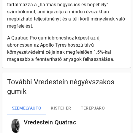
tartalmazza a „hármas hegycsúcs és hópehely”
szimbólumot, ami igazolja a minden évszakban
megbízható teljesítményt és a téli körülményeknek való
megfelelést.
A Quatrac Pro gumiabroncshoz képest az új
abroncsban az Apollo Tyres hosszú távú
környezetvédelmi céljainak megfelelően 1,5%-kal
magasabb a fenntartható anyagok felhasználása.
További Vredestein négyévszakos
gumik
SZEMÉLYAUTÓ
KISTEHER
TEREPJÁRÓ
Vredestein Quatrac