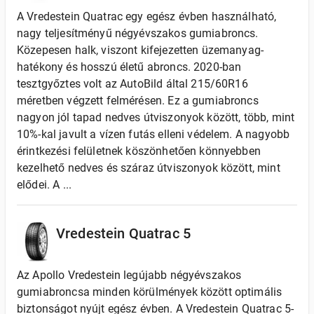
A Vredestein Quatrac egy egész évben használható,
nagy teljesítményű négyévszakos gumiabroncs.
Közepesen halk, viszont kifejezetten üzemanyag-
hatékony és hosszú életű abroncs. 2020-ban
tesztgyőztes volt az AutoBild által 215/60R16
méretben végzett felmérésen. Ez a gumiabroncs
nagyon jól tapad nedves útviszonyok között, több, mint
10%-kal javult a vízen futás elleni védelem. A nagyobb
érintkezési felületnek köszönhetően könnyebben
kezelhető nedves és száraz útviszonyok között, mint
elődei. A ...
Vredestein Quatrac 5
Az Apollo Vredestein legújabb négyévszakos
gumiabroncsa minden körülmények között optimális
biztonságot nyújt egész évben. A Vredestein Quatrac 5-