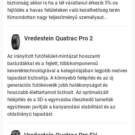
biztonság akkor is ha a tél váratlanul érkezik 5%-os
fejlődés a havas felületeken való kezelhetőség terén
Kimondottan nagy teljesítményű személyaut...
Vredestein Quatrac Pro 2
Az irányított futófelület-mintázat hosszanti
barázdákkal és a fejlett, többkomponensű
keveréktechnológiával a kategóriájában legjobb nedves
tapadást biztosítja. A könnyebb felépítés és az új
generációs futókeverék jobb hatékonyságot és
hosszabb élettartamot biztosít. Az optimalizált
felépítés és a 3D-s egymásba illeszkedő lamellák
együttesen javítják a kanyarodási stabilitást és az
oldalirányú tapadást.