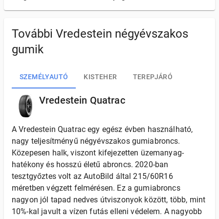
További Vredestein négyévszakos
gumik
SZEMÉLYAUTÓ
KISTEHER
TEREPJÁRÓ
Vredestein Quatrac
A Vredestein Quatrac egy egész évben használható,
nagy teljesítményű négyévszakos gumiabroncs.
Közepesen halk, viszont kifejezetten üzemanyag-
hatékony és hosszú életű abroncs. 2020-ban
tesztgyőztes volt az AutoBild által 215/60R16
méretben végzett felmérésen. Ez a gumiabroncs
nagyon jól tapad nedves útviszonyok között, több, mint
10%-kal javult a vízen futás elleni védelem. A nagyobb