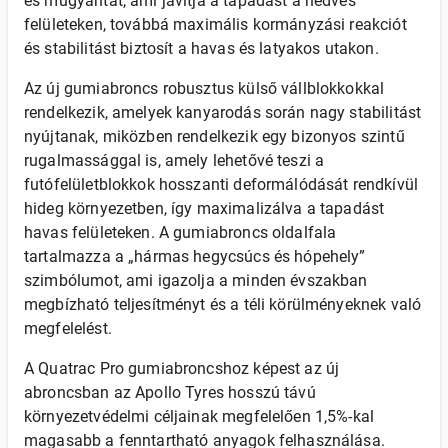
és műgyantát, ami javítja a tapadást a nedves
felületeken, továbbá maximális kormányzási reakciót
és stabilitást biztosít a havas és latyakos utakon.
Az új gumiabroncs robusztus külső vállblokkokkal
rendelkezik, amelyek kanyarodás során nagy stabilitást
nyújtanak, miközben rendelkezik egy bizonyos szintű
rugalmassággal is, amely lehetővé teszi a
futófelületblokkok hosszanti deformálódását rendkívül
hideg környezetben, így maximalizálva a tapadást
havas felületeken. A gumiabroncs oldalfala
tartalmazza a „hármas hegycsúcs és hópehely”
szimbólumot, ami igazolja a minden évszakban
megbízható teljesítményt és a téli körülményeknek való
megfelelést.
A Quatrac Pro gumiabroncshoz képest az új
abroncsban az Apollo Tyres hosszú távú
környezetvédelmi céljainak megfelelően 1,5%-kal
magasabb a fenntartható anyagok felhasználása.