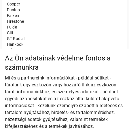
Cooper
Dunlop
Falken
Firestone
Fulda
Giti
GT Radial
Hankook
Kléber
Kumho
Az Ön adatainak védelme fontos a
Nexen
számunkra
Semperit
Toyo
Mi és a partnereink információkat - például sütiket -
Uniroyal
tárolunk egy eszközön vagy hozzáférünk az eszközön
Olcsó gumi
tárolt információkhoz, és személyes adatokat - például
Alliance
egyedi azonosítókat és az eszköz által küldött alapvető
Apollo
információkat - kezelünk személyre szabott hirdetések és
Barum
tartalom nyújtásához, hirdetés- és tartalomméréshez,
Debica
Fortune
nézettségi adatok gyűjtéséhez, valamint termékek
General
kifejlesztéséhez és a termékek javításához.