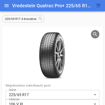
Vredestein Quatrac Pro+ 225/65 R17 106 V XL
225/65 R17 4 évszakos
Négyévszakos személyautó gumi
Méret
225/65 R17
Változat
106 V XL