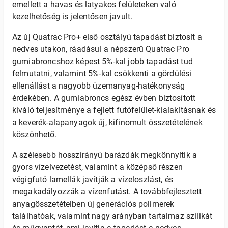
emellett a havas és latyakos felületeken való
kezelhetőség is jelentősen javult.
Az új Quatrac Pro+ első osztályú tapadást biztosít a
nedves utakon, ráadásul a népszerű Quatrac Pro
gumiabroncshoz képest 5%-kal jobb tapadást tud
felmutatni, valamint 5%-kal csökkenti a gördülési
ellenállást a nagyobb üzemanyag-hatékonyság
érdekében. A gumiabroncs egész évben biztosított
kiváló teljesítménye a fejlett futófelület-kialakításnak és
a keverék-alapanyagok új, kifinomult összetételének
köszönhető.
A szélesebb hosszirányú barázdák megkönnyítik a
gyors vízelvezetést, valamint a középső részen
végigfutó lamellák javítják a vízeloszlást, és
megakadályozzák a vízenfutást. A továbbfejlesztett
anyagösszetételben új generációs polimerek
találhatóak, valamint nagy arányban tartalmaz szilikát