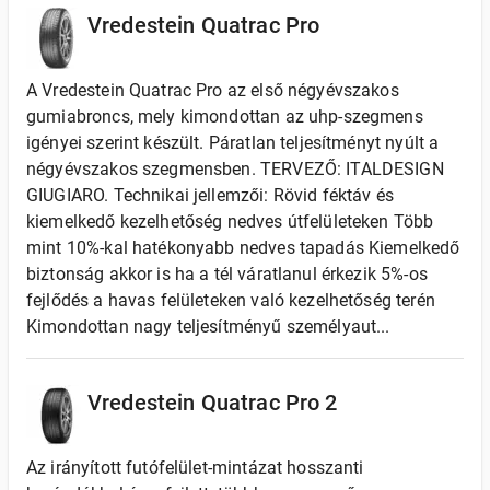
Vredestein Quatrac Pro
A Vredestein Quatrac Pro az első négyévszakos
gumiabroncs, mely kimondottan az uhp-szegmens
igényei szerint készült. Páratlan teljesítményt nyúlt a
négyévszakos szegmensben. TERVEZŐ: ITALDESIGN
GIUGIARO. Technikai jellemzői: Rövid féktáv és
kiemelkedő kezelhetőség nedves útfelületeken Több
mint 10%-kal hatékonyabb nedves tapadás Kiemelkedő
biztonság akkor is ha a tél váratlanul érkezik 5%-os
fejlődés a havas felületeken való kezelhetőség terén
Kimondottan nagy teljesítményű személyaut...
Vredestein Quatrac Pro 2
Az irányított futófelület-mintázat hosszanti