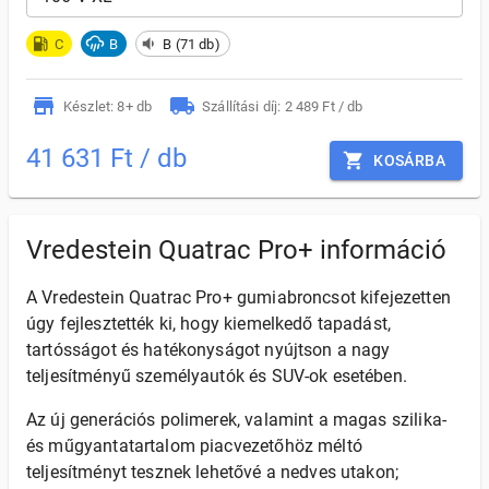
C
B
B (71 db)
Készlet: 8+ db
Szállítási díj: 2 489 Ft / db
41 631 Ft / db
KOSÁRBA
Vredestein Quatrac Pro+ információ
A Vredestein Quatrac Pro+ gumiabroncsot kifejezetten
úgy fejlesztették ki, hogy kiemelkedő tapadást,
tartósságot és hatékonyságot nyújtson a nagy
teljesítményű személyautók és SUV-ok esetében.
Az új generációs polimerek, valamint a magas szilika-
és műgyantatartalom piacvezetőhöz méltó
teljesítményt tesznek lehetővé a nedves utakon;