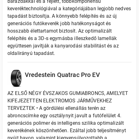
barázdákkal és a fejlett, többkomponensű
keveréktechnológiával a kategóriájában legjobb nedves
tapadást biztosítja. A könnyebb felépítés és az új
generációs futókeverék jobb hatékonyságot és
hosszabb élettartamot biztosít. Az optimalizált
felépítés és a 3D-s egymásba illeszkedő lamellák
együttesen javítják a kanyarodási stabilitást és az
oldalirányú tapadást.
Vredestein Quatrac Pro EV
AZ ELSŐ NÉGY ÉVSZAKOS GUMIABRONCS, AMELYET
KIFEJEZETTEN ELEKTROMOS JÁRMŰVEKHEZ
TERVEZTEK • A gördülési ellenállás terén az
abroncscímke egy osztálynyit javult a futófelület 4.
generációs polimer és intelligens szilika optimalizált
keverékének köszönhetően. Ezáltal jobb teljesítményt
nyújt havon, valamint kiegyensúlyozottabb a