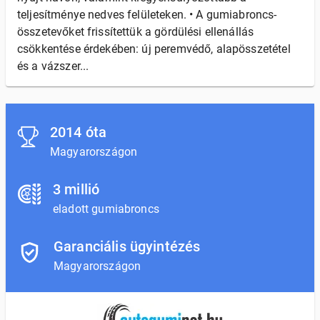
teljesítménye nedves felületeken. • A gumiabroncs-
összetevőket frissítettük a gördülési ellenállás
csökkentése érdekében: új peremvédő, alapösszetétel
és a vázszer...
2014 óta
Magyarországon
3 millió
eladott gumiabroncs
Garanciális ügyintézés
Magyarországon