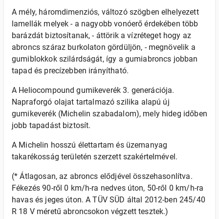
A mély, háromdimenziós, változó szögben elhelyezett
lamellák melyek - a nagyobb vonóerő érdekében több
barázdát biztosítanak, - áttörik a vízréteget hogy az
abroncs száraz burkolaton gördüljön, - megnövelik a
gumiblokkok szilárdságát, így a gumiabroncs jobban
tapad és precízebben irányítható.
A Heliocompound gumikeverék 3. generációja.
Napraforgó olajat tartalmazó szilika alapú új
gumikeverék (Michelin szabadalom), mely hideg időben
jobb tapadást biztosít.
A Michelin hosszú élettartam és üzemanyag
takarékosság területén szerzett szakértelmével.
(* Átlagosan, az abroncs elődjével összehasonlítva.
Fékezés 90-ről 0 km/h-ra nedves úton, 50-ről 0 km/h-ra
havas és jeges úton. A TÜV SÜD által 2012-ben 245/40
R 18 V méretű abroncsokon végzett tesztek.)