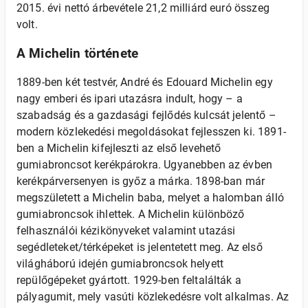
2015. évi nettó árbevétele 21,2 milliárd euró összeg
volt.
A Michelin története
1889-ben két testvér, André és Edouard Michelin egy
nagy emberi és ipari utazásra indult, hogy – a
szabadság és a gazdasági fejlődés kulcsát jelentő –
modern közlekedési megoldásokat fejlesszen ki. 1891-
ben a Michelin kifejleszti az első levehető
gumiabroncsot kerékpárokra. Ugyanebben az évben
kerékpárversenyen is győz a márka. 1898-ban már
megszületett a Michelin baba, melyet a halomban álló
gumiabroncsok ihlettek. A Michelin különböző
felhasználói kézikönyveket valamint utazási
segédleteket/térképeket is jelentetett meg. Az első
világháború idején gumiabroncsok helyett
repülőgépeket gyártott. 1929-ben feltalálták a
pályagumit, mely vasúti közlekedésre volt alkalmas. Az