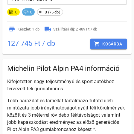
C
C
B (75 db)
Készlet: 1 db
Szállítási díj: 2 489 Ft / db
127 745 Ft / db
KOSÁRBA
Michelin Pilot Alpin PA4 információ
Kifejezetten nagy teljesítményű és sport autókhoz
tervezett téli gumiabroncs.
Több barázdát és lamellát tartalmazó futófelületi
mintázata jobb irányíthatóságot nyújt téli körülmények
között és 3 méterrel rövidebb féktávolságot valamint
jobb kapaszkodást eredményez az előző generációs
Pilot Alpin PA3 gumiabroncshoz képest *.