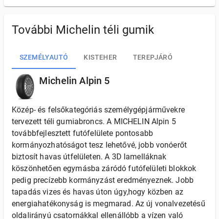
További Michelin téli gumik
SZEMÉLYAUTÓ
KISTEHER
TEREPJÁRÓ
Michelin Alpin 5
Közép- és felsőkategóriás személygépjárművekre
tervezett téli gumiabroncs. A MICHELIN Alpin 5
továbbfejlesztett futófelülete pontosabb
kormányozhatóságot tesz lehetővé, jobb vonóerőt
biztosít havas útfelületen. A 3D lamelláknak
köszönhetően egymásba záródó futófelületi blokkok
pedig precízebb kormányzást eredményeznek. Jobb
tapadás vizes és havas úton úgy,hogy közben az
energiahatékonyság is megmarad. Az új vonalvezetésű
oldalirányú csatornákkal ellenállóbb a vízen való