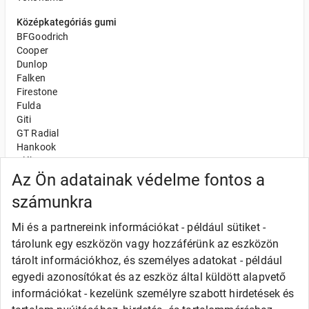
Középkategóriás gumi
BFGoodrich
Cooper
Dunlop
Falken
Firestone
Fulda
Giti
GT Radial
Hankook
Kléber
Kumho
Az Ön adatainak védelme fontos a
Nexen
számunkra
Semperit
Toyo
Mi és a partnereink információkat - például sütiket -
Uniroyal
tárolunk egy eszközön vagy hozzáférünk az eszközön
Olcsó gumi
tárolt információkhoz, és személyes adatokat - például
Alliance
egyedi azonosítókat és az eszköz által küldött alapvető
Apollo
információkat - kezelünk személyre szabott hirdetések és
Barum