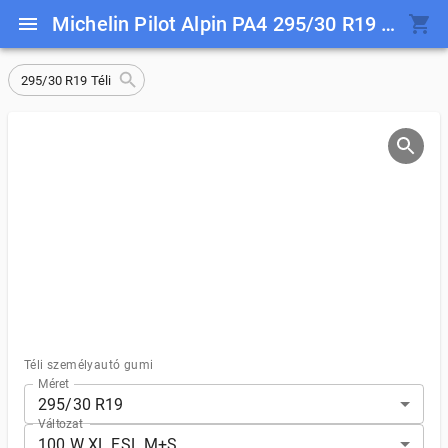
Michelin Pilot Alpin PA4 295/30 R19 100 W XL FSL M+S
295/30 R19 Téli
Téli személyautó gumi
Méret
295/30 R19
Változat
100 W XL FSL M+S