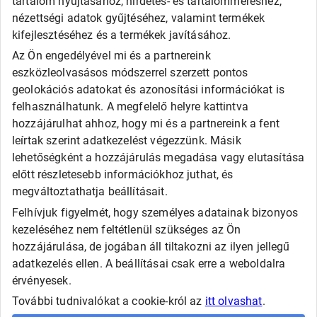
tartalom nyújtásához, hirdetés- és tartalomméréshez,
Debica
Fortune
nézettségi adatok gyűjtéséhez, valamint termékek
General
kifejlesztéséhez és a termékek javításához.
Goodride
Az Ön engedélyével mi és a partnereink
Kingstar
eszközleolvasásos módszerrel szerzett pontos
Laufenn
LEAO
geolokációs adatokat és azonosítási információkat is
Matador
felhasználhatunk. A megfelelő helyre kattintva
Maxxis
hozzájárulhat ahhoz, hogy mi és a partnereink a fent
Roadx
leírtak szerint adatkezelést végezzünk. Másik
Rovelo
lehetőségként a hozzájárulás megadása vagy elutasítása
Runway
Sailun
előtt részletesebb információkhoz juthat, és
Sava
megváltoztathatja beállításait.
SECURITY
Felhívjuk figyelmét, hogy személyes adatainak bizonyos
Taurus
Tigar
kezeléséhez nem feltétlenül szükséges az Ön
Triangle
hozzájárulása, de jogában áll tiltakozni az ilyen jellegű
Viking
adatkezelés ellen. A beállításai csak erre a weboldalra
Westlake
érvényesek.
További tudnivalókat a cookie-król az
itt olvashat
.
Copyright © Automax