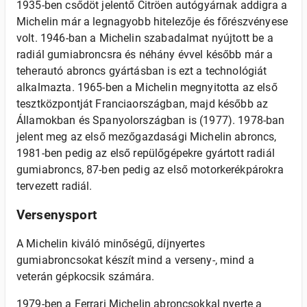
1935-ben csődöt jelentő Citröen autógyárnak addigra a
Michelin már a legnagyobb hitelezője és főrészvényese
volt. 1946-ban a Michelin szabadalmat nyújtott be a
radiál gumiabroncsra és néhány évvel később már a
teherautó abroncs gyártásban is ezt a technológiát
alkalmazta. 1965-ben a Michelin megnyitotta az első
tesztközpontját Franciaországban, majd később az
Államokban és Spanyolországban is (1977). 1978-ban
jelent meg az első mezőgazdasági Michelin abroncs,
1981-ben pedig az első repülőgépekre gyártott radiál
gumiabroncs, 87-ben pedig az első motorkerékpárokra
tervezett radiál.
Versenysport
A Michelin kiváló minőségű, díjnyertes
gumiabroncsokat készít mind a verseny-, mind a
veterán gépkocsik számára.
1979-ben a Ferrari Michelin abroncsokkal nyerte a