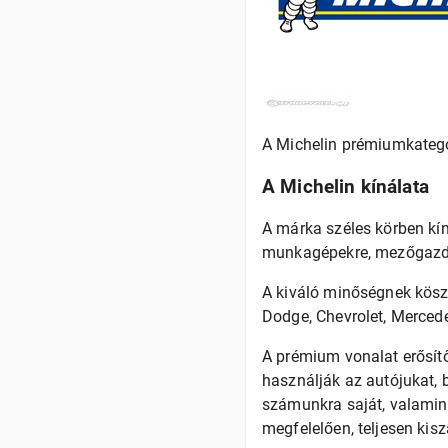
A Michelin prémiumkategó
A Michelin kínálata
A márka széles körben kí
munkagépekre, mezőgazda
A kiváló minőségnek kösz
Dodge, Chevrolet, Mercedes
A prémium vonalat erősít
használják az autójukat, 
számunkra saját, valamint
megfelelően, teljesen kis