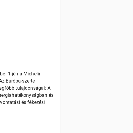
er 1-jén a Michelin
Az Európa-szerte
egfőbb tulajdonságai: A
 energiahatékonyságban és
vontatási és fékezési