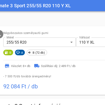
mate 3 Sport 255/55 R20 110 Y XL
Négyévszakos személyautó gumi
Méret
Változat
255/55 R20
110 Y XL
B
A
B (72 db)
Készlet: 8+ db
Szállítási díj: 2 489 Ft / db
- 7 500 ft/db további árengedmény!
92 084 Ft / db