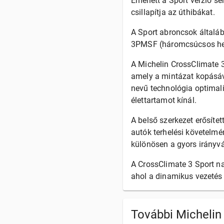
Emellett a Sport verzió se
csillapítja az úthibákat.
A Sport abroncsok általáb
3PMSF (háromcsúcsos hegy 
A Michelin CrossClimate 3
amely a mintázat kopásáva
nevű technológia optimali
élettartamot kínál.
A belső szerkezet erősíte
autók terhelési követelmé
különösen a gyors irányvá
A CrossClimate 3 Sport n
ahol a dinamikus vezetés i
További Micheli