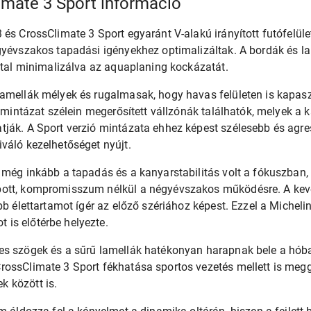
imate 3 Sport információ
és CrossClimate 3 Sport egyaránt V-alakú irányított futófelület
gyévszakos tapadási igényekhez optimalizáltak. A bordák és la
által minimalizálva az aquaplaning kockázatát.
lamellák mélyek és rugalmasak, hogy havas felületen is kapas
A mintázat szélein megerősített vállzónák találhatók, melyek a k
ják. A Sport verzió mintázata ehhez képest szélesebb és agres
váló kezelhetőséget nyújt.
 még inkább a tapadás és a kanyarstabilitás volt a fókuszban, 
pott, kompromisszum nélkül a négyévszakos működésre. A kev
bb élettartamot ígér az előző szériához képest. Ezzel a Micheli
is előtérbe helyezte.
es szögek és a sűrű lamellák hatékonyan harapnak bele a hób
rossClimate 3 Sport fékhatása sportos vezetés mellett is me
 között is.