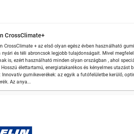
in CrossClimate+
in CrossClimate + az első olyan egész évben használható gu
a nyári és téli abroncsok legjobb tulajdonságait. Mivel megfelel
nak is, ezért használható minden olyan országban , ahol speciáli
. Hosszú élettartamú, energiatakarékos és kényelmes utazást bi
: Innovatív gumikeverékek: az egyik a futófelületbe kerülő, opti
rék. Az anya...