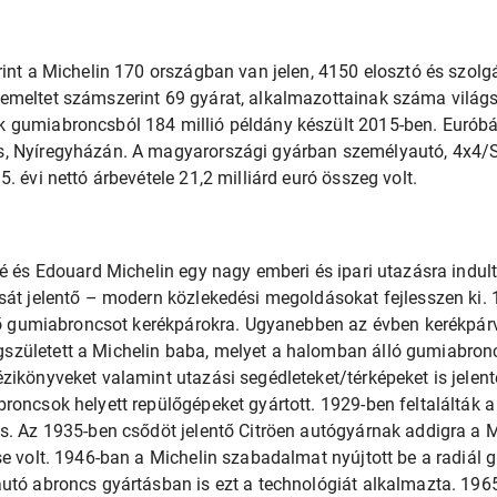
rint a Michelin 170 országban van jelen, 4150 elosztó és szolgá
emeltet számszerint 69 gyárat, alkalmazottainak száma világs
 gumiabroncsból 184 millió példány készült 2015-ben. Euróbá
, Nyíregyházán. A magyarországi gyárban személyautó, 4x4/S
. évi nettó árbevétele 21,2 milliárd euró összeg volt.
ré és Edouard Michelin egy nagy emberi és ipari utazásra indu
sát jelentő – modern közlekedési megoldásokat fejlesszen ki.
ető gumiabroncsot kerékpárokra. Ugyanebben az évben kerékpár
zületett a Michelin baba, melyet a halomban álló gumiabroncs
zikönyveket valamint utazási segédleteket/térképeket is jelent
roncsok helyett repülőgépeket gyártott. 1929-ben feltalálták a
as. Az 1935-ben csődöt jelentő Citröen autógyárnak addigra a 
se volt. 1946-ban a Michelin szabadalmat nyújtott be a radiál
utó abroncs gyártásban is ezt a technológiát alkalmazta. 196