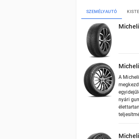
SZEMÉLYAUTÓ
KIST
Michel
Michel
A Michel
megkezdt
egyidejű
nyári gu
élettart
teljesítm
Michel