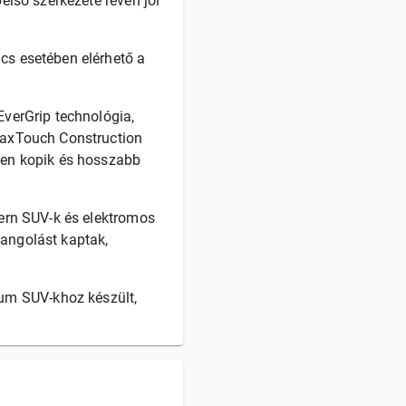
belső szerkezete révén jól
ncs esetében elérhető a
EverGrip technológia,
 MaxTouch Construction
bben kopik és hosszabb
dern SUV-k és elektromos
hangolást kaptak,
um SUV-khoz készült,