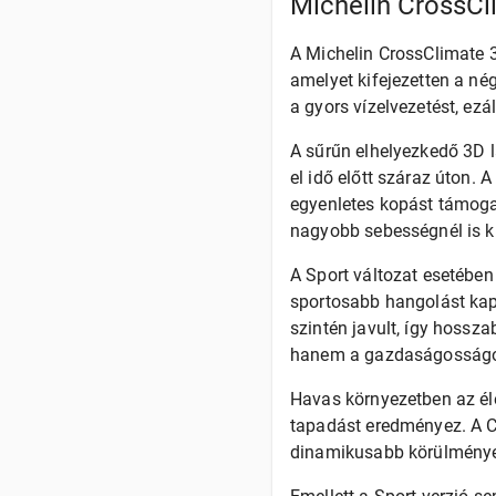
Michelin CrossCl
A Michelin CrossClimate 3 
amelyet kifejezetten a né
a gyors vízelvezetést, ez
A sűrűn elhelyezkedő 3D 
el idő előtt száraz úton. 
egyenletes kopást támogat
nagyobb sebességnél is ki
A Sport változat esetében
sportosabb hangolást ka
szintén javult, így hossza
hanem a gazdaságosságot 
Havas környezetben az él
tapadást eredményez. A C
dinamikusabb körülmények