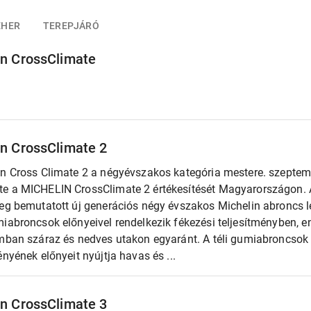
EHER
TEREPJÁRÓ
in CrossClimate
in CrossClimate 2
in Cross Climate 2 a négyévszakos kategória mestere. szeptemb
e a MICHELIN CrossClimate 2 értékesítését Magyarországon. 
leg bemutatott új generációs négy évszakos Michelin abroncs l
miabroncsok előnyeivel rendelkezik fékezési teljesítményben,
amban száraz és nedves utakon egyaránt. A téli gumiabroncsok 
ényének előnyeit nyújtja havas és ...
in CrossClimate 3