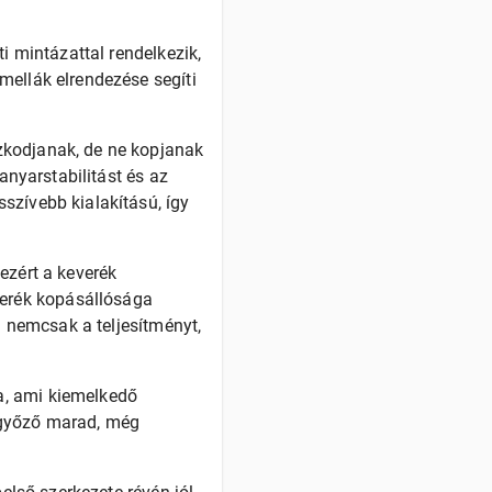
i mintázattal rendelkezik,
mellák elrendezése segíti
zkodjanak, de ne kopjanak
anyarstabilitást és az
szívebb kialakítású, így
ezért a keverék
erék kopásállósága
n nemcsak a teljesítményt,
a, ami kiemelkedő
ggyőző marad, még