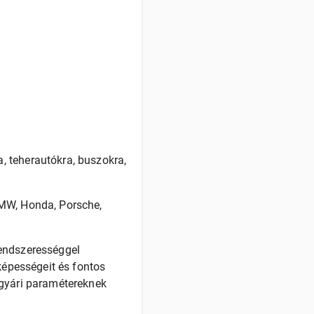
, teherautókra, buszokra,
BMW, Honda, Porsche,
rendszerességgel
képességeit és fontos
 gyári paramétereknek