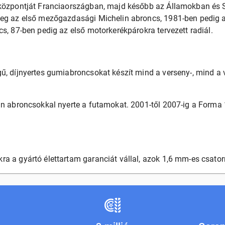
tközpontját Franciaországban, majd később az Államokban és
meg az első mezőgazdasági Michelin abroncs, 1981-ben pedig a
cs, 87-ben pedig az első motorkerékpárokra tervezett radiál.
ű, díjnyertes gumiabroncsokat készít mind a verseny-, mind a
in abroncsokkal nyerte a futamokat. 2001-től 2007-ig a Forma 
ra a gyártó élettartam garanciát vállal, azok 1,6 mm-es csato