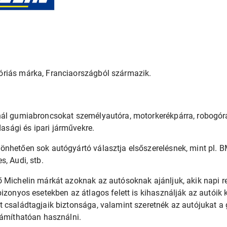
riás márka, Franciaországból származik.
nál gumiabroncsokat személyautóra, motorkerékpárra, robogóra
sági és ipari járművekre.
önhetően sok autógyártó választja elsőszerelésnek, mint pl. 
, Audi, stb.
ő Michelin márkát azoknak az autósoknak ajánljuk, akik napi 
bizonyos esetekben az átlagos felett is kihasználják az autóik 
 családtagjaik biztonsága, valamint szeretnék az autójukat a
zámíthatóan használni.