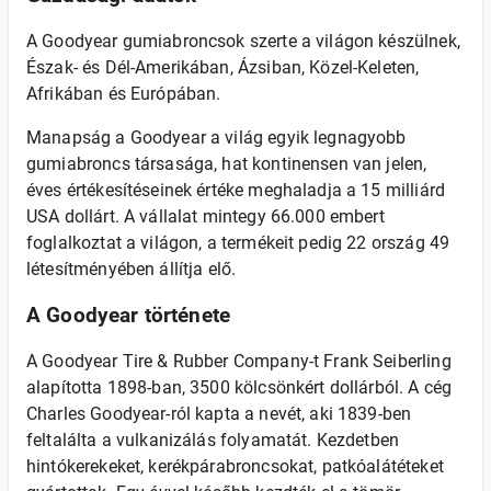
A Goodyear gumiabroncsok szerte a világon készülnek,
Észak- és Dél-Amerikában, Ázsiban, Közel-Keleten,
Afrikában és Európában.
Manapság a Goodyear a világ egyik legnagyobb
gumiabroncs társasága, hat kontinensen van jelen,
éves értékesítéseinek értéke meghaladja a 15 milliárd
USA dollárt. A vállalat mintegy 66.000 embert
foglalkoztat a világon, a termékeit pedig 22 ország 49
létesítményében állítja elő.
A Goodyear története
A Goodyear Tire & Rubber Company-t Frank Seiberling
alapította 1898-ban, 3500 kölcsönkért dollárból. A cég
Charles Goodyear-ról kapta a nevét, aki 1839-ben
feltalálta a vulkanizálás folyamatát. Kezdetben
hintókerekeket, kerékpárabroncsokat, patkóalátéteket