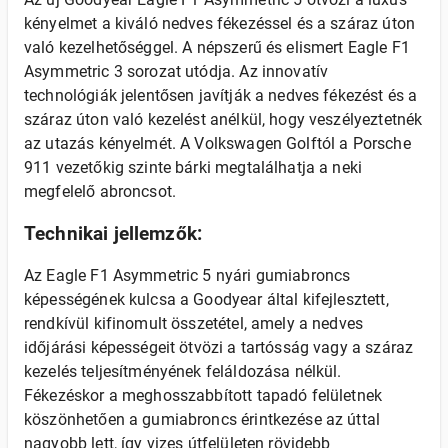
kényelmet a kiváló nedves fékezéssel és a száraz úton
való kezelhetőséggel. A népszerű és elismert Eagle F1
Asymmetric 3 sorozat utódja. Az innovatív
technológiák jelentősen javítják a nedves fékezést és a
száraz úton való kezelést anélkül, hogy veszélyeztetnék
az utazás kényelmét. A Volkswagen Golftól a Porsche
911 vezetőkig szinte bárki megtalálhatja a neki
megfelelő abroncsot.
Technikai jellemzők:
Az Eagle F1 Asymmetric 5 nyári gumiabroncs
képességének kulcsa a Goodyear által kifejlesztett,
rendkívül kifinomult összetétel, amely a nedves
időjárási képességeit ötvözi a tartósság vagy a száraz
kezelés teljesítményének feláldozása nélkül.
Fékezéskor a meghosszabbított tapadó felületnek
köszönhetően a gumiabroncs érintkezése az úttal
nagyobb lett, így vizes útfelületen rövidebb