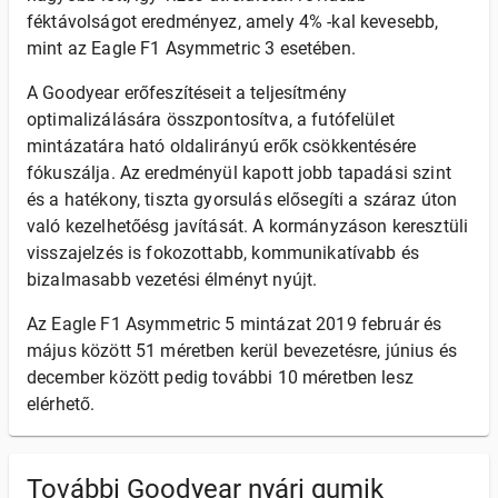
féktávolságot eredményez, amely 4% -kal kevesebb,
mint az Eagle F1 Asymmetric 3 esetében.
A Goodyear erőfeszítéseit a teljesítmény
optimalizálására összpontosítva, a futófelület
mintázatára ható oldalirányú erők csökkentésére
fókuszálja. Az eredményül kapott jobb tapadási szint
és a hatékony, tiszta gyorsulás elősegíti a száraz úton
való kezelhetőésg javítását. A kormányzáson keresztüli
visszajelzés is fokozottabb, kommunikatívabb és
bizalmasabb vezetési élményt nyújt.
Az Eagle F1 Asymmetric 5 mintázat 2019 február és
május között 51 méretben kerül bevezetésre, június és
december között pedig további 10 méretben lesz
elérhető.
További Goodyear nyári gumik