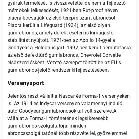
gyárak termelését is visszavetette, de nem a fejlesztő
mérnökök lelkesedését, 1921-ben Rut-proof néven
piacra bocsátják az első terepre szánt abroncsot.
Piacra került a Lifeguard (1934), az első olyan
gumiabroncs, amely defekt esetén is kimagasló
stabilitást nyújtott. 1971-ben az Apollo 14-gyel a
Goodyear a Holdon is járt. 1992-ben került bemutatásra
az első defekttűrő gumiabroncs, Chevrolet Corvette
elsőszerelésként. Vezető szerepet töltött be az EU-s
gumiabroncs-jelölő rendszer kifejlesztésében.
Versenysport
Jelentős részt vállalt a Nascar és Forma-1 versenyeken
is. Az 1914-es Indycar versenyen valamennyi induló
autó Goodyear gumiabroncsokkal volt szerelve.A
vállalat a Forma-1 történetének legsikeresebb
gumiabroncs-szolgáltatója, minden
abroncsszolgáltatónál több részvétellel, győzelemmel