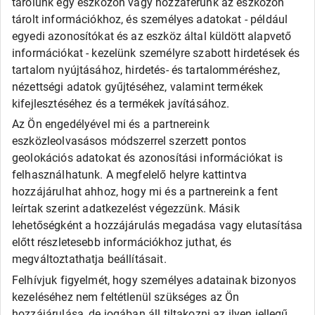
tárolunk egy eszközön vagy hozzáférünk az eszközön
Olcsó gumi
tárolt információkhoz, és személyes adatokat - például
Alliance
egyedi azonosítókat és az eszköz által küldött alapvető
Apollo
információkat - kezelünk személyre szabott hirdetések és
Barum
tartalom nyújtásához, hirdetés- és tartalomméréshez,
Debica
Fortune
nézettségi adatok gyűjtéséhez, valamint termékek
General
kifejlesztéséhez és a termékek javításához.
Goodride
Az Ön engedélyével mi és a partnereink
Kingstar
eszközleolvasásos módszerrel szerzett pontos
Laufenn
LEAO
geolokációs adatokat és azonosítási információkat is
Matador
felhasználhatunk. A megfelelő helyre kattintva
Maxxis
hozzájárulhat ahhoz, hogy mi és a partnereink a fent
Roadx
leírtak szerint adatkezelést végezzünk. Másik
Rovelo
lehetőségként a hozzájárulás megadása vagy elutasítása
Runway
Sailun
előtt részletesebb információkhoz juthat, és
Sava
megváltoztathatja beállításait.
SECURITY
Felhívjuk figyelmét, hogy személyes adatainak bizonyos
Taurus
Tigar
kezeléséhez nem feltétlenül szükséges az Ön
Triangle
hozzájárulása, de jogában áll tiltakozni az ilyen jellegű