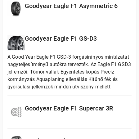
Goodyear Eagle F1 Asymmetric 6
Goodyear Eagle F1 GS-D3
A Good Year Eagle F1 GSD-3 forgásirányos mintázatát
nagyteljesítményű autókra tervezték. Az Eagle F1 GSD3
jellemzői: Tömör vállak Egyenletes kopás Precíz
kormányzás Aquaplaning ellenállás Kitűnő fék és
gyorsulási jellemzők minden útviszony mellett
Goodyear Eagle F1 Supercar 3R