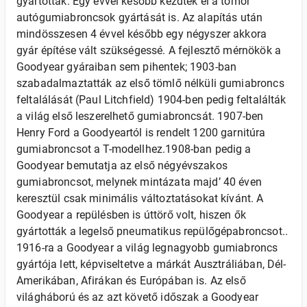
gyártottak. Egy évvel később kezdték el a tömör
autógumiabroncsok gyártását is. Az alapítás után
mindösszesen 4 évvel később egy négyszer akkora
gyár építése vált szükségessé. A fejlesztő mérnökök a
Goodyear gyáraiban sem pihentek; 1903-ban
szabadalmaztatták az első tömlő nélküli gumiabroncs
feltalálását (Paul Litchfield) 1904-ben pedig feltalálták
a világ első leszerelhető gumiabroncsát. 1907-ben
Henry Ford a Goodyeartól is rendelt 1200 garnitúra
gumiabroncsot a T-modellhez.1908-ban pedig a
Goodyear bemutatja az első négyévszakos
gumiabroncsot, melynek mintázata majd’ 40 éven
keresztül csak minimális változtatásokat kívánt. A
Goodyear a repülésben is úttörő volt, hiszen ők
gyártották a legelső pneumatikus repülőgépabroncsot..
1916-ra a Goodyear a világ legnagyobb gumiabroncs
gyártója lett, képviseltetve a márkát Ausztráliában, Dél-
Amerikában, Afirákan és Európában is. Az első
világháború és az azt követő időszak a Goodyear