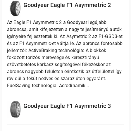
Goodyear Eagle F1 Asymmetric 2
Az Eagle F1 Asymmetric 2 a Goodyear legújabb
abroncsa, amit kifejezetten a nagy teljesítményű autók
igényeire fejlesztettek ki. Az Asymetric 2 az F1-GSD3-at
és az F1 Asymmetric-et váltja le. Az abroncs fontosabb
jellemzői: ActiveBraking technológia: A blokkok
fokozott torizós merevsége és keresztirányú
szövetbetétes karkasz segítségével fékezéskor az
abroncs nagyobb felületen érintkezik az útfelülettel így
rövidül a fékút nedves és száraz úton egyaránt.
FuelSaving technológia: Aerodinamik...
Goodyear Eagle F1 Asymmetric 3