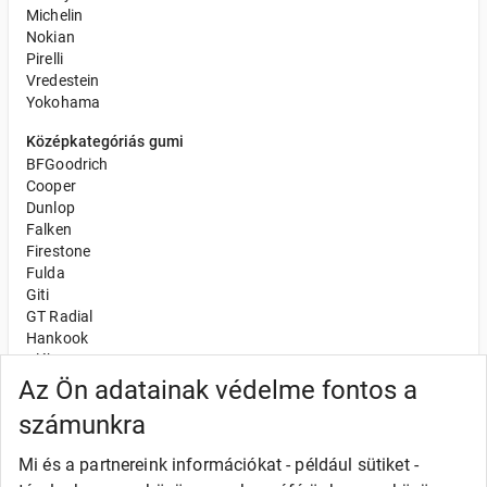
Michelin
Nokian
Pirelli
Vredestein
Yokohama
Középkategóriás gumi
BFGoodrich
Cooper
Dunlop
Falken
Firestone
Fulda
Giti
GT Radial
Hankook
Kléber
Kumho
Az Ön adatainak védelme fontos a
Nexen
számunkra
Semperit
Toyo
Mi és a partnereink információkat - például sütiket -
Uniroyal