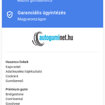
eladott gumiabroncs
Garanciális ügyintézés
Magyarországon
Hasznos linkek
Kapcsolat
Adatkezelési tájékoztató
Cookie-k
Gumikereső
Prémium gumi
Bridgestone
Continental
Goodyear