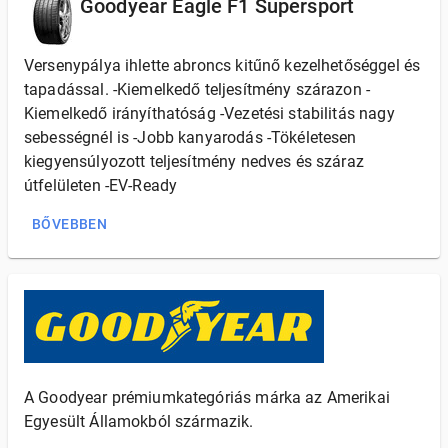
Goodyear Eagle F1 Supersport
Versenypálya ihlette abroncs kitűnő kezelhetőséggel és
tapadással. -Kiemelkedő teljesítmény szárazon -
Kiemelkedő irányíthatóság -Vezetési stabilitás nagy
sebességnél is -Jobb kanyarodás -Tökéletesen
kiegyensúlyozott teljesítmény nedves és száraz
útfelületen -EV-Ready
BŐVEBBEN
A Goodyear prémiumkategóriás márka az Amerikai
Egyesült Államokból származik.