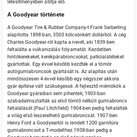
létesítményében állítja elő.
A Goodyear története
A Goodyear Tire & Rubber Company-t Frank Seiberling
alapította 1898-ban, 3500 kölcsönkért dollárból. A cég
Charles Goodyear-ról kapta a nevét, aki 1839-ben
feltalálta a vulkanizálás folyamatát. Kezdetben
hintókerekeket, kerékpárabroncsokat, patkóalátéteket
gyártottak. Egy évvel később kezdték el a tömör
autógumiabroncsok gyártását is. Az alapítás után
mindösszesen 4 évvel később egy négyszer akkora
gyár építése vált szükségessé. A fejlesztő mérnökök a
Goodyear gyáraiban sem pihentek; 1903-ban
szabadalmaztatták az első tömlő nélküli gumiabroncs
feltalálását (Paul Litchfield) 1904-ben pedig feltalálták
a világ első leszerelhető gumiabroncsát. 1907-ben
Henry Ford a Goodyeartól is rendelt 1200 garnitúra
gumiabroncsot a T-modellhez.1908-ban pedig a