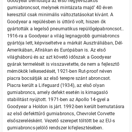
Goodyear bemutatja az első négyévszakos
gumiabroncsot, melynek mintázata majd’ 40 éven
keresztül csak minimális változtatásokat kívánt. A
Goodyear a repülésben is úttörő volt, hiszen ők
gyártották a legelső pneumatikus repülőgépabroncsot..
1916-ra a Goodyear a világ legnagyobb gumiabroncs
gyártója lett, képviseltetve a márkát Ausztráliában, Dél-
Amerikában, Afirákan és Európában is. Az első
világháború és az azt követő időszak a Goodyear
gyárak termelését is visszavetette, de nem a fejlesztő
mérnökök lelkesedését, 1921-ben Rut-proof néven
piacra bocsátják az első terepre szánt abroncsot.
Piacra került a Lifeguard (1934), az első olyan
gumiabroncs, amely defekt esetén is kimagasló
stabilitást nyújtott. 1971-ben az Apollo 14-gyel a
Goodyear a Holdon is járt. 1992-ben került bemutatásra
az első defekttűrő gumiabroncs, Chevrolet Corvette
elsőszerelésként. Vezető szerepet töltött be az EU-s
gumiabroncs-jelölő rendszer kifejlesztésében.