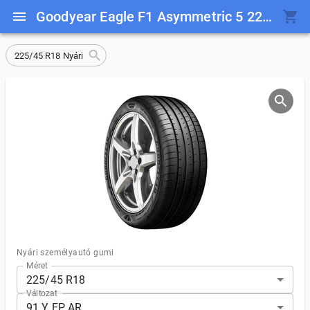
Goodyear Eagle F1 Asymmetric 5 225/45 R18 91 Y FP AR
225/45 R18 Nyári
Nyári személyautó gumi
Méret
225/45 R18
Változat
91 Y FP AR