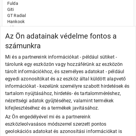
Fulda
Giti
GT Radial
Hankook
Kléber
Kumho
Az Ön adatainak védelme fontos a
Nexen
számunkra
Semperit
Toyo
Mi és a partnereink információkat - például sütiket -
Uniroyal
tárolunk egy eszközön vagy hozzáférünk az eszközön
Olcsó gumi
tárolt információkhoz, és személyes adatokat - például
Alliance
egyedi azonosítókat és az eszköz által küldött alapvető
Apollo
információkat - kezelünk személyre szabott hirdetések és
Barum
tartalom nyújtásához, hirdetés- és tartalomméréshez,
Debica
Fortune
nézettségi adatok gyűjtéséhez, valamint termékek
General
kifejlesztéséhez és a termékek javításához.
Goodride
Az Ön engedélyével mi és a partnereink
Kingstar
eszközleolvasásos módszerrel szerzett pontos
Laufenn
LEAO
geolokációs adatokat és azonosítási információkat is