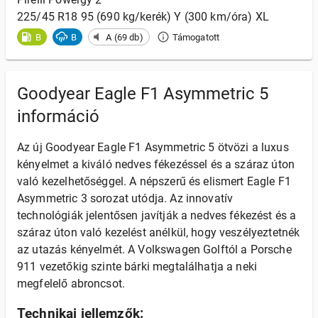
225/45 R18 95 (690 kg/kerék) Y (300 km/óra) XL
B
B
A (69 db)
Támogatott
Goodyear Eagle F1 Asymmetric 5
információ
Az új Goodyear Eagle F1 Asymmetric 5 ötvözi a luxus
kényelmet a kiváló nedves fékezéssel és a száraz úton
való kezelhetőséggel. A népszerű és elismert Eagle F1
Asymmetric 3 sorozat utódja. Az innovatív
technológiák jelentősen javítják a nedves fékezést és a
száraz úton való kezelést anélkül, hogy veszélyeztetnék
az utazás kényelmét. A Volkswagen Golftól a Porsche
911 vezetőkig szinte bárki megtalálhatja a neki
megfelelő abroncsot.
Technikai jellemzők: