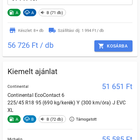
A
A
B (71 db)
Készlet: 8+ db
Szállítási díj: 1 994 Ft / db
56 726 Ft / db
KOSÁRBA
Kiemelt ajánlat
51 651
Ft
Continental
Continental
EcoContact 6
225/45 R18 95 (690 kg/kerék) Y (300 km/óra) J EVC
XL
A
B
B (72 db)
Támogatott
55 585
Ft
Michelin