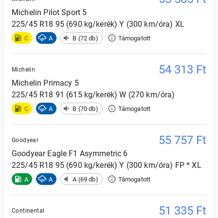
Michelin
Pilot Sport 5
225/45 R18 95 (690 kg/kerék) Y (300 km/óra) XL
C
A
B (72 db)
Támogatott
54 313
Ft
Michelin
Michelin
Primacy 5
225/45 R18 91 (615 kg/kerék) W (270 km/óra)
C
A
B (70 db)
Támogatott
55 757
Ft
Goodyear
Goodyear
Eagle F1 Asymmetric 6
225/45 R18 95 (690 kg/kerék) Y (300 km/óra) FP * XL
A
A
A (69 db)
Támogatott
51 335
Ft
Continental