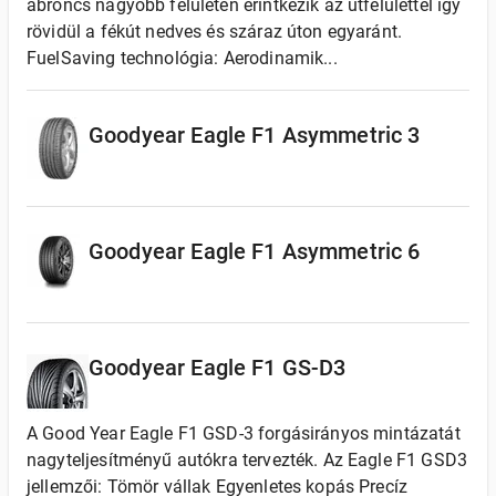
abroncs nagyobb felületen érintkezik az útfelülettel így
rövidül a fékút nedves és száraz úton egyaránt.
FuelSaving technológia: Aerodinamik...
Goodyear Eagle F1 Asymmetric 3
Goodyear Eagle F1 Asymmetric 6
Goodyear Eagle F1 GS-D3
A Good Year Eagle F1 GSD-3 forgásirányos mintázatát
nagyteljesítményű autókra tervezték. Az Eagle F1 GSD3
jellemzői: Tömör vállak Egyenletes kopás Precíz