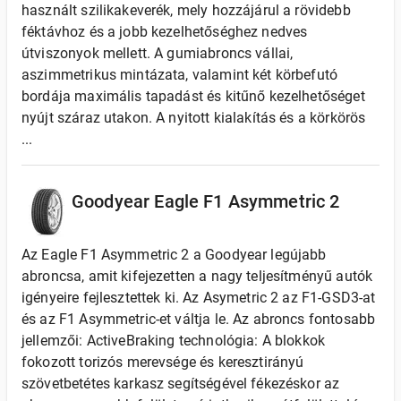
használt szilikakeverék, mely hozzájárul a rövidebb
féktávhoz és a jobb kezelhetőséghez nedves
útviszonyok mellett. A gumiabroncs vállai,
aszimmetrikus mintázata, valamint két körbefutó
bordája maximális tapadást és kitűnő kezelhetőséget
nyújt száraz utakon. A nyitott kialakítás és a körkörös
...
Goodyear Eagle F1 Asymmetric 2
Az Eagle F1 Asymmetric 2 a Goodyear legújabb
abroncsa, amit kifejezetten a nagy teljesítményű autók
igényeire fejlesztettek ki. Az Asymetric 2 az F1-GSD3-at
és az F1 Asymmetric-et váltja le. Az abroncs fontosabb
jellemzői: ActiveBraking technológia: A blokkok
fokozott torizós merevsége és keresztirányú
szövetbetétes karkasz segítségével fékezéskor az