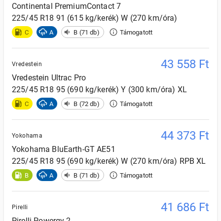
Continental
PremiumContact 7
225/45 R18 91 (615 kg/kerék) W (270 km/óra)
C
A
B (71 db)
Támogatott
43 558
Ft
Vredestein
Vredestein
Ultrac Pro
225/45 R18 95 (690 kg/kerék) Y (300 km/óra) XL
C
A
B (72 db)
Támogatott
44 373
Ft
Yokohama
Yokohama
BluEarth-GT AE51
225/45 R18 95 (690 kg/kerék) W (270 km/óra) RPB XL
B
A
B (71 db)
Támogatott
41 686
Ft
Pirelli
Pirelli
Powergy 2