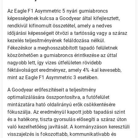
Az Eagle F1 Asymmetric 5 nyári gumiabroncs
képességének kulcsa a Goodyear által kifejlesztett,
rendkívül kifinomult összetétel, amely a nedves
időjárási képességeit ötvözi a tartósság vagy a száraz
kezelés teljesítményének feláldozása nélkül.
Fékezéskor a meghosszabbított tapadó felületnek
köszönhetően a gumiabroncs érintkezése az úttal
nagyobb lett, így vizes útfelületen rövidebb
féktávolságot eredményez, amely 4% -kal kevesebb,
mint az Eagle F1 Asymmetric 3 esetében.
A Goodyear erőfeszítéseit a teljesítmény
optimalizálására összpontosítva, a futófelület
mintázatára ható oldalirányú erők csökkentésére
fókuszálja. Az eredményül kapott jobb tapadási szint
és a hatékony, tiszta gyorsulás elősegíti a száraz úton
való kezelhetőésg javítását. A kormányzáson keresztüli
visszajelzés is fokozottabb, kommunikatívabb és