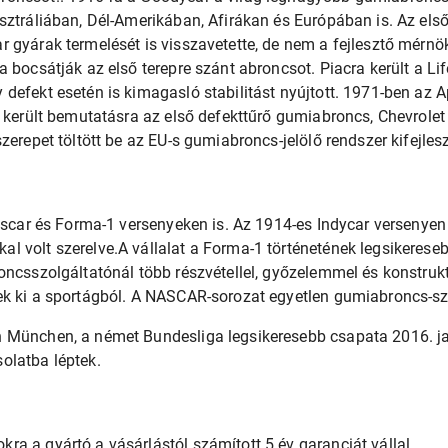
sztráliában, Dél-Amerikában, Afirákan és Európában is. Az első
 gyárak termelését is visszavetette, de nem a fejlesztő mérnö
 bocsátják az első terepre szánt abroncsot. Piacra került a Li
defekt esetén is kimagasló stabilitást nyújtott. 1971-ben az 
n került bemutatásra az első defekttűrő gumiabroncs, Chevrolet
zerepet töltött be az EU-s gumiabroncs-jelölő rendszer kifejles
Nascar és Forma-1 versenyeken is. Az 1914-es Indycar versenye
l volt szerelve.A vállalat a Forma-1 történetének legsikeres
oncsszolgáltatónál több részvétellel, győzelemmel és konstruk
ek ki a sportágból. A NASCAR-sorozat egyetlen gumiabroncs-sz
 München, a német Bundesliga legsikeresebb csapata 2016. jan
olatba léptek.
a a gyártó a vásárlástól számított 5 év garanciát vállal.