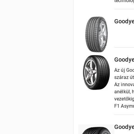
technológ
Goodye
Goodye
Az új Go
száraz ú
Az innova
anélkül,
vezetőkig
F1 Asymm
Goodye