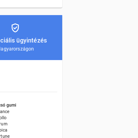
ciális ügyintézés
agyarországon
csó gumi
iance
ollo
rum
bica
rtune