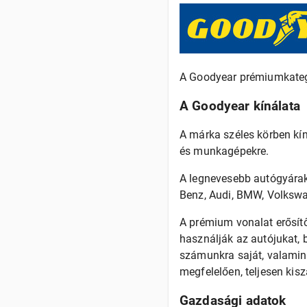
A Goodyear prémiumkateg
A Goodyear kínálata
A márka széles körben kí
és munkagépekre.
A legnevesebb autógyárak
Benz, Audi, BMW, Volkswa
A prémium vonalat erősít
használják az autójukat, 
számunkra saját, valamint
megfelelően, teljesen kis
Gazdasági adatok