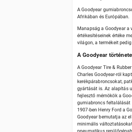
A Goodyear gumiabroncsok 
Afrikában és Európában.
Manapság a Goodyear a vi
értékesítéseinek értéke m
világon, a termékeit pedig
A Goodyear történet
A Goodyear Tire & Rubber 
Charles Goodyear-ról kapt
kerékpárabroncsokat, pat
gyártását is. Az alapítás
fejlesztő mérnökök a Goo
gumiabroncs feltalálását (
1907-ben Henry Ford a Go
Goodyear bemutatja az el
minimális változtatásokat 
pneumatikus repülőgépabr