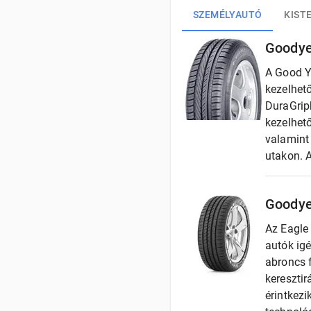
SZEMÉLYAUTÓ
KIST
Goodye
A Good Y
kezelhető
DuraGripb
kezelhet
valamint
utakon. A
Goodye
Az Eagle
autók igé
abroncs 
kereszti
érintkezi