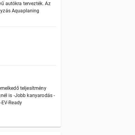
ű autókra tervezték. Az
ányzás Aquaplaning
emelkedő teljesítmény
nél is -Jobb kanyarodás -
 -EV-Ready