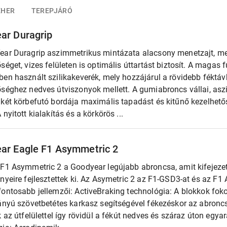
EHER
TEREPJÁRÓ
ar Duragrip
ear Duragrip aszimmetrikus mintázata alacsony menetzajt, me
séget, vizes felületen is optimális úttartást biztosít. A magas f
en használt szilikakeverék, mely hozzájárul a rövidebb féktáv
őséghez nedves útviszonyok mellett. A gumiabroncs vállai, as
 két körbefutó bordája maximális tapadást és kitűnő kezelhető
 nyitott kialakítás és a körkörös ...
ar Eagle F1 Asymmetric 2
 F1 Asymmetric 2 a Goodyear legújabb abroncsa, amit kifejezet
nyeire fejlesztettek ki. Az Asymetric 2 az F1-GSD3-at és az F1 
fontosabb jellemzői: ActiveBraking technológia: A blokkok fok
rányú szövetbetétes karkasz segítségével fékezéskor az abronc
k az útfelülettel így rövidül a fékút nedves és száraz úton egya