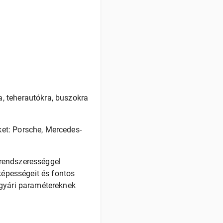
, teherautókra, buszokra
et: Porsche, Mercedes-
 rendszerességgel
képességeit és fontos
 gyári paramétereknek