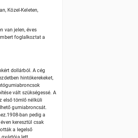
n, Közel-Keleten,
 van jelen, éves
embert foglalkoztat a
ért dollárból. A cég
ezdetben hintókerekeket,
 autógumiabroncsok
ítése vált szükségessé. A
 első tömlő nélküli
relhető gumiabroncsát.
hez.1908-ban pedig a
éven keresztül csak
ották a legelső
yártója lett,