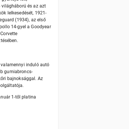
 világháború és az azt
kök lelkesedését, 1921-
feguard (1934), az első
Apollo 14-gyel a Goodyear
 Corvette
ztésében.
n valamennyi induló autó
ebb gumiabroncs-
tőri bajnoksággal. Az
olgáltatója.
uár 1-től platina