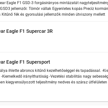
ear Eagle F1 GSD-3 forgásirányos mintázatát nagyteljesítmény
 GSD3 jellemzői: Tömör vállak Egyenletes kopás Precíz korm
s Kitűnő fék és gyorsulási jellemzők minden útviszony mellett
ar Eagle F1 Supercar 3R
ar Eagle F1 Supersport
álya ihlette abroncs kitűnő kezelhetőséggel és tapadással. -Ki
-Kiemelkedő irányíthatóság -Vezetési stabilitás nagy sebesség
sen kiegyensúlyozott teljesítmény nedves és száraz útfelületen