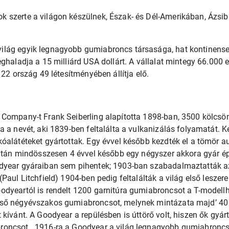
szerte a világon készülnek, Észak- és Dél-Amerikában, Ázsiba
lág egyik legnagyobb gumiabroncs társasága, hat kontinensen
eghaladja a 15 milliárd USA dollárt. A vállalat mintegy 66.000 
 22 ország 49 létesítményében állítja elő.
e
Company-t Frank Seiberling alapította 1898-ban, 3500 kölcsönk
a a nevét, aki 1839-ben feltalálta a vulkanizálás folyamatát. K
kóalátéteket gyártottak. Egy évvel később kezdték el a tömör
 után mindösszesen 4 évvel később egy négyszer akkora gyár ép
dyear gyáraiban sem pihentek; 1903-ban szabadalmaztatták az
Paul Litchfield) 1904-ben pedig feltalálták a világ első lesze
odyeartól is rendelt 1200 garnitúra gumiabroncsot a T-modell
ső négyévszakos gumiabroncsot, melynek mintázata majd’ 40 
kívánt. A Goodyear a repülésben is úttörő volt, hiszen ők gyárt
oncsot.. 1916-ra a Goodyear a világ legnagyobb gumiabroncs g