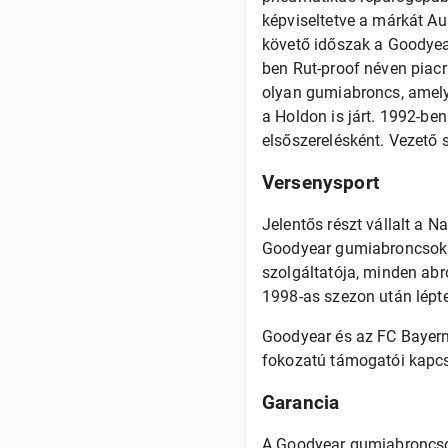
képviseltetve a márkát Au
követő időszak a Goodyear
ben Rut-proof néven piacra
olyan gumiabroncs, amely 
a Holdon is járt. 1992-be
elsőszerelésként. Vezető s
Versenysport
Jelentős részt vállalt a 
Goodyear gumiabroncsokka
szolgáltatója, minden abr
1998-as szezon után lépt
Goodyear és az FC Bayern
fokozatú támogatói kapcs
Garancia
A Goodyear gumiabroncsokr