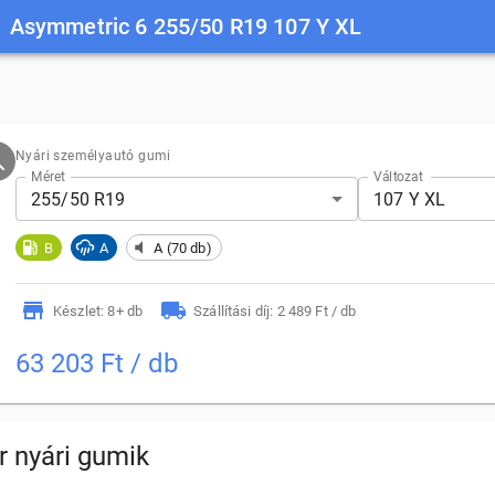
1 Asymmetric 6 255/50 R19 107 Y XL
Nyári személyautó gumi
Méret
Változat
255/50 R19
107 Y XL
B
A
A (70 db)
Készlet: 8+ db
Szállítási díj: 2 489 Ft / db
63 203 Ft / db
 nyári gumik