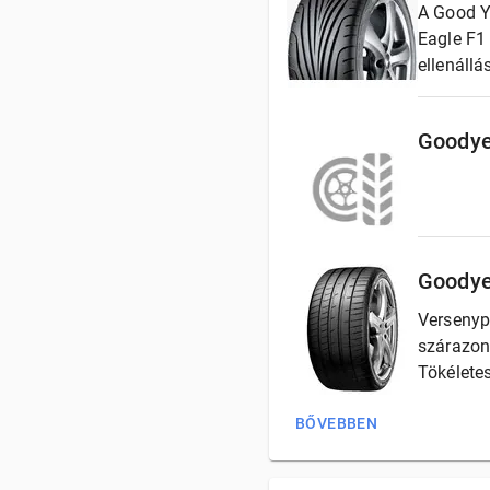
A Good Y
Eagle F1
ellenállá
Goodye
Goodye
Versenyp
szárazon 
Tökélete
BŐVEBBEN