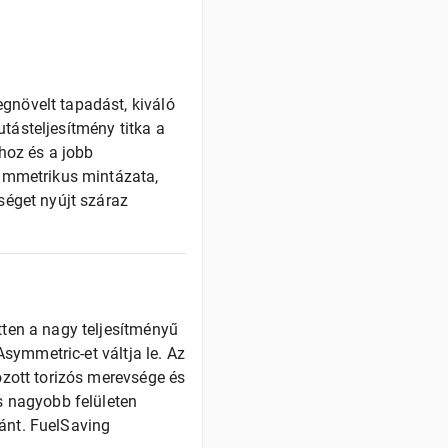
gnövelt tapadást, kiváló
utásteljesítmény titka a
hoz és a jobb
zimmetrikus mintázata,
séget nyújt száraz
ten a nagy teljesítményű
Asymmetric-et váltja le. Az
ozott torizós merevsége és
s nagyobb felületen
ránt. FuelSaving