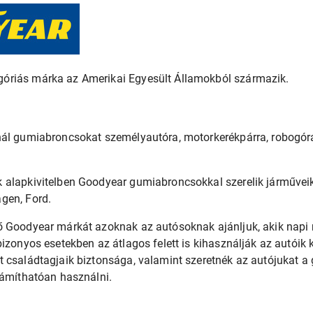
óriás márka az Amerikai Egyesült Államokból származik.
nál gumiabroncsokat személyautóra, motorkerékpárra, robogóra
 alapkivitelben Goodyear gumiabroncsokkal szerelik járműveik
gen, Ford.
ő Goodyear márkát azoknak az autósoknak ajánljuk, akik napi
bizonyos esetekben az átlagos felett is kihasználják az autóik 
 családtagjaik biztonsága, valamint szeretnék az autójukat a
zámíthatóan használni.