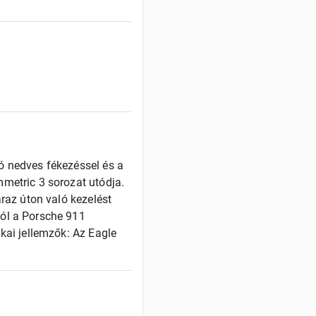
ó nedves fékezéssel és a
metric 3 sorozat utódja.
áraz úton való kezelést
tól a Porsche 911
kai jellemzők: Az Eagle