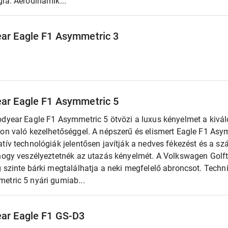
ia: Aerodinamik...
ar Eagle F1 Asymmetric 3
ar Eagle F1 Asymmetric 5
odyear Eagle F1 Asymmetric 5 ötvözi a luxus kényelmet a kivál
ton való kezelhetőséggel. A népszerű és elismert Eagle F1 Asym
tív technológiák jelentősen javítják a nedves fékezést és a sz
 hogy veszélyeztetnék az utazás kényelmét. A Volkswagen Golf
 szinte bárki megtalálhatja a neki megfelelő abroncsot. Techni
etric 5 nyári gumiab...
ar Eagle F1 GS-D3