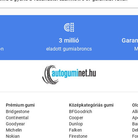
3 millió
Garan
on
eladott gumiabroncs
M
Prémium gumi
Középkategóriás gumi
Ol
Bridgestone
BFGoodrich
All
Continental
Cooper
Ap
Goodyear
Dunlop
Ba
Michelin
Falken
De
Nokian
Firestone
Fo