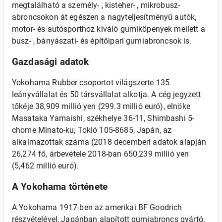
megtalálható a személy- , kisteher- , mikrobusz-
abroncsokon át egészen a nagyteljesítményű autók,
motor- és autósporthoz kiváló gumiköpenyek mellett a
busz- , bányászati- ​​és építőipari gumiabroncsok is.
Gazdasági adatok
Yokohama Rubber csoportot világszerte 135
leányvállalat és 50 társvállalat alkotja. A cég jegyzett
tőkéje 38,909 millió yen (299.3 millió euró), elnöke
Masataka Yamaishi, székhelye 36-11, Shimbashi 5-
chome Minato-ku, Tokió 105-8685, Japán, az
alkalmazottak száma (2018 decemberi adatok alapján
26,274 fő, árbevétele 2018-ban 650,239 millió yen
(5,462 millió euró).
A Yokohama története
A Yokohama 1917-ben az amerikai BF Goodrich
részvételével, Japánban alapított gumiabroncs gyártó.