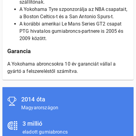
szállítónak.
A Yokohama Tyre szponzorálja az NBA csapatait,
a Boston Celtics-t és a San Antonio Spurs-t.
A korábbi amerikai Le Mans Series GT2 csapat
PTG hivatalos gumiabroncs-partnere is 2005 és
2009 között.
Garancia
A Yokohama abroncsokra 10 év garanciát vállal a
gyártó a felszereléstől számítva.
2014 óta
Magyarországon
3 millió
eladott gumiabroncs