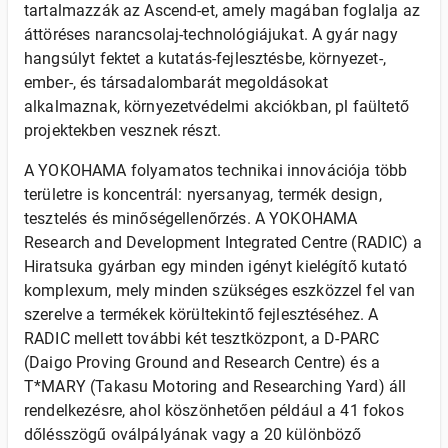
tartalmazzák az Ascend-et, amely magában foglalja az
áttöréses narancsolaj-technológiájukat. A gyár nagy
hangsúlyt fektet a kutatás-fejlesztésbe, környezet-,
ember-, és társadalombarát megoldásokat
alkalmaznak, környezetvédelmi akciókban, pl faültető
projektekben vesznek részt.
A YOKOHAMA folyamatos technikai innovációja több
területre is koncentrál: nyersanyag, termék design,
tesztelés és minőségellenőrzés. A YOKOHAMA
Research and Development Integrated Centre (RADIC) a
Hiratsuka gyárban egy minden igényt kielégítő kutató
komplexum, mely minden szükséges eszközzel fel van
szerelve a termékek körültekintő fejlesztéséhez. A
RADIC mellett további két tesztközpont, a D-PARC
(Daigo Proving Ground and Research Centre) és a
T*MARY (Takasu Motoring and Researching Yard) áll
rendelkezésre, ahol köszönhetően például a 41 fokos
dőlésszögű oválpályának vagy a 20 különböző