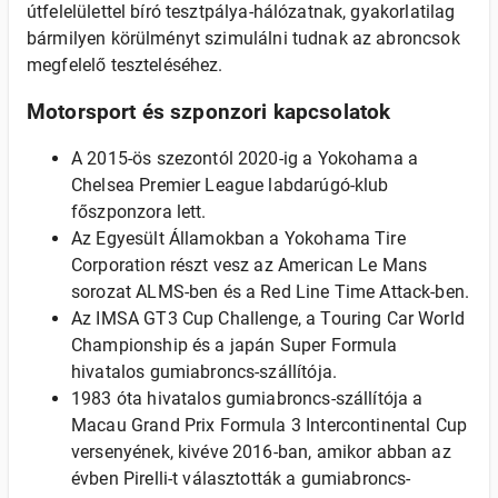
útfelelülettel bíró tesztpálya-hálózatnak, gyakorlatilag
bármilyen körülményt szimulálni tudnak az abroncsok
megfelelő teszteléséhez.
Motorsport és szponzori kapcsolatok
A 2015-ös szezontól 2020-ig a Yokohama a
Chelsea Premier League labdarúgó-klub
főszponzora lett.
Az Egyesült Államokban a Yokohama Tire
Corporation részt vesz az American Le Mans
sorozat ALMS-ben és a Red Line Time Attack-ben.
Az IMSA GT3 Cup Challenge, a Touring Car World
Championship és a japán Super Formula
hivatalos gumiabroncs-szállítója.
1983 óta hivatalos gumiabroncs-szállítója a
Macau Grand Prix Formula 3 Intercontinental Cup
versenyének, kivéve 2016-ban, amikor abban az
évben Pirelli-t választották a gumiabroncs-