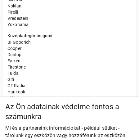
Nokian
Pirelli
Vredestein
Yokohama
Középkategóriás gumi
BFGoodrich
Cooper
Dunlop
Falken
Firestone
Fulda
Giti
GT Radial
Hankook
Kléber
Kumho
Az Ön adatainak védelme fontos a
Nexen
számunkra
Semperit
Toyo
Mi és a partnereink információkat - például sütiket -
Uniroyal
tárolunk egy eszközön vagy hozzáférünk az eszközön