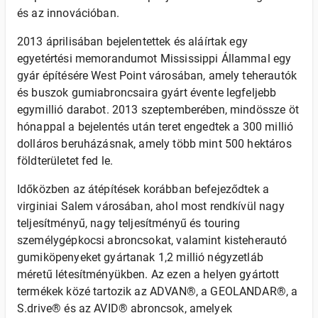
és az innovációban.
2013 áprilisában bejelentettek és aláírtak egy
egyetértési memorandumot Mississippi Állammal egy
gyár építésére West Point városában, amely teherautók
és buszok gumiabroncsaira gyárt évente legfeljebb
egymillió darabot. 2013 szeptemberében, mindössze öt
hónappal a bejelentés után teret engedtek a 300 millió
dolláros beruházásnak, amely több mint 500 hektáros
földterületet fed le.
Időközben az átépítések korábban befejeződtek a
virginiai Salem városában, ahol most rendkívül nagy
teljesítményű, nagy teljesítményű és touring
személygépkocsi abroncsokat, valamint kisteherautó
gumiköpenyeket gyártanak 1,2 millió négyzetláb
méretű létesítményükben. Az ezen a helyen gyártott
termékek közé tartozik az ADVAN®, a GEOLANDAR®, a
S.drive® és az AVID® abroncsok, amelyek