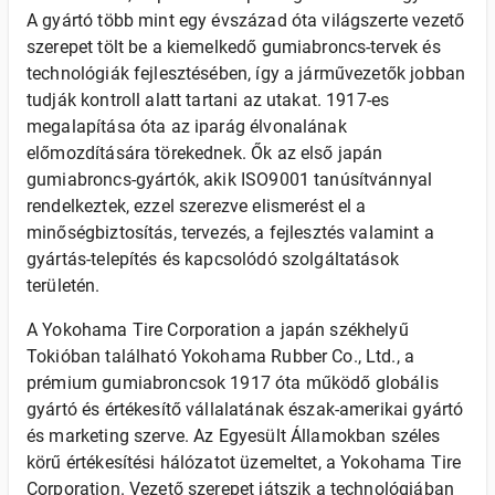
A gyártó több mint egy évszázad óta világszerte vezető
szerepet tölt be a kiemelkedő gumiabroncs-tervek és
technológiák fejlesztésében, így a járművezetők jobban
tudják kontroll alatt tartani az utakat. 1917-es
megalapítása óta az iparág élvonalának
előmozdítására törekednek. Ők az első japán
gumiabroncs-gyártók, akik ISO9001 tanúsítvánnyal
rendelkeztek, ezzel szerezve elismerést el a
minőségbiztosítás, tervezés, a fejlesztés valamint a
gyártás-telepítés és kapcsolódó szolgáltatások
területén.
A Yokohama Tire Corporation a japán székhelyű
Tokióban található Yokohama Rubber Co., Ltd., a
prémium gumiabroncsok 1917 óta működő globális
gyártó és értékesítő vállalatának észak-amerikai gyártó
és marketing szerve. Az Egyesült Államokban széles
körű értékesítési hálózatot üzemeltet, a Yokohama Tire
Corporation. Vezető szerepet játszik a technológiában