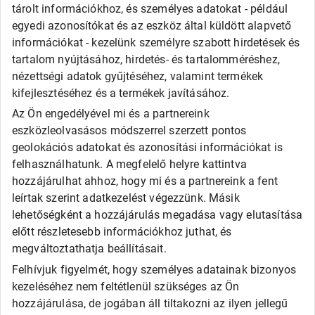
Olcsó gumi
tárolt információkhoz, és személyes adatokat - például
Alliance
egyedi azonosítókat és az eszköz által küldött alapvető
Apollo
információkat - kezelünk személyre szabott hirdetések és
Barum
tartalom nyújtásához, hirdetés- és tartalomméréshez,
Debica
Fortune
nézettségi adatok gyűjtéséhez, valamint termékek
General
kifejlesztéséhez és a termékek javításához.
Goodride
Az Ön engedélyével mi és a partnereink
Kingstar
eszközleolvasásos módszerrel szerzett pontos
Laufenn
LEAO
geolokációs adatokat és azonosítási információkat is
Matador
felhasználhatunk. A megfelelő helyre kattintva
Maxxis
hozzájárulhat ahhoz, hogy mi és a partnereink a fent
Roadx
leírtak szerint adatkezelést végezzünk. Másik
Rovelo
lehetőségként a hozzájárulás megadása vagy elutasítása
Runway
Sailun
előtt részletesebb információkhoz juthat, és
Sava
megváltoztathatja beállításait.
SECURITY
Felhívjuk figyelmét, hogy személyes adatainak bizonyos
Taurus
Tigar
kezeléséhez nem feltétlenül szükséges az Ön
Triangle
hozzájárulása, de jogában áll tiltakozni az ilyen jellegű
Viking