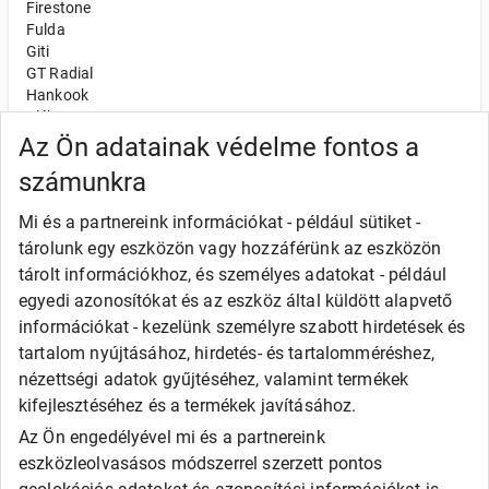
Firestone
Fulda
Giti
GT Radial
Hankook
Kléber
Kumho
Az Ön adatainak védelme fontos a
Nexen
számunkra
Semperit
Toyo
Mi és a partnereink információkat - például sütiket -
Uniroyal
tárolunk egy eszközön vagy hozzáférünk az eszközön
Olcsó gumi
tárolt információkhoz, és személyes adatokat - például
Alliance
egyedi azonosítókat és az eszköz által küldött alapvető
Apollo
információkat - kezelünk személyre szabott hirdetések és
Barum
tartalom nyújtásához, hirdetés- és tartalomméréshez,
Debica
Fortune
nézettségi adatok gyűjtéséhez, valamint termékek
General
kifejlesztéséhez és a termékek javításához.
Goodride
Az Ön engedélyével mi és a partnereink
Kingstar
eszközleolvasásos módszerrel szerzett pontos
Laufenn
LEAO