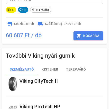
C
B
B (75 db)
Készlet: 8+ db
Szállítási díj: 2 489 Ft / db
60 687 Ft / db
KOSÁRBA
További Viking nyári gumik
SZEMÉLYAUTÓ
KISTEHER
TEREPJÁRÓ
Viking CityTech II
Viking ProTech HP