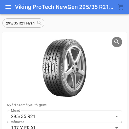
Viking ProTech NewGen 295/35 R21 107 Y FR XL
295/35 R21 Nyári
Nyári személyautó gumi
Méret
295/35 R21
Változat
107 Y FR XL