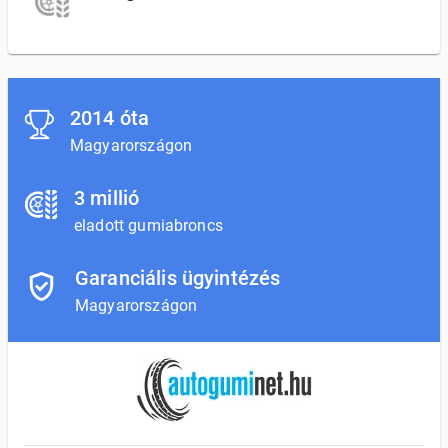
2014 óta
Magyarországon
3 millió
eladott gumiabroncs
Garanciális ügyintézés
Magyarországon