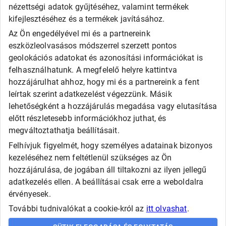
Fortune
nézettségi adatok gyűjtéséhez, valamint termékek
General
kifejlesztéséhez és a termékek javításához.
Goodride
Az Ön engedélyével mi és a partnereink
Kingstar
eszközleolvasásos módszerrel szerzett pontos
Laufenn
LEAO
geolokációs adatokat és azonosítási információkat is
Matador
felhasználhatunk. A megfelelő helyre kattintva
Maxxis
hozzájárulhat ahhoz, hogy mi és a partnereink a fent
Roadx
leírtak szerint adatkezelést végezzünk. Másik
Rovelo
lehetőségként a hozzájárulás megadása vagy elutasítása
Runway
Sailun
előtt részletesebb információkhoz juthat, és
Sava
megváltoztathatja beállításait.
SECURITY
Felhívjuk figyelmét, hogy személyes adatainak bizonyos
Taurus
Tigar
kezeléséhez nem feltétlenül szükséges az Ön
Triangle
hozzájárulása, de jogában áll tiltakozni az ilyen jellegű
Viking
adatkezelés ellen. A beállításai csak erre a weboldalra
Westlake
érvényesek.
További tudnivalókat a cookie-król az
itt olvashat
.
Copyright © Automax