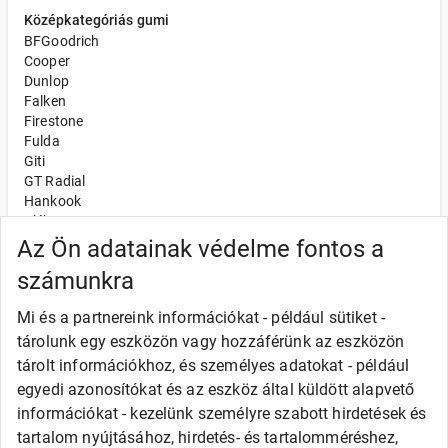
Középkategóriás gumi
BFGoodrich
Cooper
Dunlop
Falken
Firestone
Fulda
Giti
GT Radial
Hankook
Kléber
Kumho
Az Ön adatainak védelme fontos a
Nexen
számunkra
Semperit
Toyo
Mi és a partnereink információkat - például sütiket -
Uniroyal
tárolunk egy eszközön vagy hozzáférünk az eszközön
Olcsó gumi
tárolt információkhoz, és személyes adatokat - például
Alliance
egyedi azonosítókat és az eszköz által küldött alapvető
Apollo
információkat - kezelünk személyre szabott hirdetések és
Barum
tartalom nyújtásához, hirdetés- és tartalomméréshez,
Debica