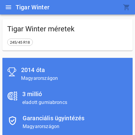
Tigar Winter
Tigar Winter
méretek
245/45 R18
2014 óta
Magyarországon
3 millió
eladott gumiabroncs
Garanciális ügyintézés
Magyarországon