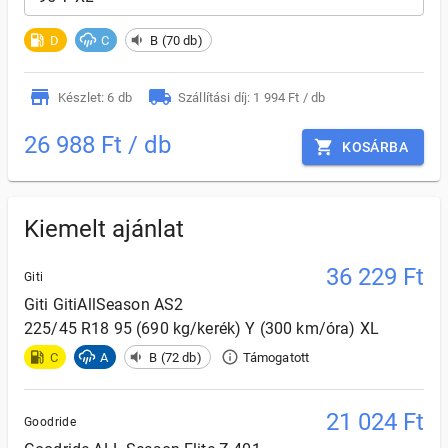
D
C
B (70 db)
Készlet: 6 db
Szállítási díj: 1 994 Ft / db
26 988 Ft / db
KOSÁRBA
Kiemelt ajánlat
36 229
Ft
Giti
Giti
GitiAllSeason AS2
225/45 R18 95 (690 kg/kerék) Y (300 km/óra) XL
C
A
B (72 db)
Támogatott
21 024
Ft
Goodride