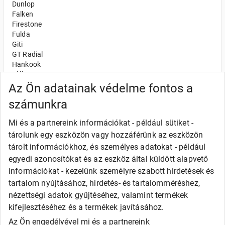
Dunlop
Falken
Firestone
Fulda
Giti
GT Radial
Hankook
Kléber
Kumho
Az Ön adatainak védelme fontos a
Nexen
számunkra
Semperit
Toyo
Mi és a partnereink információkat - például sütiket -
Uniroyal
tárolunk egy eszközön vagy hozzáférünk az eszközön
Olcsó gumi
tárolt információkhoz, és személyes adatokat - például
Alliance
egyedi azonosítókat és az eszköz által küldött alapvető
Apollo
információkat - kezelünk személyre szabott hirdetések és
Barum
tartalom nyújtásához, hirdetés- és tartalomméréshez,
Debica
Fortune
nézettségi adatok gyűjtéséhez, valamint termékek
General
kifejlesztéséhez és a termékek javításához.
Goodride
Az Ön engedélyével mi és a partnereink
Kingstar