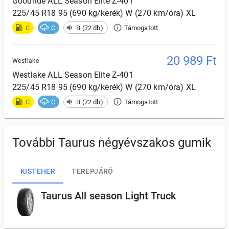
Goodride
ALL Season Elite Z-401
225/45 R18 95 (690 kg/kerék) W (270 km/óra) XL
C
C
B (72 db)
Támogatott
20 989
Ft
Westlake
Westlake
ALL Season Elite Z-401
225/45 R18 95 (690 kg/kerék) W (270 km/óra) XL
C
C
B (72 db)
Támogatott
További Taurus négyévszakos gumik
KISTEHER
TEREPJÁRÓ
Taurus All season Light Truck