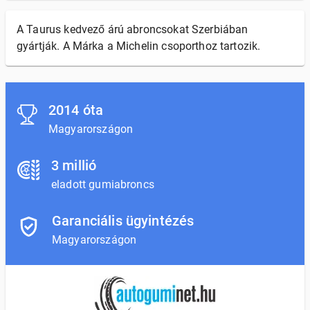
A Taurus kedvező árú abroncsokat Szerbiában
gyártják. A Márka a Michelin csoporthoz tartozik.
2014 óta
Magyarországon
3 millió
eladott gumiabroncs
Garanciális ügyintézés
Magyarországon