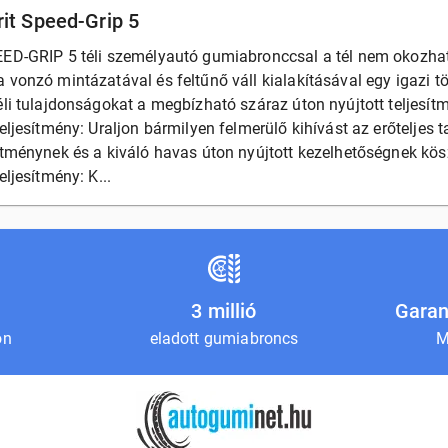
it Speed-Grip 5
EED-GRIP 5 téli személyautó gumiabronccsal a tél nem okozhat
 vonzó mintázatával és feltűnő váll kialakításával egy igazi t
éli tulajdonságokat a megbízható száraz úton nyújtott teljesí
teljesítmény: Uraljon bármilyen felmerülő kihívást az erőtelje
sítménynek és a kiváló havas úton nyújtott kezelhetőségnek kö
eljesítmény: K...
3 millió
Garan
on
eladott gumiabroncs
M