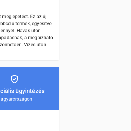
 meglepetést. Ez az új
öbbcélú termék, egyesítve
tménnyel. Havas úton
s tapadásnak, a megbízható
szönhetően. Vizes úton
ciális ügyintézés
agyarországon