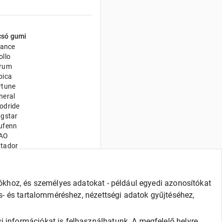
csó gumi
iance
ollo
rum
bica
rtune
neral
odride
ngstar
ufenn
AO
tador
xxis
adx
velo
iókhoz, és személyes adatokat - például egyedi azonosítókat
nway
és- és tartalomméréshez, nézettségi adatok gyűjtéséhez,
ilun
va
CURITY
i információkat is felhasználhatunk. A megfelelő helyre