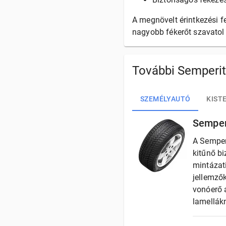
A megnövelt érintkezési fe
nagyobb fékerőt szavatol 
További Semperit
SZEMÉLYAUTÓ
KIST
Semper
A Semper
kitűnő bi
mintázati
jellemző
vonóerő á
lamellák