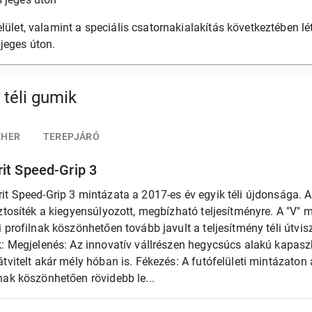
lület, valamint a speciális csatornakialakítás következtében lé
jeges úton.
 téli gumik
EHER
TEREPJÁRÓ
it Speed-Grip 3
it Speed-Grip 3 mintázata a 2017-es év egyik téli újdonsága.
ztosíték a kiegyensúlyozott, megbízható teljesítményre. A "V" 
 profilnak köszönhetően tovább javult a teljesítmény téli útvi
k: Megjelenés: Az innovatív vállrészen hegycsúcs alakú kapas
tvitelt akár mély hóban is. Fékezés: A futófelületi mintázato
nak köszönhetően rövidebb le...