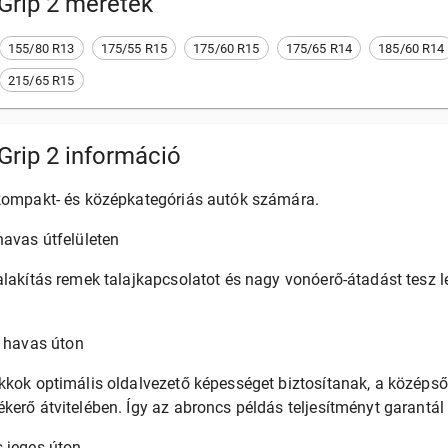
Grip 2
méretek
155/80 R13
175/55 R15
175/60 R15
175/65 R14
185/60 R14
215/65 R15
Grip 2 információ
 kompakt- és középkategóriás autók számára.
avas útfelületen
lakítás remek talajkapcsolatot és nagy vonóerő-átadást tesz le
g havas úton
kkok optimális oldalvezető képességet biztosítanak, a középs
kerő átvitelében. Így az abroncs példás teljesítményt garantál 
 jeges úton