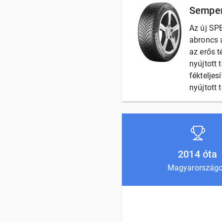
Semper
Az új SP
abroncs a
az erős t
nyújtott 
féktelje
nyújtott t
2014 óta
Magyarország