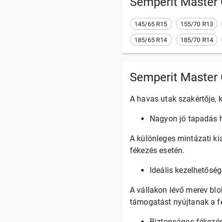
Semperit Master 
145/65 R15
155/70 R13
185/65 R14
185/70 R14
Semperit Master 
A havas utak szakértője,
Nagyon jó tapadás h
A különleges mintázati kia
fékezés esetén.
Ideális kezelhetősé
A vállakon lévő merev blo
támogatást nyújtanak a fé
Biztonságos fékezés