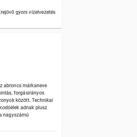
trejövő gyors vízelvezetés
 Az abroncs márkaneve
mintás, forgásirányos
szonyok között. Technikai
zkodóélek adnak plusz
n a nagyszámú