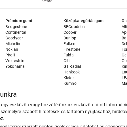
Prémium gumi
Középkategóriás gumi
Ol
Bridgestone
BFGoodrich
All
Continental
Cooper
Ap
Goodyear
Dunlop
Ba
Michelin
Falken
De
Nokian
Firestone
Fo
Pirelli
Fulda
Ge
Vredestein
Giti
Go
Yokohama
GT Radial
Ki
Hankook
La
Kléber
LE
Kumho
Ma
Nexen
Ma
munkra
Semperit
Ro
Toyo
Ro
unk egy eszközön vagy hozzáférünk az eszközön tárolt informác
Uniroyal
Ru
k személyre szabott hirdetések és tartalom nyújtásához, hirdet
Sa
Sa
oz.
SE
ódszerrel szerzett pontos geolokációs adatokat és azonosítás