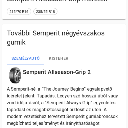
215/70 R16
235/55 R18
További Semperit négyévszakos
gumik
SZEMÉLYAUTÓ
KISTEHER
Semperit Allseason-Grip 2
A Semperit-nél a “The Journey Begins” egyalapvető
ígéretet jelent: Tapadás. Legyen szó hosszú útról vagy
zord időjárásról, a “Semperit Always Grip” egyenletes
tapadást és magabiztosságot biztosít az úton. A
modern vezetéshez tervezett Semperit gumiabroncsok
megbízható teljesítményt és irányíthatóságot