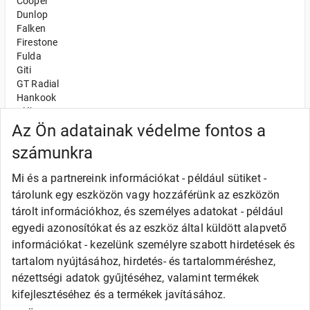
Cooper
Dunlop
Falken
Firestone
Fulda
Giti
GT Radial
Hankook
Kléber
Kumho
Az Ön adatainak védelme fontos a
Nexen
számunkra
Semperit
Toyo
Mi és a partnereink információkat - például sütiket -
Uniroyal
tárolunk egy eszközön vagy hozzáférünk az eszközön
Olcsó gumi
tárolt információkhoz, és személyes adatokat - például
Alliance
egyedi azonosítókat és az eszköz által küldött alapvető
Apollo
információkat - kezelünk személyre szabott hirdetések és
Barum
tartalom nyújtásához, hirdetés- és tartalomméréshez,
Debica
Fortune
nézettségi adatok gyűjtéséhez, valamint termékek
General
kifejlesztéséhez és a termékek javításához.
Goodride