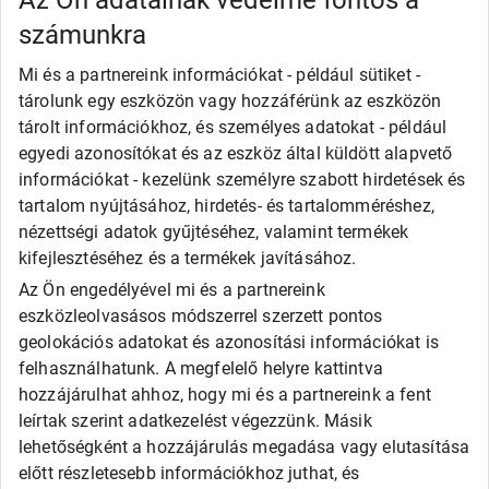
Az Ön adatainak védelme fontos a
Nexen
számunkra
Semperit
Toyo
Mi és a partnereink információkat - például sütiket -
Uniroyal
tárolunk egy eszközön vagy hozzáférünk az eszközön
Olcsó gumi
tárolt információkhoz, és személyes adatokat - például
Alliance
egyedi azonosítókat és az eszköz által küldött alapvető
Apollo
információkat - kezelünk személyre szabott hirdetések és
Barum
tartalom nyújtásához, hirdetés- és tartalomméréshez,
Debica
Fortune
nézettségi adatok gyűjtéséhez, valamint termékek
General
kifejlesztéséhez és a termékek javításához.
Goodride
Az Ön engedélyével mi és a partnereink
Kingstar
eszközleolvasásos módszerrel szerzett pontos
Laufenn
LEAO
geolokációs adatokat és azonosítási információkat is
Matador
felhasználhatunk. A megfelelő helyre kattintva
Maxxis
hozzájárulhat ahhoz, hogy mi és a partnereink a fent
Roadx
leírtak szerint adatkezelést végezzünk. Másik
Rovelo
lehetőségként a hozzájárulás megadása vagy elutasítása
Runway
Sailun
előtt részletesebb információkhoz juthat, és