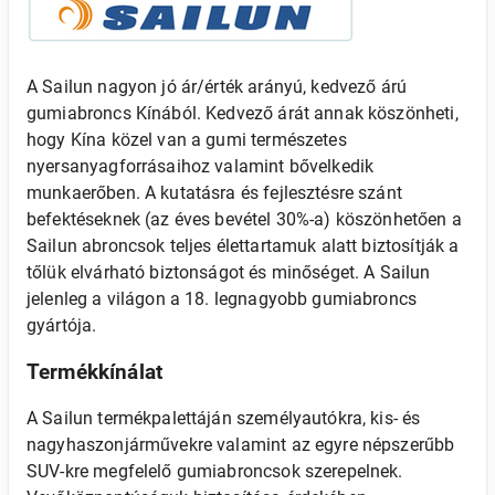
A Sailun nagyon jó ár/érték arányú, kedvező árú
gumiabroncs Kínából. Kedvező árát annak köszönheti,
hogy Kína közel van a gumi természetes
nyersanyagforrásaihoz valamint bővelkedik
munkaerőben. A kutatásra és fejlesztésre szánt
befektéseknek (az éves bevétel 30%-a) köszönhetően a
Sailun abroncsok teljes élettartamuk alatt biztosítják a
tőlük elvárható biztonságot és minőséget. A Sailun
jelenleg a világon a 18. legnagyobb gumiabroncs
gyártója.
Termékkínálat
A Sailun termékpalettáján személyautókra, kis- és
nagyhaszonjárművekre valamint az egyre népszerűbb
SUV-kre megfelelő gumiabroncsok szerepelnek.