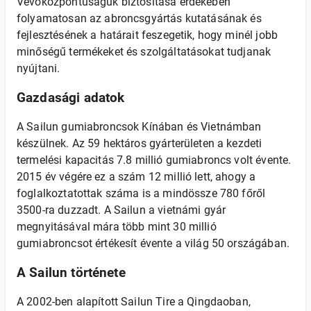
Vevőközpontúságuk biztosítása érdekében
folyamatosan az abroncsgyártás kutatásának és
fejlesztésének a határait feszegetik, hogy minél jobb
minőségű termékeket és szolgáltatásokat tudjanak
nyújtani.
Gazdasági adatok
A Sailun gumiabroncsok Kínában és Vietnámban
készülnek. Az 59 hektáros gyárterületen a kezdeti
termelési kapacitás 7.8 millió gumiabroncs volt évente.
2015 év végére ez a szám 12 millió lett, ahogy a
foglalkoztatottak száma is a mindössze 780 főről
3500-ra duzzadt. A Sailun a vietnámi gyár
megnyitásával mára több mint 30 millió
gumiabroncsot értékesít évente a világ 50 országában.
A Sailun története
A 2002-ben alapított Sailun Tire a Qingdaoban,