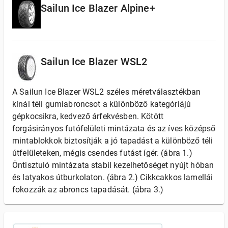
Sailun Ice Blazer Alpine+
Sailun Ice Blazer WSL2
A Sailun Ice Blazer WSL2 széles méretválasztékban
kínál téli gumiabroncsot a különböző kategóriájú
gépkocsikra, kedvező árfekvésben. Kötött
forgásirányos futófelületi mintázata és az íves középső
mintablokkok biztosítják a jó tapadást a különböző téli
útfelületeken, mégis csendes futást ígér. (ábra 1.)
Öntisztuló mintázata stabil kezelhetőséget nyújt hóban
és latyakos útburkolaton. (ábra 2.) Cikkcakkos lamellái
fokozzák az abroncs tapadását. (ábra 3.)