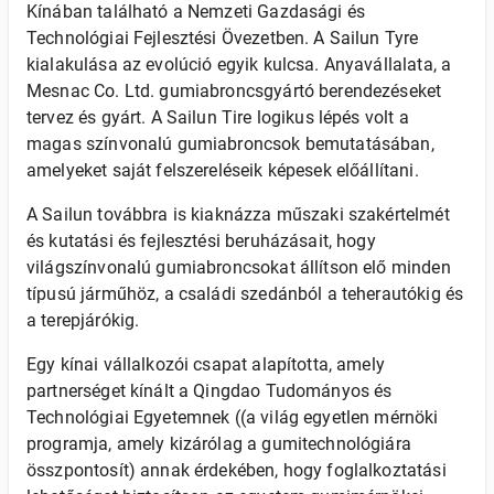
Kínában található a Nemzeti Gazdasági és
Technológiai Fejlesztési Övezetben. A Sailun Tyre
kialakulása az evolúció egyik kulcsa. Anyavállalata, a
Mesnac Co. Ltd. gumiabroncsgyártó berendezéseket
tervez és gyárt. A Sailun Tire logikus lépés volt a
magas színvonalú gumiabroncsok bemutatásában,
amelyeket saját felszereléseik képesek előállítani.
A Sailun továbbra is kiaknázza műszaki szakértelmét
és kutatási és fejlesztési beruházásait, hogy
világszínvonalú gumiabroncsokat állítson elő minden
típusú járműhöz, a családi szedánból a teherautókig és
a terepjárókig.
Egy kínai vállalkozói csapat alapította, amely
partnerséget kínált a Qingdao Tudományos és
Technológiai Egyetemnek ((a világ egyetlen mérnöki
programja, amely kizárólag a gumitechnológiára
összpontosít) annak érdekében, hogy foglalkoztatási