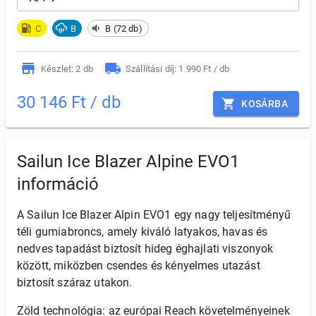
C
B
B (72 db)
Készlet: 2 db
Szállítási díj: 1 990 Ft / db
30 146 Ft / db
KOSÁRBA
Sailun Ice Blazer Alpine EVO1
információ
A Sailun Ice Blazer Alpin EVO1 egy nagy teljesítményű
téli gumiabroncs, amely kiváló latyakos, havas és
nedves tapadást biztosít hideg éghajlati viszonyok
között, miközben csendes és kényelmes utazást
biztosít száraz utakon.
Zöld technológia: az európai Reach követelményeinek