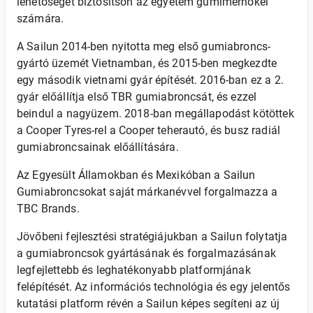
lehetőséget biztosítson az egyetem gumimérnökei
számára.
A Sailun 2014-ben nyitotta meg első gumiabroncs-
gyártó üzemét Vietnamban, és 2015-ben megkezdte
egy második vietnami gyár építését. 2016-ban ez a 2.
gyár előállítja első TBR gumiabroncsát, és ezzel
beindul a nagyüzem. 2018-ban megállapodást kötöttek
a Cooper Tyres-rel a Cooper teherautó, és busz radiál
gumiabroncsainak előállítására.
Az Egyesült Államokban és Mexikóban a Sailun
Gumiabroncsokat saját márkanévvel forgalmazza a
TBC Brands.
Jövőbeni fejlesztési stratégiájukban a Sailun folytatja
a gumiabroncsok gyártásának és forgalmazásának
legfejlettebb és leghatékonyabb platformjának
felépítését. Az információs technológia és egy jelentős
kutatási platform révén a Sailun képes segíteni az új