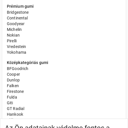
Prémium gumi
Bridgestone
Continental
Goodyear
Michelin
Nokian
Pirelli
Vredestein
Yokohama
Középkategóriás gumi
BFGoodrich
Cooper
Dunlop
Falken
Firestone
Fulda
Giti
GT Radial
Hankook
Kléber
Kumho