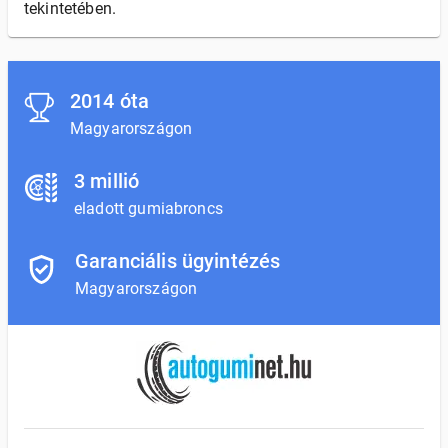
tekintetében.
2014 óta
Magyarországon
3 millió
eladott gumiabroncs
Garanciális ügyintézés
Magyarországon