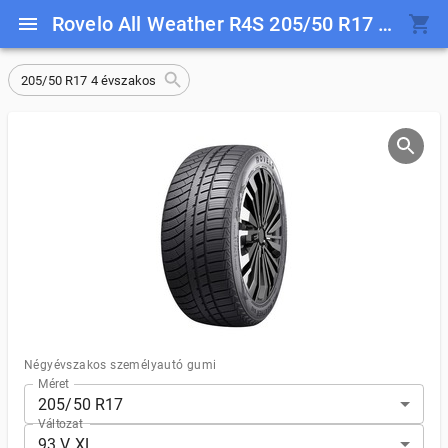
Rovelo All Weather R4S 205/50 R17 93 V XL
205/50 R17 4 évszakos
Négyévszakos személyautó gumi
Méret
205/50 R17
Változat
93 V XL