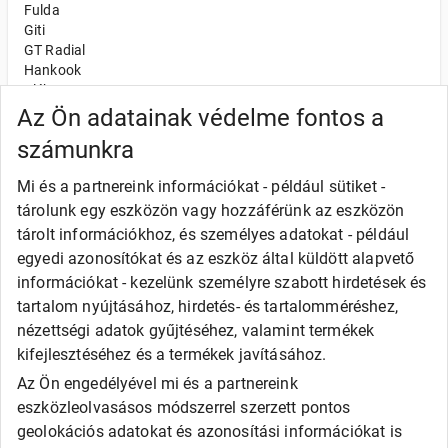
Fulda
Giti
GT Radial
Hankook
Kléber
Kumho
Az Ön adatainak védelme fontos a
Nexen
számunkra
Semperit
Toyo
Mi és a partnereink információkat - például sütiket -
Uniroyal
tárolunk egy eszközön vagy hozzáférünk az eszközön
Olcsó gumi
tárolt információkhoz, és személyes adatokat - például
Alliance
egyedi azonosítókat és az eszköz által küldött alapvető
Apollo
információkat - kezelünk személyre szabott hirdetések és
Barum
tartalom nyújtásához, hirdetés- és tartalomméréshez,
Debica
Fortune
nézettségi adatok gyűjtéséhez, valamint termékek
General
kifejlesztéséhez és a termékek javításához.
Goodride
Az Ön engedélyével mi és a partnereink
Kingstar
eszközleolvasásos módszerrel szerzett pontos
Laufenn
LEAO
geolokációs adatokat és azonosítási információkat is
Matador