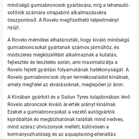
minőségű gumiabroncsok gyártására, míg a teherautó-
sofőrök számára strapabíró alkalmazásokra
összpontosít. A Rovelo megfizethető teljesítményt
nyújt.
A Rovelo mérnökei elhatározták, hogy kiváló minőségű
gumiabroncsokat gyártanak számos járműhöz, és
módszeres megközelítést alkalmaznak a kutatás,
fejlesztés és tesztelés során, ami maximalizálja a
Rovelo fejlett gyártási folyamatának hatékonyságát. A
Rovelo gumiabroncsok olyan termékcsaládot kínálnak,
amely megfelel az elvárásoknak, meglepően jó áron.
A Kínában gyártott és a Sailun Tyres tulajdonában lévő
Rovelo abroncsok kiváló ár-érték arányt kínálnak.
Ezeket a gumiabroncsokat a vezető autógyártók
kipróbálták és megbízhatónak találták mind nedves,
mind száraz útviszonyok mellett, különösen a
kormányozhatóság és az aquaplaning-ellenállás