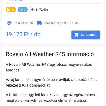
D
C
B (72 db)
Készlet: 8+ db
Szállítási díj: 1 990 Ft / db
19 173 Ft / db
KOSÁRBA
Rovelo All Weather R4S információ
A Rovelo All Weather R4S egy olcsó, négyévszakos
abroncs.
Az új lamellák nagymértékben javítják a tapadást és a
fékezésti tulajdonságokat.
A futófelület úgy lett kialakítva, hogy az egész évben
megfelelő, kényelmes vezetési élményt nyújtson.