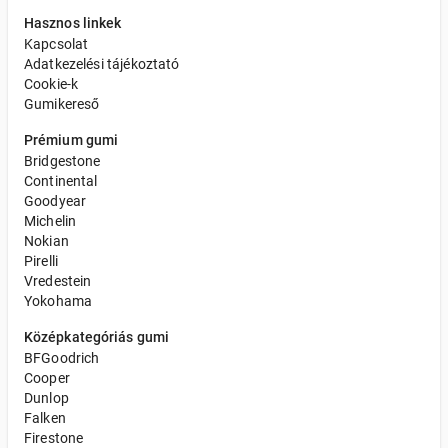
Hasznos linkek
Kapcsolat
Adatkezelési tájékoztató
Cookie-k
Gumikereső
Prémium gumi
Bridgestone
Continental
Goodyear
Michelin
Nokian
Pirelli
Vredestein
Yokohama
Középkategóriás gumi
BFGoodrich
Cooper
Dunlop
Falken
Firestone