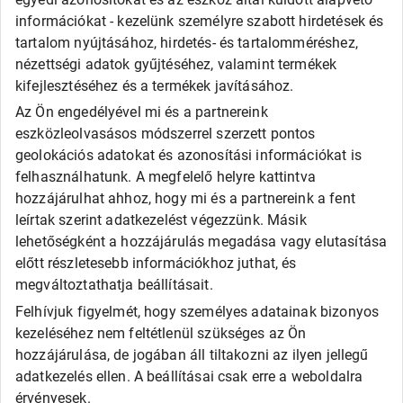
Apollo
információkat - kezelünk személyre szabott hirdetések és
Barum
tartalom nyújtásához, hirdetés- és tartalomméréshez,
Debica
Fortune
nézettségi adatok gyűjtéséhez, valamint termékek
General
kifejlesztéséhez és a termékek javításához.
Goodride
Az Ön engedélyével mi és a partnereink
Kingstar
eszközleolvasásos módszerrel szerzett pontos
Laufenn
LEAO
geolokációs adatokat és azonosítási információkat is
Matador
felhasználhatunk. A megfelelő helyre kattintva
Maxxis
hozzájárulhat ahhoz, hogy mi és a partnereink a fent
Roadx
leírtak szerint adatkezelést végezzünk. Másik
Rovelo
lehetőségként a hozzájárulás megadása vagy elutasítása
Runway
Sailun
előtt részletesebb információkhoz juthat, és
Sava
megváltoztathatja beállításait.
SECURITY
Felhívjuk figyelmét, hogy személyes adatainak bizonyos
Taurus
Tigar
kezeléséhez nem feltétlenül szükséges az Ön
Triangle
hozzájárulása, de jogában áll tiltakozni az ilyen jellegű
Viking
adatkezelés ellen. A beállításai csak erre a weboldalra
Westlake
érvényesek.