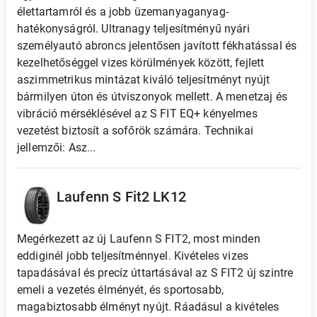
élettartamról és a jobb üzemanyaganyag-
hatékonyságról. Ultranagy teljesítményű nyári
személyautó abroncs jelentősen javított fékhatással és
kezelhetőséggel vizes körülmények között, fejlett
aszimmetrikus mintázat kiváló teljesítményt nyújt
bármilyen úton és útviszonyok mellett. A menetzaj és
vibráció mérséklésével az S FIT EQ+ kényelmes
vezetést biztosít a sofőrök számára. Technikai
jellemzői: Asz...
Laufenn S Fit2 LK12
Megérkezett az új Laufenn S FIT2, most minden
eddiginél jobb teljesítménnyel. Kivételes vizes
tapadásával és precíz úttartásával az S FIT2 új szintre
emeli a vezetés élményét, és sportosabb,
magabiztosabb élményt nyújt. Ráadásul a kivételes