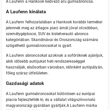
A Laufenn a Hankook kedvező áru gumiabroncsa.
A Laufenn kínálata
A Laufenn felhozatalában a Hankook korábbi termékei
jelennek meg az átlagos piaci árnál jóval olcsóbban,
személygépkocsi, SUV és kisteherautó abroncs
kategóriában. Skandinávai és Oroszország számára
szögelhető gumiabroncsokat is gyárt.
A Laufenn abroncsokat azoknak a sofőröknek ajánljuk,
akik idősebb autójukat heti rendszerességgel
használják, elsősorban városban, időnként autópályán,
főleg száraz útfelületen.
Gazdasági adatok
A Laufenn gumiabroncsokat különösen az európai
piacra fejlesztették ki, és a vállalat világszínvonalú
magyarországi gyárában gyártják.A Laufenn márka