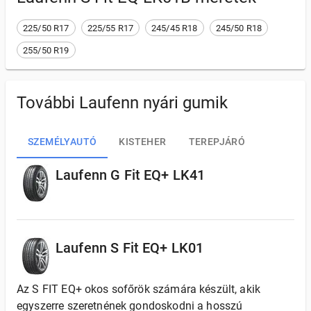
225/50 R17
225/55 R17
245/45 R18
245/50 R18
255/50 R19
További Laufenn nyári gumik
SZEMÉLYAUTÓ
KISTEHER
TEREPJÁRÓ
Laufenn G Fit EQ+ LK41
Laufenn S Fit EQ+ LK01
Az S FIT EQ+ okos sofőrök számára készült, akik
egyszerre szeretnének gondoskodni a hosszú