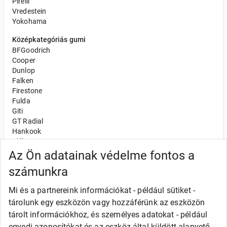
Pirelli
Vredestein
Yokohama
Középkategóriás gumi
BFGoodrich
Cooper
Dunlop
Falken
Firestone
Fulda
Giti
GT Radial
Hankook
Kléber
Kumho
Az Ön adatainak védelme fontos a
Nexen
számunkra
Semperit
Toyo
Mi és a partnereink információkat - például sütiket -
Uniroyal
tárolunk egy eszközön vagy hozzáférünk az eszközön
Olcsó gumi
tárolt információkhoz, és személyes adatokat - például
Alliance
egyedi azonosítókat és az eszköz által küldött alapvető