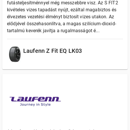
futásteljesítménnyel még messzebbre visz. Az S FIT2
kivételes vizes tapadást nyújt, ezáltal magabiztos és
élvezetes vezetési élményt biztosít vizes utakon. Az
elődjével összehasonlítva, a magas szilícium-dioxid-
tartalmú keverék javítja a rugalmasságot é...
Laufenn Z Fit EQ LK03