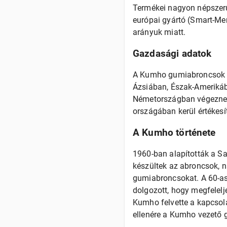
Termékei nagyon népszerű
európai gyártó (Smart-Mer
arányuk miatt.
Gazdasági adatok
A Kumho gumiabroncsok Ko
Ázsiában, Észak-Amerikáb
Németországban végeznek t
országában kerül értékesí
A Kumho története
1960-ban alapították a Sam
készültek az abroncsok, n
gumiabroncsokat. A 60-as
dolgozott, hogy megfelelj
Kumho felvette a kapcsola
ellenére a Kumho vezető 