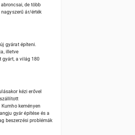
abroncsai, de több
 nagyszerű ár/érték
 gyárat építeni.
, illetve
gyárt, a világ 180
ulásakor kézi erővel
zállított
n a Kumho keményen
angju gyár építése és a
yag beszerzési problémák