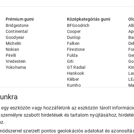
Prémium gumi
Középkategóriás gumi
Ol
Bridgestone
BFGoodrich
All
Continental
Cooper
Ap
Goodyear
Dunlop
Ba
Michelin
Falken
De
Nokian
Firestone
Fo
Pirelli
Fulda
Ge
Vredestein
Giti
Go
Yokohama
GT Radial
Ki
Hankook
La
Kléber
LE
Kumho
Ma
Nexen
Ma
munkra
Semperit
Ro
Toyo
Ro
unk egy eszközön vagy hozzáférünk az eszközön tárolt informác
Uniroyal
Ru
k személyre szabott hirdetések és tartalom nyújtásához, hirdet
Sa
Sa
oz.
SE
ódszerrel szerzett pontos geolokációs adatokat és azonosítás
Ta