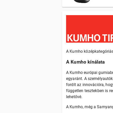
A Kumho középkategóriás
A Kumho kínálata
A Kumho európai gumiabr
egyaránt. A személyautók
fordít az innovációra, ho
független tesztekben is r
lehetővé.
A Kumho, még a Samyang 