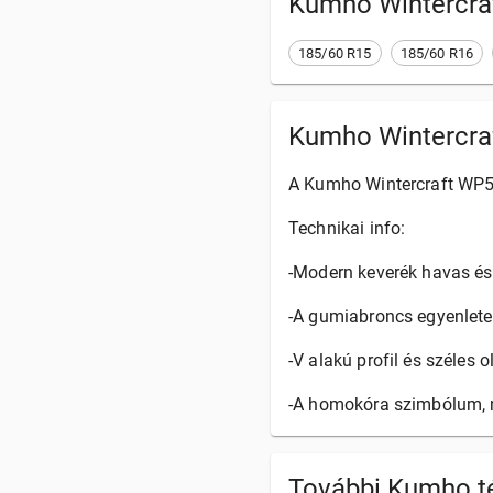
Kumho Wintercra
185/60 R15
185/60 R16
Kumho Wintercra
A Kumho Wintercraft WP52
Technikai info:
-Modern keverék havas és
-A gumiabroncs egyenletes 
-V alakú profil és széles
-A homokóra szimbólum, mi
További Kumho té