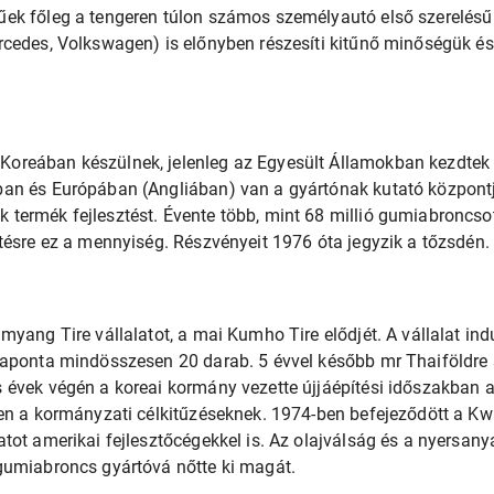
ek főleg a tengeren túlon számos személyautó első szerelésű 
cedes, Volkswagen) is előnyben részesíti kitűnő minőségük és
reában készülnek, jelenleg az Egyesült Államokban kezdtek új
an és Európában (Angliában) van a gyártónak kutató központja
ermék fejlesztést. Évente több, mint 68 millió gumiabroncsot 
tésre ez a mennyiség. Részvényeit 1976 óta jegyzik a tőzsdén.
yang Tire vállalatot, a mai Kumho Tire elődjét. A vállalat ind
aponta mindösszesen 20 darab. 5 évvel később mr Thaiföldre s
 évek végén a koreai kormány vezette újjáépítési időszakba
en a kormányzati célkitűzéseknek. 1974-ben befejeződött a Kw
tot amerikai fejlesztőcégekkel is. Az olajválság és a nyersan
gumiabroncs gyártóvá nőtte ki magát.