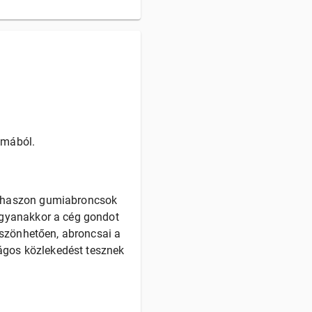
umából.
ishaszon gumiabroncsok
ugyanakkor a cég gondot
öszönhetően, abroncsai a
ságos közlekedést tesznek