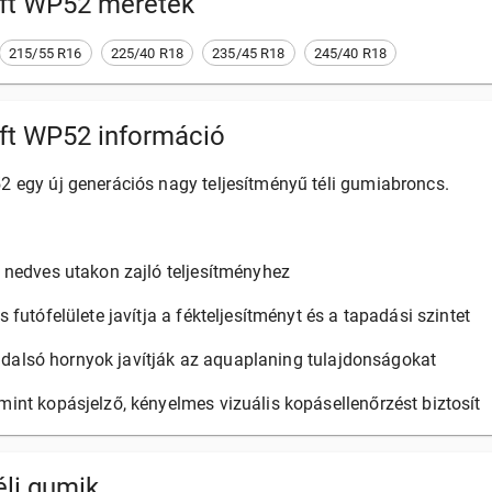
ft WP52
méretek
215/55 R16
225/40 R18
235/45 R18
245/40 R18
ft WP52 információ
 egy új generációs nagy teljesítményű téli gumiabroncs.
 nedves utakon zajló teljesítményhez
futófelülete javítja a fékteljesítményt és a tapadási szintet
 oldalsó hornyok javítják az aquaplaning tulajdonságokat
nt kopásjelző, kényelmes vizuális kopásellenőrzést biztosít
li gumik