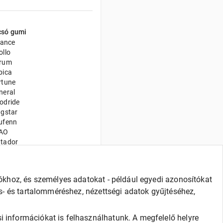
csó gumi
iance
ollo
rum
bica
rtune
neral
odride
ngstar
ufenn
AO
tador
xxis
adx
velo
iókhoz, és személyes adatokat - például egyedi azonosítókat
nway
és- és tartalomméréshez, nézettségi adatok gyűjtéséhez,
ilun
va
CURITY
i információkat is felhasználhatunk. A megfelelő helyre
urus