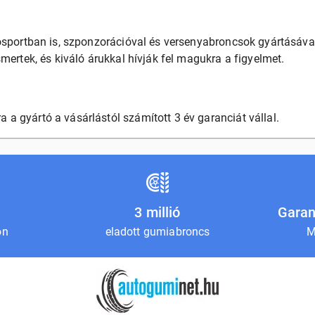
ósportban is, szponzorációval és versenyabroncsok gyártásáva
mertek, és kiváló árukkal hívják fel magukra a figyelmet.
 gyártó a vásárlástól számított 3 év garanciát vállal.
3 millió
Garan
on
eladott gumiabroncs
M