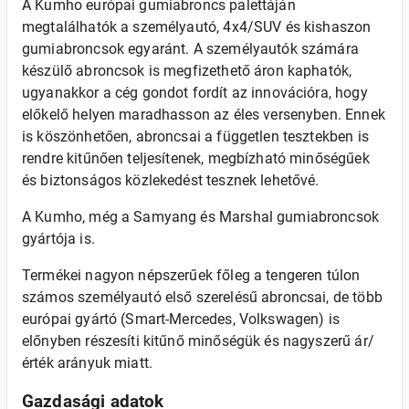
A Kumho európai gumiabroncs palettáján
megtalálhatók a személyautó, 4x4/SUV és kishaszon
gumiabroncsok egyaránt. A személyautók számára
készülő abroncsok is megfizethető áron kaphatók,
ugyanakkor a cég gondot fordít az innovációra, hogy
előkelő helyen maradhasson az éles versenyben. Ennek
is köszönhetően, abroncsai a független tesztekben is
rendre kitűnően teljesítenek, megbízható minőségűek
és biztonságos közlekedést tesznek lehetővé.
A Kumho, még a Samyang és Marshal gumiabroncsok
gyártója is.
Termékei nagyon népszerűek főleg a tengeren túlon
számos személyautó első szerelésű abroncsai, de több
európai gyártó (Smart-Mercedes, Volkswagen) is
előnyben részesíti kitűnő minőségük és nagyszerű ár/
érték arányuk miatt.
Gazdasági adatok