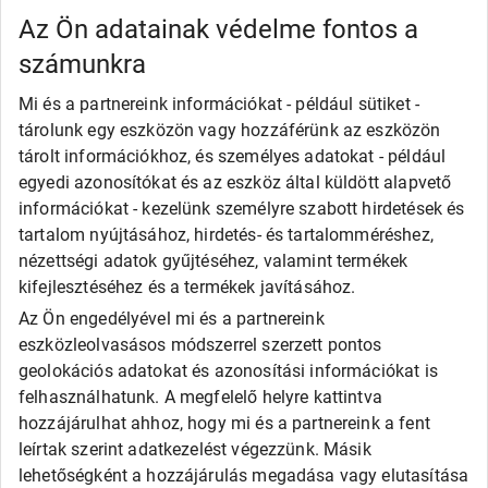
Kumho
Az Ön adatainak védelme fontos a
Nexen
számunkra
Semperit
Toyo
Mi és a partnereink információkat - például sütiket -
Uniroyal
tárolunk egy eszközön vagy hozzáférünk az eszközön
Olcsó gumi
tárolt információkhoz, és személyes adatokat - például
Alliance
egyedi azonosítókat és az eszköz által küldött alapvető
Apollo
információkat - kezelünk személyre szabott hirdetések és
Barum
tartalom nyújtásához, hirdetés- és tartalomméréshez,
Debica
Fortune
nézettségi adatok gyűjtéséhez, valamint termékek
General
kifejlesztéséhez és a termékek javításához.
Goodride
Az Ön engedélyével mi és a partnereink
Kingstar
eszközleolvasásos módszerrel szerzett pontos
Laufenn
LEAO
geolokációs adatokat és azonosítási információkat is
Matador
felhasználhatunk. A megfelelő helyre kattintva
Maxxis
hozzájárulhat ahhoz, hogy mi és a partnereink a fent
Roadx
leírtak szerint adatkezelést végezzünk. Másik
Rovelo
lehetőségként a hozzájárulás megadása vagy elutasítása
Runway