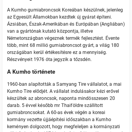
A Kumho gumiabroncsok Koreában készülnek, jelenleg
az Egyesült Államokban kezdtek új gyárat építeni.
Ázsiában, Észak-Amerikában és Európában (Angliában)
van a gyártónak kutató központja, illetve
Németországban végeznek termék fejlesztést. Évente
több, mint 68 millió gumiabroncsot gyárt, a világ 180
országában kerül értékesítésre ez a mennyiség.
Részvényeit 1976 óta jegyzik a tőzsdén.
A Kumho története
1960-ban alapították a Samyang Tire vállalatot, a mai
Kumho Tire elődjét. A vállalat indulásakor kézi erővel
készültek az abroncsok, naponta mindösszesen 20
darab. 5 évvel később mr Thaiföldre szállított
gumiabroncsokat. A 60-as évek végén a koreai
kormány vezette újjáépítési időszakban a Kumho
keményen dolgozott, hogy megfeleljen a kormányzati