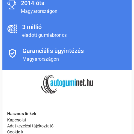
2014 óta
Magyarországon
3 millió
eladott gumiabroncs
Garanciális ügyintézés
Magyarországon
Hasznos linkek
Kapcsolat
Adatkezelési tájékoztató
Cookie-k