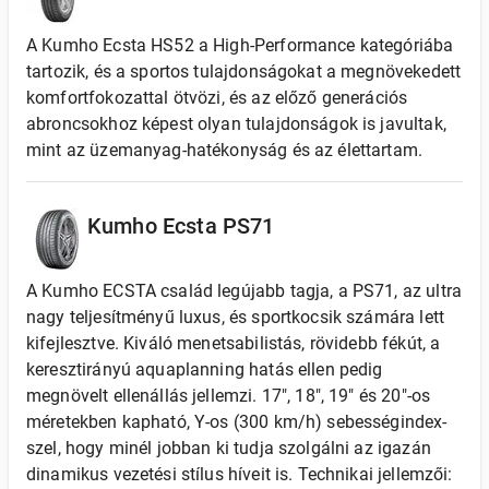
A Kumho Ecsta HS52 a High-Performance kategóriába
tartozik, és a sportos tulajdonságokat a megnövekedett
komfortfokozattal ötvözi, és az előző generációs
abroncsokhoz képest olyan tulajdonságok is javultak,
mint az üzemanyag-hatékonyság és az élettartam.
Kumho Ecsta PS71
A Kumho ECSTA család legújabb tagja, a PS71, az ultra
nagy teljesítményű luxus, és sportkocsik számára lett
kifejlesztve. Kiváló menetsabilistás, rövidebb fékút, a
keresztirányú aquaplanning hatás ellen pedig
megnövelt ellenállás jellemzi. 17", 18", 19" és 20"-os
méretekben kapható, Y-os (300 km/h) sebességindex-
szel, hogy minél jobban ki tudja szolgálni az igazán
dinamikus vezetési stílus híveit is. Technikai jellemzői: