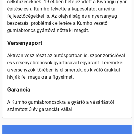
célkitűzéseknek. 1974-ben befejeződött a Kwangju gyár
építése és a Kumho felvette a kapcsolatot amerikai
fejlesztőcégekkel is. Az olajválság és a nyersanyag
beszerzési problémák ellenére a Kumho vezető
gumiabroncs gyártóvá nőtte ki magát.
Versenysport
Aktívan vesz részt az autósportban is, szponzorációval
és versenyabroncsok gyártásával egyaránt. Teremékei
a versenyzők körében is elismertek, és kiváló árukkal
hívják fel magukra a figyelmet.
Garancia
A Kumho gumiabroncsokra a gyártó a vásárlástól
számított 3 év garanciát vállal.