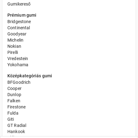
Gumikereső
Prémium gumi
Bridgestone
Continental
Goodyear
Michelin
Nokian
Pirelli
Vredestein
Yokohama
Középkategóriás gumi
BFGoodrich
Cooper
Dunlop
Falken
Firestone
Fulda
Giti
GT Radial
Hankook
Kléber