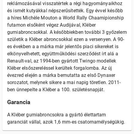
reklámozásával visszatértek a régi hagyományaikhoz
és ismét kutyákkal népszerűsítették. Egy évvel később
a híres Michèle Mouton a World Rally Chaamipionship
futamon elsőként végez Audijával, Kléber
gumiabroncsokkal. A későbbiekben további 3 győzelem
születik a Kléber abroncsokkal ezen a versenyen. A 90-
es években a a márka már jelentős piaci sikereket is
elkönyvelhetett, együttműködési szerződést írt alá a
Renault-val, az 1994-ben gyártott Twingo modellek
Kléber elsőszereléssel kerültek forgalomba. Az új
évezred elején a márka bemutatta az első Dynaxer
sorozatot, melynek sikere a mai napig töretlen. 2011-
ben ünnepelte a Kléber a 100. születésnapját.
Garancia
A Kléber gumiabroncsokra a gyártó élettartam
garanciát vállal, azok 1,6 mm-es csatornamélységükig.