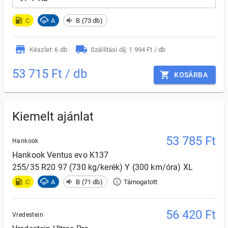
C
A
B (73 db)
Készlet: 6 db
Szállítási díj: 1 994 Ft / db
53 715 Ft / db
KOSÁRBA
Kiemelt ajánlat
53 785
Ft
Hankook
Hankook
Ventus evo K137
255/35 R20 97 (730 kg/kerék) Y (300 km/óra) XL
C
A
B (71 db)
Támogatott
56 420
Ft
Vredestein