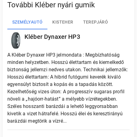
További Kléber nyári gumik
SZEMÉLYAUTÓ
KISTEHER
TEREPJÁRÓ
Kléber Dynaxer HP3
A Kléber Dynaxer HP3 jelmondata : Megbízhatóság
minden helyzetben. Hosszú élettartam és kiemelkedő
biztonság jellemzi nedves utakon. Technikai jellemzők:
Hosszú élettartam: A hibrid futógumi keverék kiváló
egyensúlyt biztosít a kopás és a tapadás között.
Kezelhetőség vizes úton: A progresszív sugaras profil
növeli a „hajóorr-hatást” a mélyebb vízrétegekben.
Széles hosszanti barázdái a lehető leggyorsabban
kivetik a vizet hátrafelé. Hosszú élei és keresztirányú
barázdái megtörik a vízré...