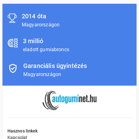
2014 óta
Magyarországon
3 millió
eladott gumiabroncs
Garanciális ügyintézés
Magyarországon
Hasznos linkek
Kapcsolat