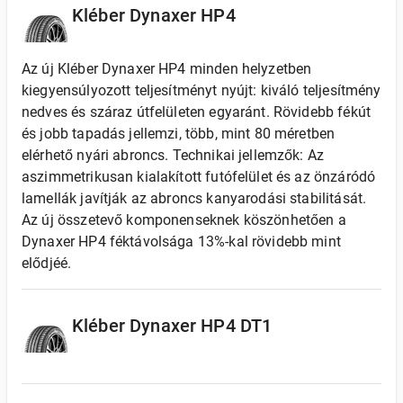
Kléber Dynaxer HP4
Az új Kléber Dynaxer HP4 minden helyzetben
kiegyensúlyozott teljesítményt nyújt: kiváló teljesítmény
nedves és száraz útfelületen egyaránt. Rövidebb fékút
és jobb tapadás jellemzi, több, mint 80 méretben
elérhető nyári abroncs. Technikai jellemzők: Az
aszimmetrikusan kialakított futófelület és az önzáródó
lamellák javítják az abroncs kanyarodási stabilitását.
Az új összetevő komponenseknek köszönhetően a
Dynaxer HP4 féktávolsága 13%-kal rövidebb mint
elődjéé.
Kléber Dynaxer HP4 DT1