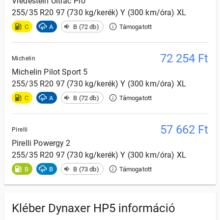
Vredestein
Ultrac Pro
255/35 R20 97 (730 kg/kerék) Y (300 km/óra) XL
C
A
B (72 db)
Támogatott
72 254
Ft
Michelin
Michelin
Pilot Sport 5
255/35 R20 97 (730 kg/kerék) Y (300 km/óra) XL
C
A
B (72 db)
Támogatott
57 662
Ft
Pirelli
Pirelli
Powergy 2
255/35 R20 97 (730 kg/kerék) Y (300 km/óra) XL
B
B
B (73 db)
Támogatott
Kléber Dynaxer HP5 információ