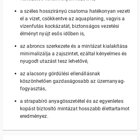
a széles hosszirányú csatorna hatékonyan vezeti
el a vizet, csökkentve az aquaplaning, vagyis a
vízenfutás kockázatát, biztonságos vezetési
élményt nyújt esős időben is,
az abroncs szerkezete és a mintázat kialakítása
minimalizálja a zajszintet, ezáltal kényelmes és
nyugodt utazást tesz lehetővé,
az alacsony gördülési ellenállásnak
köszönhetően gazdaságosabb az üzemanyag-
fogyasztás,
a strapabíró anyagösszetétel és az egyenletes
kopást biztosító mintázat hosszabb élettartamot
eredményez.