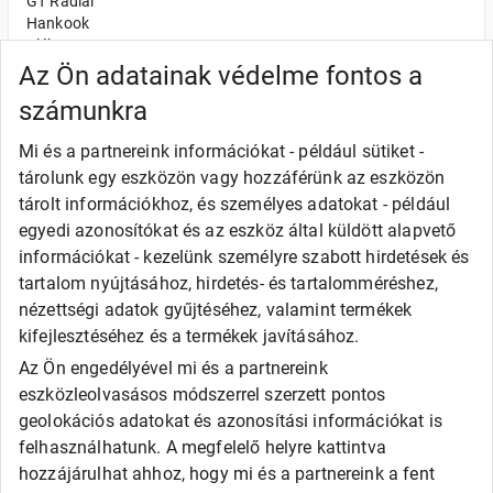
GT Radial
Hankook
Kléber
Kumho
Az Ön adatainak védelme fontos a
Nexen
számunkra
Semperit
Toyo
Mi és a partnereink információkat - például sütiket -
Uniroyal
tárolunk egy eszközön vagy hozzáférünk az eszközön
Olcsó gumi
tárolt információkhoz, és személyes adatokat - például
Alliance
egyedi azonosítókat és az eszköz által küldött alapvető
Apollo
információkat - kezelünk személyre szabott hirdetések és
Barum
tartalom nyújtásához, hirdetés- és tartalomméréshez,
Debica
Fortune
nézettségi adatok gyűjtéséhez, valamint termékek
General
kifejlesztéséhez és a termékek javításához.
Goodride
Az Ön engedélyével mi és a partnereink
Kingstar
eszközleolvasásos módszerrel szerzett pontos
Laufenn
LEAO
geolokációs adatokat és azonosítási információkat is
Matador
felhasználhatunk. A megfelelő helyre kattintva
Maxxis
hozzájárulhat ahhoz, hogy mi és a partnereink a fent
Roadx