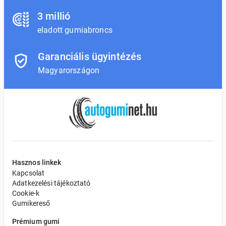
3 millió
eladott gumiabroncs
Garanciális ügyintézés
Magyarországon
Hasznos linkek
Kapcsolat
Adatkezelési tájékoztató
Cookie-k
Gumikereső
Prémium gumi