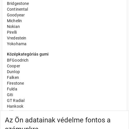
Bridgestone
Continental
Goodyear
Michelin
Nokian
Pirelli
Vredestein
Yokohama
Középkategóriás gumi
BFGoodrich
Cooper
Dunlop
Falken
Firestone
Fulda
Giti
GT Radial
Hankook
Kléber
Kumho
Az Ön adatainak védelme fontos a
Nexen