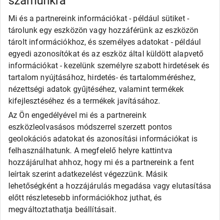
számunkra
Semperit
Toyo
Mi és a partnereink információkat - például sütiket -
Uniroyal
tárolunk egy eszközön vagy hozzáférünk az eszközön
Olcsó gumi
tárolt információkhoz, és személyes adatokat - például
Alliance
egyedi azonosítókat és az eszköz által küldött alapvető
Apollo
információkat - kezelünk személyre szabott hirdetések és
Barum
tartalom nyújtásához, hirdetés- és tartalomméréshez,
Debica
Fortune
nézettségi adatok gyűjtéséhez, valamint termékek
General
kifejlesztéséhez és a termékek javításához.
Goodride
Az Ön engedélyével mi és a partnereink
Kingstar
eszközleolvasásos módszerrel szerzett pontos
Laufenn
LEAO
geolokációs adatokat és azonosítási információkat is
Matador
felhasználhatunk. A megfelelő helyre kattintva
Maxxis
hozzájárulhat ahhoz, hogy mi és a partnereink a fent
Roadx
leírtak szerint adatkezelést végezzünk. Másik
Rovelo
lehetőségként a hozzájárulás megadása vagy elutasítása
Runway
Sailun
előtt részletesebb információkhoz juthat, és
Sava
megváltoztathatja beállításait.
SECURITY