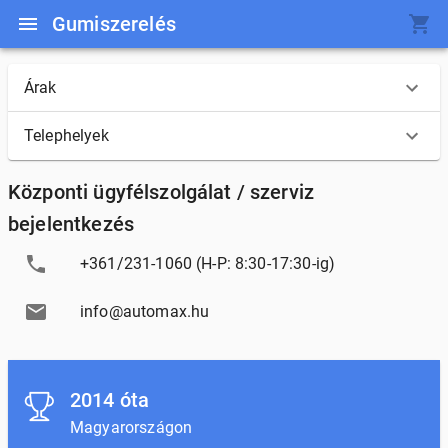
Gumiszerelés
Árak
Telephelyek
Központi ügyfélszolgálat / szerviz
bejelentkezés
+361/231-1060 (H-P: 8:30-17:30-ig)
info@automax.hu
2014 óta
Magyarországon