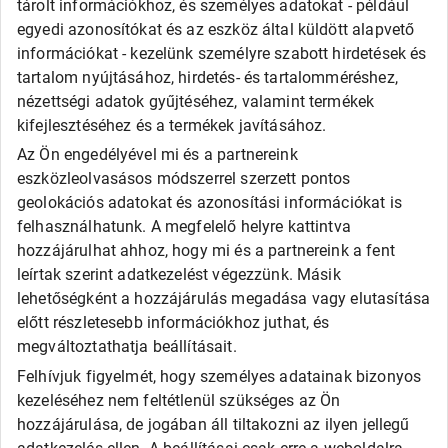
tárolt információkhoz, és személyes adatokat - például
Alliance
egyedi azonosítókat és az eszköz által küldött alapvető
Apollo
információkat - kezelünk személyre szabott hirdetések és
Barum
tartalom nyújtásához, hirdetés- és tartalomméréshez,
Debica
Fortune
nézettségi adatok gyűjtéséhez, valamint termékek
General
kifejlesztéséhez és a termékek javításához.
Goodride
Az Ön engedélyével mi és a partnereink
Kingstar
eszközleolvasásos módszerrel szerzett pontos
Laufenn
LEAO
geolokációs adatokat és azonosítási információkat is
Matador
felhasználhatunk. A megfelelő helyre kattintva
Maxxis
hozzájárulhat ahhoz, hogy mi és a partnereink a fent
Roadx
leírtak szerint adatkezelést végezzünk. Másik
Rovelo
lehetőségként a hozzájárulás megadása vagy elutasítása
Runway
Sailun
előtt részletesebb információkhoz juthat, és
Sava
megváltoztathatja beállításait.
SECURITY
Felhívjuk figyelmét, hogy személyes adatainak bizonyos
Taurus
Tigar
kezeléséhez nem feltétlenül szükséges az Ön
Triangle
hozzájárulása, de jogában áll tiltakozni az ilyen jellegű
Viking