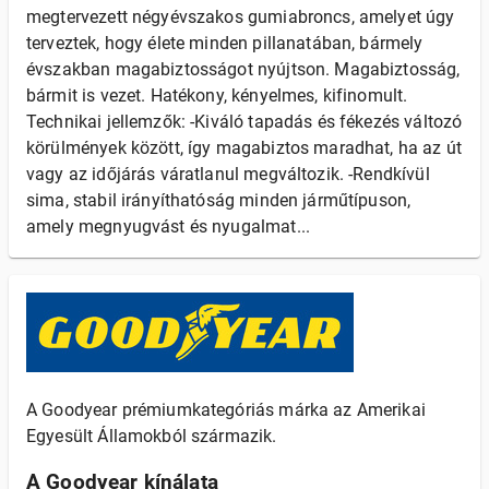
megtervezett négyévszakos gumiabroncs, amelyet úgy
terveztek, hogy élete minden pillanatában, bármely
évszakban magabiztosságot nyújtson. Magabiztosság,
bármit is vezet. Hatékony, kényelmes, kifinomult.
Technikai jellemzők: -Kiváló tapadás és fékezés változó
körülmények között, így magabiztos maradhat, ha az út
vagy az időjárás váratlanul megváltozik. -Rendkívül
sima, stabil irányíthatóság minden járműtípuson,
amely megnyugvást és nyugalmat...
A Goodyear prémiumkategóriás márka az Amerikai
Egyesült Államokból származik.
A Goodyear kínálata