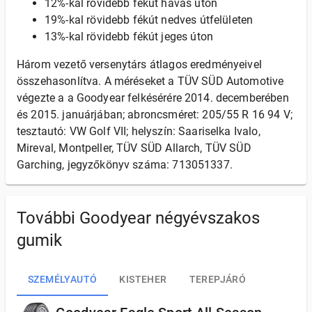
12%-kal rövidebb fékút havas úton
19%-kal rövidebb fékút nedves útfelületen
13%-kal rövidebb fékút jeges úton
Három vezető versenytárs átlagos eredményeivel
összehasonlítva. A méréseket a TÜV SÜD Automotive
végezte a a Goodyear felkésérére 2014. decemberében
és 2015. januárjában; abroncsméret: 205/55 R 16 94 V;
tesztautó: VW Golf VII; helyszín: Saariselka Ivalo,
Mireval, Montpeller, TÜV SÜD Allarch, TÜV SÜD
Garching, jegyzőkönyv száma: 713051337.
További Goodyear négyévszakos
gumik
SZEMÉLYAUTÓ
KISTEHER
TEREPJÁRÓ