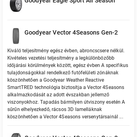
Goodyear Eagle Sport All Season
Goodyear Vector 4Seasons Gen-2
Kiváló teljesítmény egész évben, abroncscsere nélkül.
Kivételes vezetési teljesítmény a legkülönbözőbb
időjárási körülmények között, egész évben A specifikus
tulajdonságokkal rendelkező futófelületi zónáknak
köszönhetően a Goodyear Weather Reactive
SmartTRED technológia biztosítja a Vector 4Seasons
alkalmazkodását az adott évszakban jellemző
viszonyokhoz. Tapadás bármilyen útviszony esetén A
sűrűn elhelyezkedő, rácsos 3D lamelláknak
köszönhetően a Vector 4Seasons versenytársainál ...