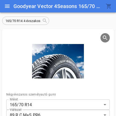
Goodyear Vector 4Seasons 165/70 R14 89 R C M+S PR6
165/70 R14 4 évszakos
Négyévszakos személyautó gumi
Méret
165/70 R14
Változat
89 R C M+S PR6