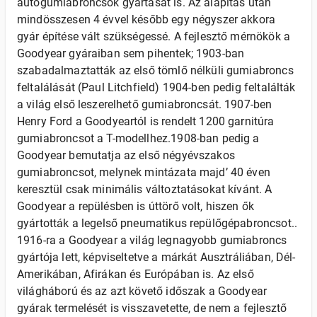
autógumiabroncsok gyártását is. Az alapítás után
mindösszesen 4 évvel később egy négyszer akkora
gyár építése vált szükségessé. A fejlesztő mérnökök a
Goodyear gyáraiban sem pihentek; 1903-ban
szabadalmaztatták az első tömlő nélküli gumiabroncs
feltalálását (Paul Litchfield) 1904-ben pedig feltalálták
a világ első leszerelhető gumiabroncsát. 1907-ben
Henry Ford a Goodyeartól is rendelt 1200 garnitúra
gumiabroncsot a T-modellhez.1908-ban pedig a
Goodyear bemutatja az első négyévszakos
gumiabroncsot, melynek mintázata majd’ 40 éven
keresztül csak minimális változtatásokat kívánt. A
Goodyear a repülésben is úttörő volt, hiszen ők
gyártották a legelső pneumatikus repülőgépabroncsot..
1916-ra a Goodyear a világ legnagyobb gumiabroncs
gyártója lett, képviseltetve a márkát Ausztráliában, Dél-
Amerikában, Afirákan és Európában is. Az első
világháború és az azt követő időszak a Goodyear
gyárak termelését is visszavetette, de nem a fejlesztő