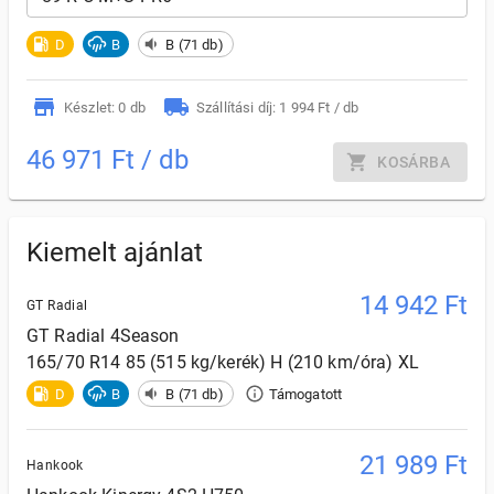
D
B
B (71 db)
Készlet: 0 db
Szállítási díj: 1 994 Ft / db
46 971 Ft / db
KOSÁRBA
Kiemelt ajánlat
14 942
Ft
GT Radial
GT Radial
4Season
165/70 R14 85 (515 kg/kerék) H (210 km/óra) XL
D
B
B (71 db)
Támogatott
21 989
Ft
Hankook