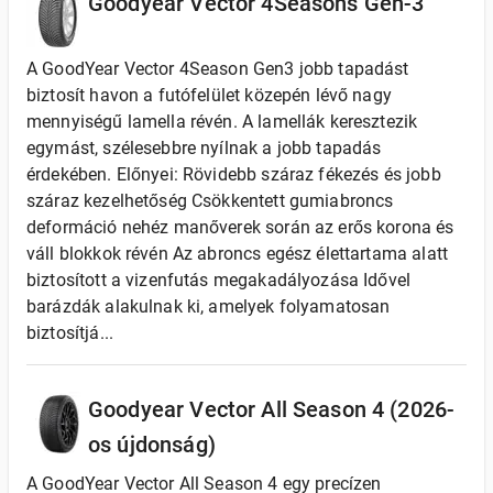
Goodyear Vector 4Seasons Gen-3
A GoodYear Vector 4Season Gen3 jobb tapadást
biztosít havon a futófelület közepén lévő nagy
mennyiségű lamella révén. A lamellák keresztezik
egymást, szélesebbre nyílnak a jobb tapadás
érdekében. Előnyei: Rövidebb száraz fékezés és jobb
száraz kezelhetőség Csökkentett gumiabroncs
deformáció nehéz manőverek során az erős korona és
váll blokkok révén Az abroncs egész élettartama alatt
biztosított a vizenfutás megakadályozása Idővel
barázdák alakulnak ki, amelyek folyamatosan
biztosítjá...
Goodyear Vector All Season 4 (2026-
os újdonság)
A GoodYear Vector All Season 4 egy precízen