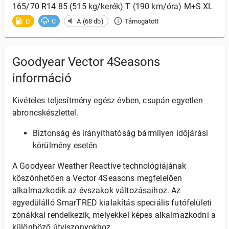
165/70 R14 85 (515 kg/kerék) T (190 km/óra) M+S XL
D
C
A (68 db)
Támogatott
Goodyear Vector 4Seasons
információ
Kivételes teljesítmény egész évben, csupán egyetlen
abroncskészlettel.
Biztonság és irányíthatóság bármilyen időjárási
körülmény esetén
A Goodyear Weather Reactive technológiájának
köszönhetően a Vector 4Seasons megfelelően
alkalmazkodik az évszakok változásaihoz. Az
egyedülálló SmarTRED kialakítás speciális futófelületi
zónákkal rendelkezik, melyekkel képes alkalmazkodni a
különböző útviszonyokhoz.