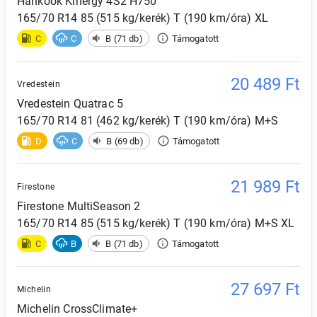
Hankook
Kinergy 4S2 H750
165/70 R14 85 (515 kg/kerék) T (190 km/óra) XL
C
C
B (71 db)
Támogatott
20 489
Ft
Vredestein
Vredestein
Quatrac 5
165/70 R14 81 (462 kg/kerék) T (190 km/óra) M+S
D
C
B (69 db)
Támogatott
21 989
Ft
Firestone
Firestone
MultiSeason 2
165/70 R14 85 (515 kg/kerék) T (190 km/óra) M+S XL
C
B
B (71 db)
Támogatott
27 697
Ft
Michelin
Michelin
CrossClimate+