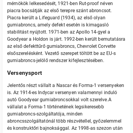
mérnökök lelkesedését, 1921-ben Rut-proof néven
piacra bocsátják az első terepre szánt abroncsot.
Piacra került a Lifeguard (1934), az első olyan
gumiabroncs, amely defekt esetén is kimagasló
stabilitást nyújtott. 1971-ben az Apollo 14-gyel a
Goodyear a Holdon is járt. 1992-ben került bemutatásra
az első defekttűrő gumiabroncs, Chevrolet Corvette
elsőszerelésként. Vezető szerepet töltött be az EU-s
gumiabroncs-jelölő rendszer kifejlesztésében.
Versenysport
Jelentős részt vállalt a Nascar és Forma-1 versenyeken
is. Az 1914-es Indycar versenyen valamennyi induló
autó Goodyear gumiabroncsokkal volt szerelve.A
vállalat a Forma-1 történetének legsikeresebb
gumiabroncs-szolgáltatója, minden
abroncsszolgáltatónál több részvétellel, győzelemmel
és konstruktőri bajnoksággal. Az 1998-as szezon után