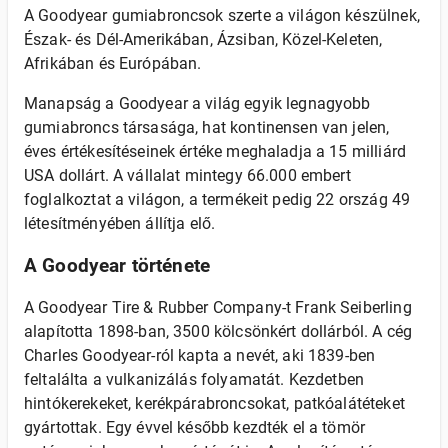
A Goodyear gumiabroncsok szerte a világon készülnek,
Észak- és Dél-Amerikában, Ázsiban, Közel-Keleten,
Afrikában és Európában.
Manapság a Goodyear a világ egyik legnagyobb
gumiabroncs társasága, hat kontinensen van jelen,
éves értékesítéseinek értéke meghaladja a 15 milliárd
USA dollárt. A vállalat mintegy 66.000 embert
foglalkoztat a világon, a termékeit pedig 22 ország 49
létesítményében állítja elő.
A Goodyear története
A Goodyear Tire & Rubber Company-t Frank Seiberling
alapította 1898-ban, 3500 kölcsönkért dollárból. A cég
Charles Goodyear-ról kapta a nevét, aki 1839-ben
feltalálta a vulkanizálás folyamatát. Kezdetben
hintókerekeket, kerékpárabroncsokat, patkóalátéteket
gyártottak. Egy évvel később kezdték el a tömör