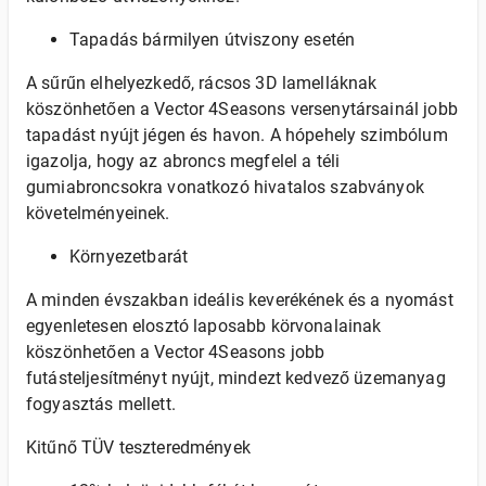
Tapadás bármilyen útviszony esetén
A sűrűn elhelyezkedő, rácsos 3D lamelláknak
köszönhetően a Vector 4Seasons versenytársainál jobb
tapadást nyújt jégen és havon. A hópehely szimbólum
igazolja, hogy az abroncs megfelel a téli
gumiabroncsokra vonatkozó hivatalos szabványok
követelményeinek.
Környezetbarát
A minden évszakban ideális keverékének és a nyomást
egyenletesen elosztó laposabb körvonalainak
köszönhetően a Vector 4Seasons jobb
futásteljesítményt nyújt, mindezt kedvező üzemanyag
fogyasztás mellett.
Kitűnő TÜV teszteredmények