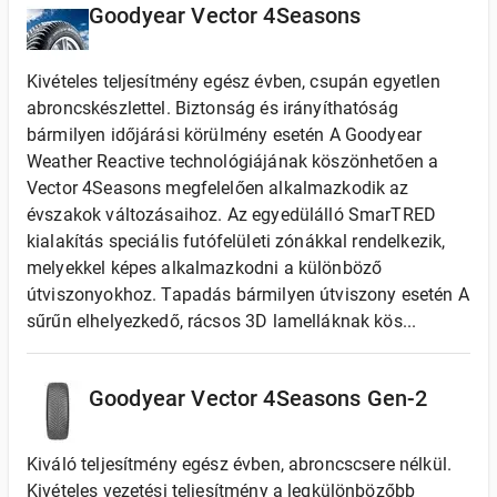
Goodyear Vector 4Seasons
Kivételes teljesítmény egész évben, csupán egyetlen
abroncskészlettel. Biztonság és irányíthatóság
bármilyen időjárási körülmény esetén A Goodyear
Weather Reactive technológiájának köszönhetően a
Vector 4Seasons megfelelően alkalmazkodik az
évszakok változásaihoz. Az egyedülálló SmarTRED
kialakítás speciális futófelületi zónákkal rendelkezik,
melyekkel képes alkalmazkodni a különböző
útviszonyokhoz. Tapadás bármilyen útviszony esetén A
sűrűn elhelyezkedő, rácsos 3D lamelláknak kös...
Goodyear Vector 4Seasons Gen-2
Kiváló teljesítmény egész évben, abroncscsere nélkül.
Kivételes vezetési teljesítmény a legkülönbözőbb