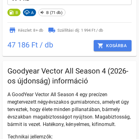
B
A
B (71 db)
Készlet: 8+ db
Szállítási díj: 1 994 Ft / db
47 186 Ft / db
KOSÁRBA
Goodyear Vector All Season 4 (2026-
os újdonság) információ
A GoodYear Vector All Season 4 egy precízen
megtervezett négyévszakos gumiabroncs, amelyet úgy
terveztek, hogy élete minden pillanatában, bármely
évszakban magabiztosságot nyújtson. Magabiztosság,
bármit is vezet. Hatékony, kényelmes, kifinomult.
Technikai jellemzők: