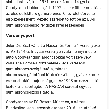
stabilitást nyújtott. 1971-ben az Apollo 14-gyel a
Goodyear a Holdon is járt. 1992-ben került bemutatásra
az első defekttűrő gumiabroncs, Chevrolet Corvette
elsőszerelésként. Vezető szerepet töltött be az EU-s
gumiabroncs-jelölő rendszer kifejlesztésében.
Versenysport
Jelentős részt vállalt a Nascar és Forma-1 versenyeken
is. Az 1914-es Indycar versenyen valamennyi induló
autó Goodyear gumiabroncsokkal volt szerelve.A
vállalat a Forma-1 történetének legsikeresebb
gumiabroncs-szolgáltatója, minden
abroncsszolgáltatónál több részvétellel, győzelemmel
és konstruktőri bajnoksággal. Az 1998-as szezon után
léptek ki a sportágból. A NASCAR-sorozat egyetlen
gumiabroncs-szolgáltatója.
Goodyear és az FC Bayern München, a német
Bundesliga legsikeresebb csapata 2016. január 1-től