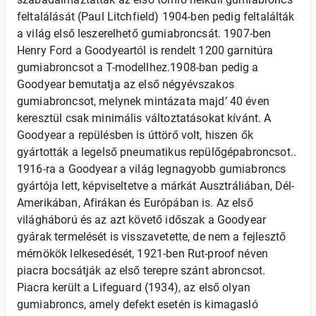
feltalálását (Paul Litchfield) 1904-ben pedig feltalálták
a világ első leszerelhető gumiabroncsát. 1907-ben
Henry Ford a Goodyeartól is rendelt 1200 garnitúra
gumiabroncsot a T-modellhez.1908-ban pedig a
Goodyear bemutatja az első négyévszakos
gumiabroncsot, melynek mintázata majd’ 40 éven
keresztül csak minimális változtatásokat kívánt. A
Goodyear a repülésben is úttörő volt, hiszen ők
gyártották a legelső pneumatikus repülőgépabroncsot..
1916-ra a Goodyear a világ legnagyobb gumiabroncs
gyártója lett, képviseltetve a márkát Ausztráliában, Dél-
Amerikában, Afirákan és Európában is. Az első
világháború és az azt követő időszak a Goodyear
gyárak termelését is visszavetette, de nem a fejlesztő
mérnökök lelkesedését, 1921-ben Rut-proof néven
piacra bocsátják az első terepre szánt abroncsot.
Piacra került a Lifeguard (1934), az első olyan
gumiabroncs, amely defekt esetén is kimagasló