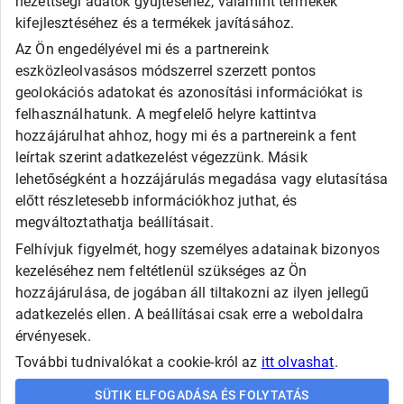
nézettségi adatok gyűjtéséhez, valamint termékek
General
kifejlesztéséhez és a termékek javításához.
Goodride
Az Ön engedélyével mi és a partnereink
Kingstar
eszközleolvasásos módszerrel szerzett pontos
Laufenn
LEAO
geolokációs adatokat és azonosítási információkat is
Matador
felhasználhatunk. A megfelelő helyre kattintva
Maxxis
hozzájárulhat ahhoz, hogy mi és a partnereink a fent
Roadx
leírtak szerint adatkezelést végezzünk. Másik
Rovelo
lehetőségként a hozzájárulás megadása vagy elutasítása
Runway
Sailun
előtt részletesebb információkhoz juthat, és
Sava
megváltoztathatja beállításait.
SECURITY
Felhívjuk figyelmét, hogy személyes adatainak bizonyos
Taurus
Tigar
kezeléséhez nem feltétlenül szükséges az Ön
Triangle
hozzájárulása, de jogában áll tiltakozni az ilyen jellegű
Viking
adatkezelés ellen. A beállításai csak erre a weboldalra
Westlake
érvényesek.
További tudnivalókat a cookie-król az
itt olvashat
.
Copyright © Automax
SÜTIK ELFOGADÁSA ÉS FOLYTATÁS