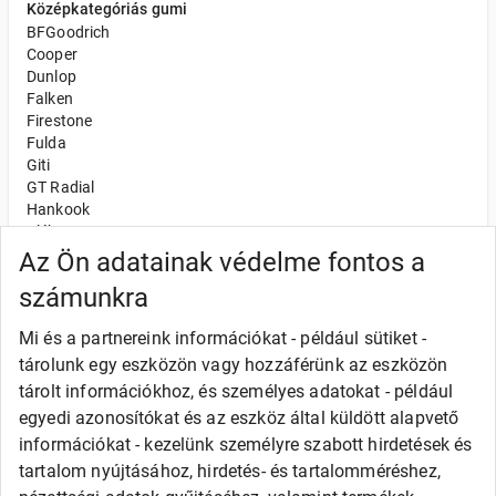
Középkategóriás gumi
BFGoodrich
Cooper
Dunlop
Falken
Firestone
Fulda
Giti
GT Radial
Hankook
Kléber
Kumho
Az Ön adatainak védelme fontos a
Nexen
számunkra
Semperit
Toyo
Mi és a partnereink információkat - például sütiket -
Uniroyal
tárolunk egy eszközön vagy hozzáférünk az eszközön
Olcsó gumi
tárolt információkhoz, és személyes adatokat - például
Alliance
egyedi azonosítókat és az eszköz által küldött alapvető
Apollo
információkat - kezelünk személyre szabott hirdetések és
Barum
tartalom nyújtásához, hirdetés- és tartalomméréshez,
Debica
Fortune