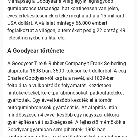
Manapság a Goodyear a világ egyik legnagyobb
gumiabroncs társasága, hat kontinensen van jelen,
éves értékesítéseinek értéke meghaladja a 15 milliárd
USA dollárt. A vállalat mintegy 66.000 embert
foglalkoztat a világon, a termékeit pedig 22 ország 49
létesítményében állítja elő.
A Goodyear története
A Goodyear Tire & Rubber Company-t Frank Seiberling
alapította 1898-ban, 3500 kölcsönkért dollárból. A cég
Charles Goodyear-ról kapta a nevét, aki 1839-ben
feltalálta a vulkanizálás folyamatát. Kezdetben
hintókerekeket, kerékpárabroncsokat, patkóalátéteket
gyártottak. Egy évvel később kezdték el a tömör
autógumiabroncsok gyártását is. Az alapítás után
mindösszesen 4 évvel később egy négyszer akkora
gyár építése vált szükségessé. A fejlesztő mérnökök a
Goodyear gyáraiban sem pihentek; 1903-ban
szabadalmaztatták az első tömlő nélküli gumiabroncs