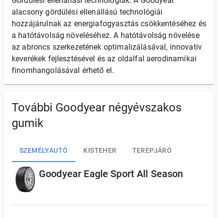
Gördülési ellenállási technológiák: A Goodyear
alacsony gördülési ellenállású technológiái
hozzájárulnak az energiafogyasztás csökkentéséhez és
a hatótávolság növeléséhez. A hatótávolság növelése
az abroncs szerkezetének optimalizálásával, innovatív
keverékek fejlesztésével és az oldalfal aerodinamikai
finomhangolásával érhető el.
További Goodyear négyévszakos
gumik
SZEMÉLYAUTÓ
KISTEHER
TEREPJÁRÓ
Goodyear Eagle Sport All Season