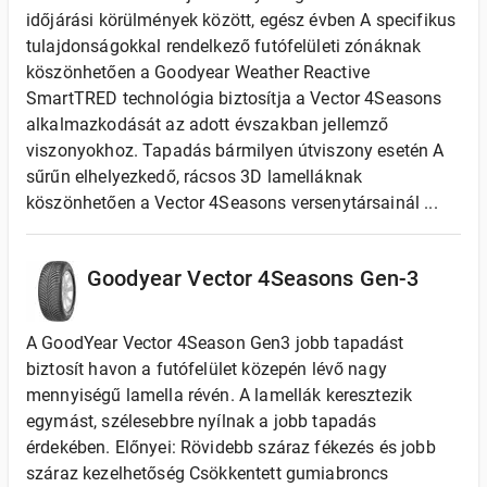
időjárási körülmények között, egész évben A specifikus
tulajdonságokkal rendelkező futófelületi zónáknak
köszönhetően a Goodyear Weather Reactive
SmartTRED technológia biztosítja a Vector 4Seasons
alkalmazkodását az adott évszakban jellemző
viszonyokhoz. Tapadás bármilyen útviszony esetén A
sűrűn elhelyezkedő, rácsos 3D lamelláknak
köszönhetően a Vector 4Seasons versenytársainál ...
Goodyear Vector 4Seasons Gen-3
A GoodYear Vector 4Season Gen3 jobb tapadást
biztosít havon a futófelület közepén lévő nagy
mennyiségű lamella révén. A lamellák keresztezik
egymást, szélesebbre nyílnak a jobb tapadás
érdekében. Előnyei: Rövidebb száraz fékezés és jobb
száraz kezelhetőség Csökkentett gumiabroncs