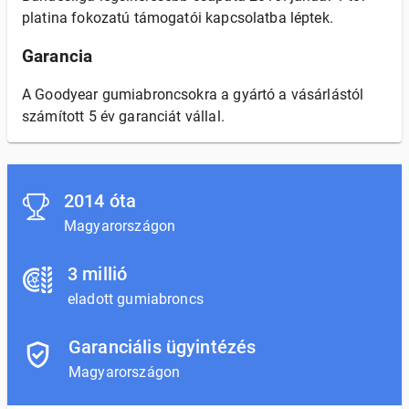
platina fokozatú támogatói kapcsolatba léptek.
Garancia
A Goodyear gumiabroncsokra a gyártó a vásárlástól
számított 5 év garanciát vállal.
2014 óta
Magyarországon
3 millió
eladott gumiabroncs
Garanciális ügyintézés
Magyarországon