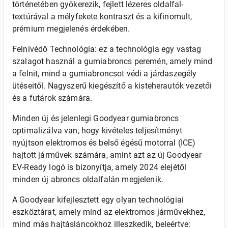
történetében gyökerezik, fejlett lézeres oldalfal-
textúrával a mélyfekete kontraszt és a kifinomult,
prémium megjelenés érdekében.
Felnivédő Technológia: ez a technológia egy vastag
szalagot használ a gumiabroncs peremén, amely mind
a felnit, mind a gumiabroncsot védi a járdaszegély
ütéseitől. Nagyszerű kiegészítő a kisteherautók vezetői
és a futárok számára.
Minden új és jelenlegi Goodyear gumiabroncs
optimalizálva van, hogy kivételes teljesítményt
nyújtson elektromos és belső égésű motorral (ICE)
hajtott járművek számára, amint azt az új Goodyear
EV-Ready logó is bizonyítja, amely 2024 elejétől
minden új abroncs oldalfalán megjelenik.
A Goodyear kifejlesztett egy olyan technológiai
eszköztárat, amely mind az elektromos járművekhez,
mind más hajtásláncokhoz illeszkedik, beleértve: