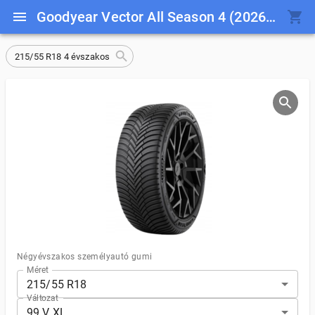
Goodyear Vector All Season 4 (2026-os újdonság) 215/55 R18 99 V XL
215/55 R18 4 évszakos
Négyévszakos személyautó gumi
Méret
215/55 R18
Változat
99 V XL