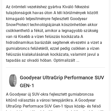
Az örömteli vezetéshez gyártva Kiváló fékezési
tulajdonságok havas úton A téli körülmények között
kimagasló teljesítményre fejlesztett Goodyear
SnowProtect technológiájának köszönhetően akkor
csökkenthető a fékút, amikor a legnagyobb szükség
van rá Kisebb a vízen felúszás kockázata A
hidrodinamikus barázdák segítenek elvezetni a vizet a
gumiabroncs felületéről, ezzel pedig csökken a vízen
felúszás kialakulásának kockázata, valamint javul a
tapadás az olvadó hóban. Optimalizált ...
Goodyear UltraGrip Performance SUV
GEN-1
A Goodyear új SUV-okra fejlesztett gumiabroncsa
kitűnő választás a városi terepjárókra. A Goodyear
UltraGrip Performace SUV Gen-1 típus közép- és felső