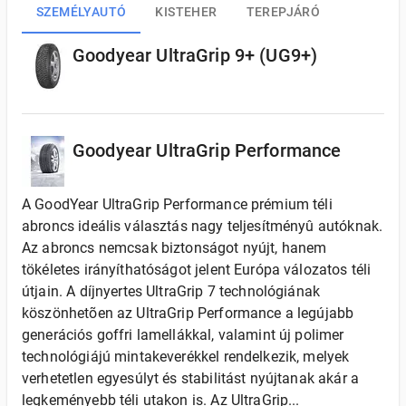
SZEMÉLYAUTÓ
KISTEHER
TEREPJÁRÓ
Goodyear UltraGrip 9+ (UG9+)
Goodyear UltraGrip Performance
A GoodYear UltraGrip Performance prémium téli
abroncs ideális választás nagy teljesítményû autóknak.
Az abroncs nemcsak biztonságot nyújt, hanem
tökéletes irányíthatóságot jelent Európa válozatos téli
útjain. A díjnyertes UltraGrip 7 technológiának
köszönhetõen az UltraGrip Performance a legújabb
generációs goffri lamellákkal, valamint új polimer
technológiájú mintakeverékkel rendelkezik, melyek
verhetetlen egyesúlyt és stabilitást nyújtanak akár a
legkeményebb téli utakon is. Az UltraGrip...