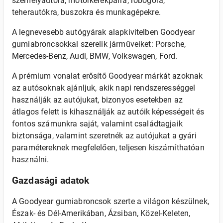
személyautóra, motorkerékpárra, robogóra,
teherautókra, buszokra és munkagépekre.
A legnevesebb autógyárak alapkivitelben Goodyear
gumiabroncsokkal szerelik járműveiket: Porsche,
Mercedes-Benz, Audi, BMW, Volkswagen, Ford.
A prémium vonalat erősítő Goodyear márkát azoknak
az autósoknak ajánljuk, akik napi rendszerességgel
használják az autójukat, bizonyos esetekben az
átlagos felett is kihasználják az autóik képességeit és
fontos számunkra saját, valamint családtagjaik
biztonsága, valamint szeretnék az autójukat a gyári
paramétereknek megfelelően, teljesen kiszámíthatóan
használni.
Gazdasági adatok
A Goodyear gumiabroncsok szerte a világon készülnek,
Észak- és Dél-Amerikában, Ázsiban, Közel-Keleten,