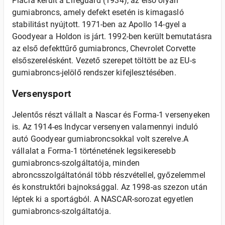
Piacra került a Lifeguard (1934), az első olyan
gumiabroncs, amely defekt esetén is kimagasló
stabilitást nyújtott. 1971-ben az Apollo 14-gyel a
Goodyear a Holdon is járt. 1992-ben került bemutatásra
az első defekttűrő gumiabroncs, Chevrolet Corvette
elsőszerelésként. Vezető szerepet töltött be az EU-s
gumiabroncs-jelölő rendszer kifejlesztésében.
Versenysport
Jelentős részt vállalt a Nascar és Forma-1 versenyeken
is. Az 1914-es Indycar versenyen valamennyi induló
autó Goodyear gumiabroncsokkal volt szerelve.A
vállalat a Forma-1 történetének legsikeresebb
gumiabroncs-szolgáltatója, minden
abroncsszolgáltatónál több részvétellel, győzelemmel
és konstruktőri bajnoksággal. Az 1998-as szezon után
léptek ki a sportágból. A NASCAR-sorozat egyetlen
gumiabroncs-szolgáltatója.