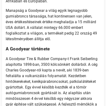
Afrikában és Európában.
Manapság a Goodyear a világ egyik legnagyobb
gumiabroncs társasága, hat kontinensen van jelen,
éves értékesítéseinek értéke meghaladja a 15 milliárd
USA dollárt. A vállalat mintegy 66.000 embert
foglalkoztat a világon, a termékeit pedig 22 ország 49
létesítményében állítja elő.
A Goodyear története
A Goodyear Tire & Rubber Company-t Frank Seiberling
alapította 1898-ban, 3500 kölcsönkért dollárból. A cég
Charles Goodyear-ról kapta a nevét, aki 1839-ben
feltalálta a vulkanizálás folyamatát. Kezdetben
hintókerekeket, kerékpárabroncsokat, patkóalátéteket
gyártottak. Egy évvel később kezdték el a tömör
autógumiabroncsok gyártását is. Az alapítás után
mindösszesen 4 évvel később egy négyszer akkora
gyár építése vált szükségessé. A fejlesztő mérnökök a