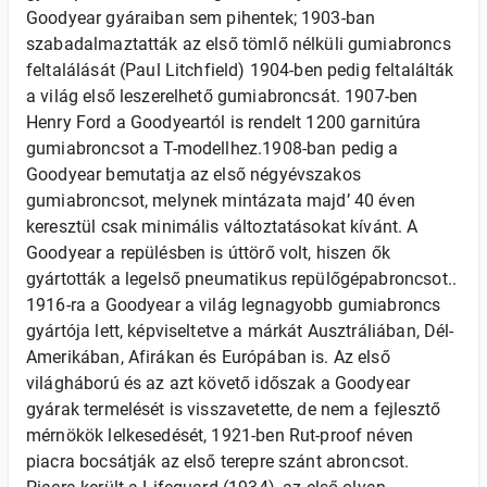
Goodyear gyáraiban sem pihentek; 1903-ban
szabadalmaztatták az első tömlő nélküli gumiabroncs
feltalálását (Paul Litchfield) 1904-ben pedig feltalálták
a világ első leszerelhető gumiabroncsát. 1907-ben
Henry Ford a Goodyeartól is rendelt 1200 garnitúra
gumiabroncsot a T-modellhez.1908-ban pedig a
Goodyear bemutatja az első négyévszakos
gumiabroncsot, melynek mintázata majd’ 40 éven
keresztül csak minimális változtatásokat kívánt. A
Goodyear a repülésben is úttörő volt, hiszen ők
gyártották a legelső pneumatikus repülőgépabroncsot..
1916-ra a Goodyear a világ legnagyobb gumiabroncs
gyártója lett, képviseltetve a márkát Ausztráliában, Dél-
Amerikában, Afirákan és Európában is. Az első
világháború és az azt követő időszak a Goodyear
gyárak termelését is visszavetette, de nem a fejlesztő
mérnökök lelkesedését, 1921-ben Rut-proof néven
piacra bocsátják az első terepre szánt abroncsot.