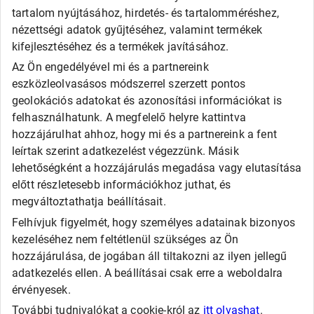
tartalom nyújtásához, hirdetés- és tartalomméréshez,
Debica
Fortune
nézettségi adatok gyűjtéséhez, valamint termékek
General
kifejlesztéséhez és a termékek javításához.
Goodride
Az Ön engedélyével mi és a partnereink
Kingstar
eszközleolvasásos módszerrel szerzett pontos
Laufenn
LEAO
geolokációs adatokat és azonosítási információkat is
Matador
felhasználhatunk. A megfelelő helyre kattintva
Maxxis
hozzájárulhat ahhoz, hogy mi és a partnereink a fent
Roadx
leírtak szerint adatkezelést végezzünk. Másik
Rovelo
lehetőségként a hozzájárulás megadása vagy elutasítása
Runway
Sailun
előtt részletesebb információkhoz juthat, és
Sava
megváltoztathatja beállításait.
SECURITY
Felhívjuk figyelmét, hogy személyes adatainak bizonyos
Taurus
Tigar
kezeléséhez nem feltétlenül szükséges az Ön
Triangle
hozzájárulása, de jogában áll tiltakozni az ilyen jellegű
Viking
adatkezelés ellen. A beállításai csak erre a weboldalra
Westlake
érvényesek.
További tudnivalókat a cookie-król az
itt olvashat
.