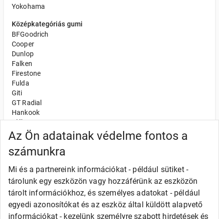
Yokohama
Középkategóriás gumi
BFGoodrich
Cooper
Dunlop
Falken
Firestone
Fulda
Giti
GT Radial
Hankook
Kléber
Kumho
Az Ön adatainak védelme fontos a
Nexen
számunkra
Semperit
Toyo
Mi és a partnereink információkat - például sütiket -
Uniroyal
tárolunk egy eszközön vagy hozzáférünk az eszközön
Olcsó gumi
tárolt információkhoz, és személyes adatokat - például
Alliance
egyedi azonosítókat és az eszköz által küldött alapvető
Apollo
információkat - kezelünk személyre szabott hirdetések és
Barum