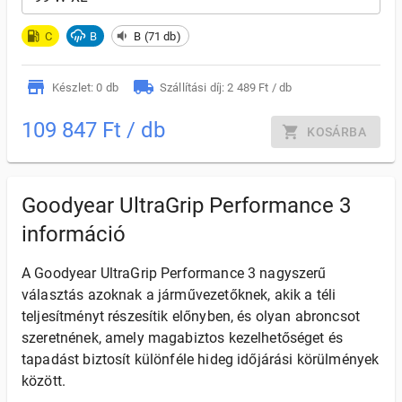
C
B
B (71 db)
Készlet: 0 db
Szállítási díj: 2 489 Ft / db
109 847 Ft / db
KOSÁRBA
Goodyear UltraGrip Performance 3
információ
A Goodyear UltraGrip Performance 3 nagyszerű
választás azoknak a járművezetőknek, akik a téli
teljesítményt részesítik előnyben, és olyan abroncsot
szeretnének, amely magabiztos kezelhetőséget és
tapadást biztosít különféle hideg időjárási körülmények
között.