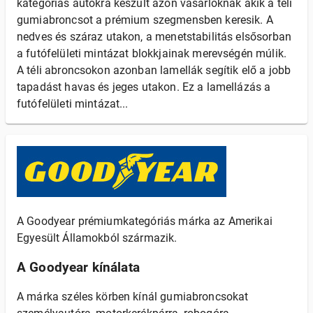
kategóriás autókra készült azon vásárlóknak akik a téli
gumiabroncsot a prémium szegmensben keresik. A
nedves és száraz utakon, a menetstabilitás elsősorban
a futófelületi mintázat blokkjainak merevségén múlik.
A téli abroncsokon azonban lamellák segítik elő a jobb
tapadást havas és jeges utakon. Ez a lamellázás a
futófelületi mintázat...
A Goodyear prémiumkategóriás márka az Amerikai
Egyesült Államokból származik.
A Goodyear kínálata
A márka széles körben kínál gumiabroncsokat