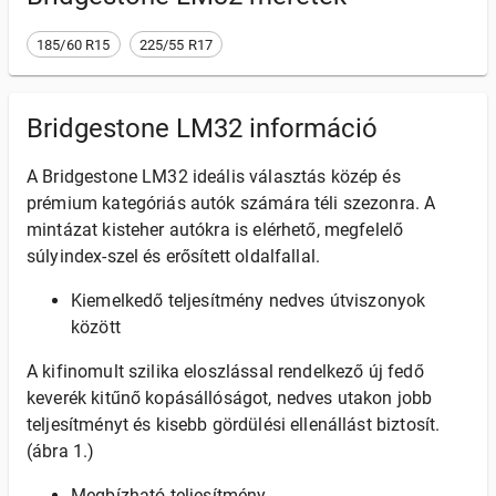
185/60 R15
225/55 R17
Bridgestone LM32 információ
A Bridgestone LM32 ideális választás közép és
prémium kategóriás autók számára téli szezonra. A
mintázat kisteher autókra is elérhető, megfelelő
súlyindex-szel és erősített oldalfallal.
Kiemelkedő teljesítmény nedves útviszonyok
között
A kifinomult szilika eloszlással rendelkező új fedő
keverék kitűnő kopásállóságot, nedves utakon jobb
teljesítményt és kisebb gördülési ellenállást biztosít.
(ábra 1.)
Megbízható teljesítmény