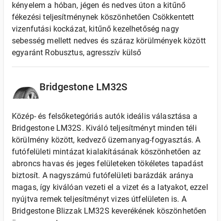
kényelem a hóban, jégen és nedves úton a kitűnő
fékezési teljesítménynek köszönhetően Csökkentett
vizenfutási kockázat, kitűnő kezelhetőség nagy
sebesség mellett nedves és száraz körülmények között
egyaránt Robusztus, agresszív külső
Bridgestone LM32S
Közép- és felsőketegóriás autók ideális választása a
Bridgestone LM32S. Kiváló teljesítményt minden téli
körülmény között, kedvező üzemanyag-fogyasztás. A
futófelületi mintázat kialakításának köszönhetően az
abroncs havas és jeges felületeken tökéletes tapadást
biztosít. A nagyszámú futófelületi barázdák aránya
magas, így kiválóan vezeti el a vizet és a latyakot, ezzel
nyújtva remek teljesítményt vizes útfelületen is. A
Bridgestone Blizzak LM32S keverékének köszönhetően