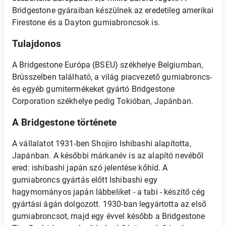
Bridgestone gyáraiban készülnek az eredetileg amerikai
Firestone és a Dayton gumiabroncsok is.
Tulajdonos
A Bridgestone Európa (BSEU) székhelye Belgiumban,
Brüsszelben található, a világ piacvezető gumiabroncs-
és egyéb gumitermékeket gyártó Bridgestone
Corporation székhelye pedig Tokióban, Japánban.
A Bridgestone története
A vállalatot 1931-ben Shojiro Ishibashi alapította,
Japánban. A későbbi márkanév is az alapító nevéből
ered: ishibashi japán szó jelentése kőhíd. A
gumiabroncs gyártás előtt Ishibashi egy
hagymományos japán lábbeliket - a tabi - készítő cég
gyártási ágán dolgozott. 1930-ban legyártotta az első
gumiabroncsot, majd egy évvel később a Bridgestone