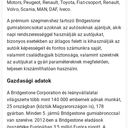
Motors, Peugeot, Renault, Toyota, Fiat-csoport, Renault,
Volvo, Scania, MAN, DAF, Iveco.
A prémium szegmenshez tartozó Bridgestone
gumiabroncsokat azoknak az autósoknak ajánljuk, akik
napi rendszerességgel használják az autójukat,
bizonyos esetekben az átlagos felett is kihasználják az
autóik képességeit és fontos számunkra saját,
valamint családtagjaik biztonsága, valamint szeretnék
az autójukat a gyári paramétereknek megfelelően,
teljesen kiszámíthatóan használni.
Gazdasági adatok
A Bridgestone Corporation és leányvállalatai
világszerte több mint 140 000 embernek adnak munkát,
25 országban (köztük Magyarországon is), 178
gyárban. Minden 5. jármű Bridgestone gumiabronccsal
van szerelve. 2012-ben a Bridgestone eladások
összértéke Európában 3,5 millió Euróra rúgott. A