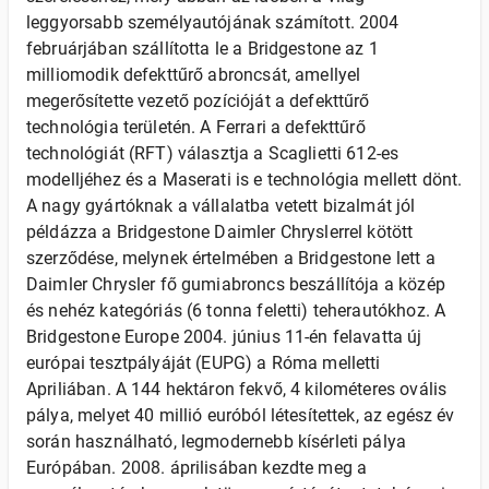
leggyorsabb személyautójának számított. 2004
februárjában szállította le a Bridgestone az 1
milliomodik defekttűrő abroncsát, amellyel
megerősítette vezető pozícióját a defekttűrő
technológia területén. A Ferrari a defekttűrő
technológiát (RFT) választja a Scaglietti 612-es
modelljéhez és a Maserati is e technológia mellett dönt.
A nagy gyártóknak a vállalatba vetett bizalmát jól
példázza a Bridgestone Daimler Chryslerrel kötött
szerződése, melynek értelmében a Bridgestone lett a
Daimler Chrysler fő gumiabroncs beszállítója a közép
és nehéz kategóriás (6 tonna feletti) teherautókhoz. A
Bridgestone Europe 2004. június 11-én felavatta új
európai tesztpályáját (EUPG) a Róma melletti
Apriliában. A 144 hektáron fekvő, 4 kilométeres ovális
pálya, melyet 40 millió euróból létesítettek, az egész év
során használható, legmodernebb kísérleti pálya
Európában. 2008. áprilisában kezdte meg a