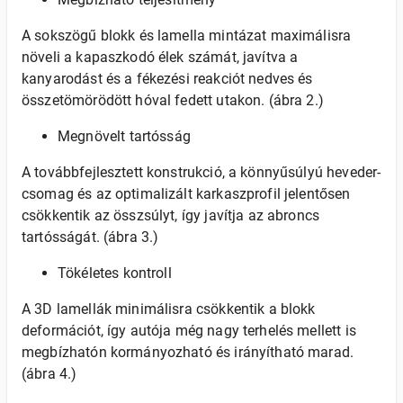
A sokszögű blokk és lamella mintázat maximálisra
növeli a kapaszkodó élek számát, javítva a
kanyarodást és a fékezési reakciót nedves és
összetömörödött hóval fedett utakon. (ábra 2.)
Megnövelt tartósság
A továbbfejlesztett konstrukció, a könnyűsúlyú heveder-
csomag és az optimalizált karkaszprofil jelentősen
csökkentik az összsúlyt, így javítja az abroncs
tartósságát. (ábra 3.)
Tökéletes kontroll
A 3D lamellák minimálisra csökkentik a blokk
deformációt, így autója még nagy terhelés mellett is
megbízhatón kormányozható és irányítható marad.
(ábra 4.)