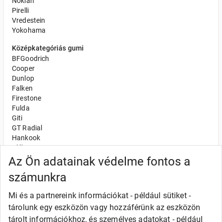
Nokian
Pirelli
Vredestein
Yokohama
Középkategóriás gumi
BFGoodrich
Cooper
Dunlop
Falken
Firestone
Fulda
Giti
GT Radial
Hankook
Kléber
Kumho
Az Ön adatainak védelme fontos a
Nexen
számunkra
Semperit
Toyo
Mi és a partnereink információkat - például sütiket -
Uniroyal
tárolunk egy eszközön vagy hozzáférünk az eszközön
Olcsó gumi
tárolt információkhoz, és személyes adatokat - például