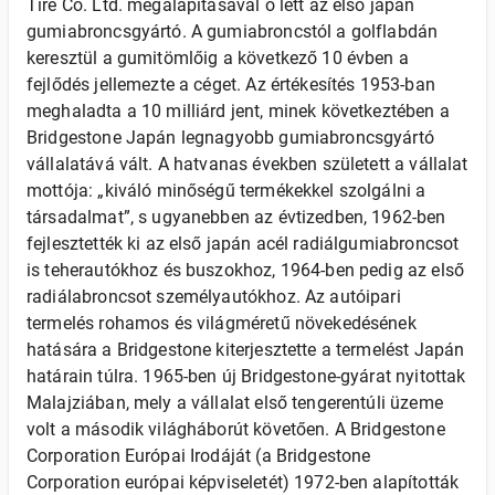
Tire Co. Ltd. megalapításával ő lett az első japán
gumiabroncsgyártó. A gumiabroncstól a golflabdán
keresztül a gumitömlőig a következő 10 évben a
fejlődés jellemezte a céget. Az értékesítés 1953-ban
meghaladta a 10 milliárd jent, minek következtében a
Bridgestone Japán legnagyobb gumiabroncsgyártó
vállalatává vált. A hatvanas években született a vállalat
mottója: „kiváló minőségű termékekkel szolgálni a
társadalmat”, s ugyanebben az évtizedben, 1962-ben
fejlesztették ki az első japán acél radiálgumiabroncsot
is teherautókhoz és buszokhoz, 1964-ben pedig az első
radiálabroncsot személyautókhoz. Az autóipari
termelés rohamos és világméretű növekedésének
hatására a Bridgestone kiterjesztette a termelést Japán
határain túlra. 1965-ben új Bridgestone-gyárat nyitottak
Malajziában, mely a vállalat első tengerentúli üzeme
volt a második világháborút követően. A Bridgestone
Corporation Európai Irodáját (a Bridgestone
Corporation európai képviseletét) 1972-ben alapították