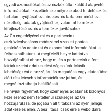
Alliance
egyedi azonosítókat és az eszköz által küldött alapvető
Apollo
információkat - kezelünk személyre szabott hirdetések és
Barum
tartalom nyújtásához, hirdetés- és tartalomméréshez,
Debica
Fortune
nézettségi adatok gyűjtéséhez, valamint termékek
General
kifejlesztéséhez és a termékek javításához.
Goodride
Az Ön engedélyével mi és a partnereink
Kingstar
eszközleolvasásos módszerrel szerzett pontos
Laufenn
LEAO
geolokációs adatokat és azonosítási információkat is
Matador
felhasználhatunk. A megfelelő helyre kattintva
Maxxis
hozzájárulhat ahhoz, hogy mi és a partnereink a fent
Roadx
leírtak szerint adatkezelést végezzünk. Másik
Rovelo
lehetőségként a hozzájárulás megadása vagy elutasítása
Runway
Sailun
előtt részletesebb információkhoz juthat, és
Sava
megváltoztathatja beállításait.
SECURITY
Felhívjuk figyelmét, hogy személyes adatainak bizonyos
Taurus
Tigar
kezeléséhez nem feltétlenül szükséges az Ön
Triangle
hozzájárulása, de jogában áll tiltakozni az ilyen jellegű
Viking
adatkezelés ellen. A beállításai csak erre a weboldalra
Westlake