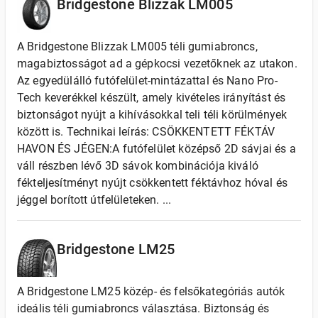
Bridgestone Blizzak LM005
A Bridgestone Blizzak LM005 téli gumiabroncs,
magabiztosságot ad a gépkocsi vezetőknek az utakon.
Az egyedülálló futófelület-mintázattal és Nano Pro-
Tech keverékkel készült, amely kivételes irányítást és
biztonságot nyújt a kihívásokkal teli téli körülmények
között is. Technikai leírás: CSÖKKENTETT FÉKTÁV
HAVON ÉS JÉGEN:A futófelület középső 2D sávjai és a
váll részben lévő 3D sávok kombinációja kiváló
fékteljesítményt nyújt csökkentett féktávhoz hóval és
jéggel borított útfelületeken. ...
Bridgestone LM25
A Bridgestone LM25 közép- és felsőkategóriás autók
ideális téli gumiabroncs választása. Biztonság és