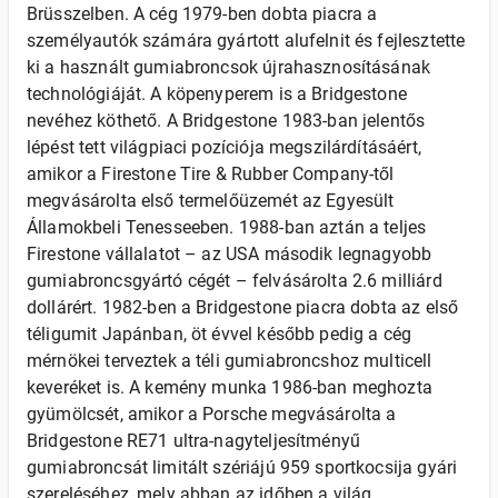
Brüsszelben. A cég 1979-ben dobta piacra a
személyautók számára gyártott alufelnit és fejlesztette
ki a használt gumiabroncsok újrahasznosításának
technológiáját. A köpenyperem is a Bridgestone
nevéhez köthető. A Bridgestone 1983-ban jelentős
lépést tett világpiaci pozíciója megszilárdításáért,
amikor a Firestone Tire & Rubber Company-től
megvásárolta első termelőüzemét az Egyesült
Államokbeli Tenesseeben. 1988-ban aztán a teljes
Firestone vállalatot – az USA második legnagyobb
gumiabroncsgyártó cégét – felvásárolta 2.6 milliárd
dollárért. 1982-ben a Bridgestone piacra dobta az első
téligumit Japánban, öt évvel később pedig a cég
mérnökei terveztek a téli gumiabroncshoz multicell
keveréket is. A kemény munka 1986-ban meghozta
gyümölcsét, amikor a Porsche megvásárolta a
Bridgestone RE71 ultra-nagyteljesítményű
gumiabroncsát limitált szériájú 959 sportkocsija gyári
szereléséhez, mely abban az időben a világ