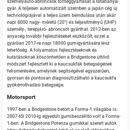
személyautó-abroncsok tömeggyártását a tatabányai
gyár. A teljesen automatizált üzemben a japán cég új
technológiájával a teljes üzem beindulása után akár
napi 8000 nagy- méretű (20") és teljesítményű (UHP)
személy-, terepjáró- abroncsot gyárthat. 2012-ben az
anyacég további fejlesztéseket eszközölt, ezzel a
gyárban 2017-re napi 18000 gumigyártására lesz
lehetőség. A folyamatos fejlesztéseknek és
kutatásoknak köszönhetően a Bridgestone úttörő
módszert fejlesztett ki a kaucsukfák betegségének
felismerésére, amelynek segítségével egyszerűen,
gyorsan és pontosan diagnosztizálható a kaucsukfa
gyökérrothadási betegsége.
Motorsport
1997-ben a Bridgestone betört a Forma-1 világába is.
2007-től 2010-ig egyedüli gumibeszállító volt a Forma-
1-ben. A Bridgestone Potenza gumikkal szerelt autók