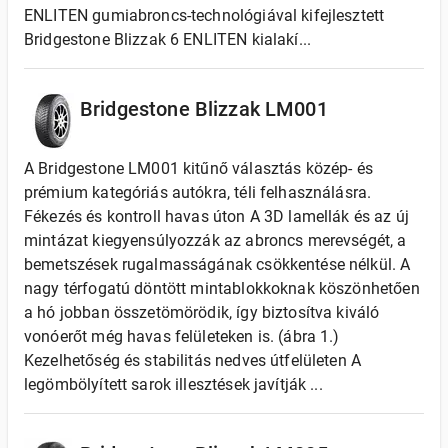
ENLITEN gumiabroncs-technológiával kifejlesztett
Bridgestone Blizzak 6 ENLITEN kialakí...
Bridgestone Blizzak LM001
A Bridgestone LM001 kitűnő választás közép- és
prémium kategóriás autókra, téli felhasználásra.
Fékezés és kontroll havas úton A 3D lamellák és az új
mintázat kiegyensúlyozzák az abroncs merevségét, a
bemetszések rugalmasságának csökkentése nélkül. A
nagy térfogatú döntött mintablokkoknak köszönhetően
a hó jobban összetömörödik, így biztosítva kiváló
vonóerőt még havas felületeken is. (ábra 1.)
Kezelhetőség és stabilitás nedves útfelületen A
legömbölyített sarok illesztések javítják ...