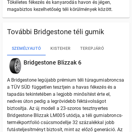
Tökéletes fékezés és kanyarodás havon és jégen,
magabiztos kezelhetőség téli körülmények között.
További Bridgestone téli gumik
SZEMÉLYAUTÓ
KISTEHER
TEREPJÁRÓ
Bridgestone Blizzak 6
A Bridgestone legújabb prémium téli túragumiabroncsa
a TÜV SÜD független tesztjein a havas fékezés és a
tapadás tekintetében a legjobb minősítést érte el,
nedves úton pedig a legrövidebb féktávolságot
biztosítja. Az új modell a 23-szoros tesztnyertes
Bridgestone Blizzak LM005 utódja, a téli gumiabroncs-
termékportfolió csúcsmodellje 32 százalékkal jobb
futásteljesítményt biztosít, mint az előző generáció. Az