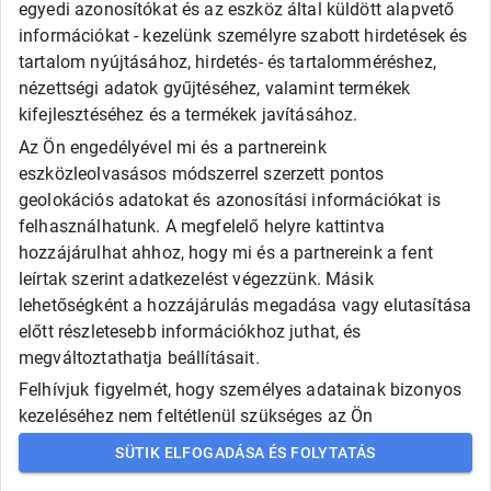
egyedi azonosítókat és az eszköz által küldött alapvető
információkat - kezelünk személyre szabott hirdetések és
tartalom nyújtásához, hirdetés- és tartalomméréshez,
nézettségi adatok gyűjtéséhez, valamint termékek
kifejlesztéséhez és a termékek javításához.
Az Ön engedélyével mi és a partnereink
eszközleolvasásos módszerrel szerzett pontos
geolokációs adatokat és azonosítási információkat is
felhasználhatunk. A megfelelő helyre kattintva
hozzájárulhat ahhoz, hogy mi és a partnereink a fent
leírtak szerint adatkezelést végezzünk. Másik
lehetőségként a hozzájárulás megadása vagy elutasítása
előtt részletesebb információkhoz juthat, és
megváltoztathatja beállításait.
Felhívjuk figyelmét, hogy személyes adatainak bizonyos
kezeléséhez nem feltétlenül szükséges az Ön
hozzájárulása, de jogában áll tiltakozni az ilyen jellegű
SÜTIK ELFOGADÁSA ÉS FOLYTATÁS
adatkezelés ellen. A beállításai csak erre a weboldalra