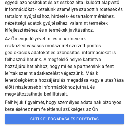
egyedi azonosítókat és az eszköz által küldött alapvető
információkat - kezelünk személyre szabott hirdetések és
tartalom nyújtásához, hirdetés- és tartalomméréshez,
nézettségi adatok gyűjtéséhez, valamint termékek
kifejlesztéséhez és a termékek javításához.
Az Ön engedélyével mi és a partnereink
eszközleolvasásos módszerrel szerzett pontos
geolokációs adatokat és azonosítási információkat is
felhasználhatunk. A megfelelő helyre kattintva
hozzájárulhat ahhoz, hogy mi és a partnereink a fent
leírtak szerint adatkezelést végezzünk. Másik
lehetőségként a hozzájárulás megadása vagy elutasítása
előtt részletesebb információkhoz juthat, és
megváltoztathatja beállításait.
Felhívjuk figyelmét, hogy személyes adatainak bizonyos
kezeléséhez nem feltétlenül szükséges az Ön
hozzájárulása, de jogában áll tiltakozni az ilyen jellegű
SÜTIK ELFOGADÁSA ÉS FOLYTATÁS
adatkezelés ellen. A beállításai csak erre a weboldalra