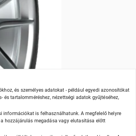
iókhoz, és személyes adatokat - például egyedi azonosítókat
és- és tartalomméréshez, nézettségi adatok gyűjtéséhez,
i információkat is felhasználhatunk. A megfelelő helyre
t a hozzájárulás megadása vagy elutasítása előtt