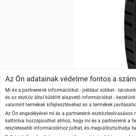
Az Ön adatainak védelme fontos a szá
Mi és a partnereink információkat - például sütiket - tárol
és az eszköz által küldött alapvető információkat - kezelün
valamint termékek kifejlesztéséhez és a termékek javításáh
Az Ön engedélyével mi és a partnereink eszközleolvasásos m
kattintva hozzájárulhat ahhoz, hogy mi és a partnereink a f
részletesebb információkhoz juthat, és megváltoztathatja beá