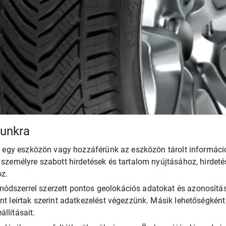
munkra
unk egy eszközön vagy hozzáférünk az eszközön tárolt informác
k személyre szabott hirdetések és tartalom nyújtásához, hirdet
oz.
ódszerrel szerzett pontos geolokációs adatokat és azonosítás
ent leírtak szerint adatkezelést végezzünk. Másik lehetőségkén
llításait.