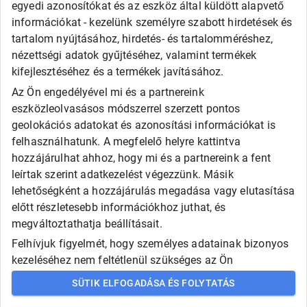
egyedi azonosítókat és az eszköz által küldött alapvető
információkat - kezelünk személyre szabott hirdetések és
tartalom nyújtásához, hirdetés- és tartalomméréshez,
nézettségi adatok gyűjtéséhez, valamint termékek
kifejlesztéséhez és a termékek javításához.
Az Ön engedélyével mi és a partnereink
eszközleolvasásos módszerrel szerzett pontos
geolokációs adatokat és azonosítási információkat is
felhasználhatunk. A megfelelő helyre kattintva
hozzájárulhat ahhoz, hogy mi és a partnereink a fent
leírtak szerint adatkezelést végezzünk. Másik
lehetőségként a hozzájárulás megadása vagy elutasítása
előtt részletesebb információkhoz juthat, és
megváltoztathatja beállításait.
Felhívjuk figyelmét, hogy személyes adatainak bizonyos
kezeléséhez nem feltétlenül szükséges az Ön
hozzájárulása, de jogában áll tiltakozni az ilyen jellegű
SÜTIK ELFOGADÁSA ÉS FOLYTATÁS
adatkezelés ellen. A beállításai csak erre a weboldalra