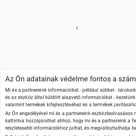
Az Ön adatainak védelme fontos a szá
Mi és a partnereink információkat - például sütiket - tárol
és az eszköz által küldött alapvető információkat - kezelün
valamint termékek kifejlesztéséhez és a termékek javításáh
Az Ön engedélyével mi és a partnereink eszközleolvasásos m
kattintva hozzájárulhat ahhoz, hogy mi és a partnereink a f
részletesebb információkhoz juthat, és megváltoztathatja beá