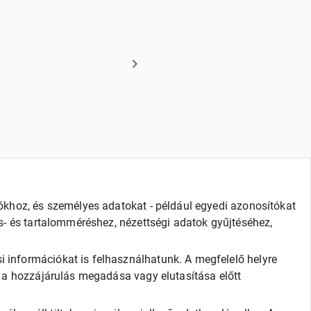
iókhoz, és személyes adatokat - például egyedi azonosítókat
és- és tartalomméréshez, nézettségi adatok gyűjtéséhez,
i információkat is felhasználhatunk. A megfelelő helyre
t a hozzájárulás megadása vagy elutasítása előtt