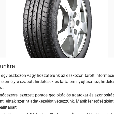
munkra
unk egy eszközön vagy hozzáférünk az eszközön tárolt informác
k személyre szabott hirdetések és tartalom nyújtásához, hirdet
oz.
ódszerrel szerzett pontos geolokációs adatokat és azonosítás
ent leírtak szerint adatkezelést végezzünk. Másik lehetőségkén
llításait.