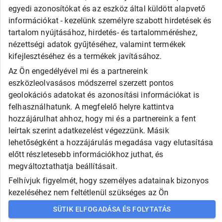
egyedi azonosítókat és az eszköz által küldött alapvető
információkat - kezelünk személyre szabott hirdetések és
tartalom nyújtásához, hirdetés- és tartalomméréshez,
nézettségi adatok gyűjtéséhez, valamint termékek
kifejlesztéséhez és a termékek javításához.
Az Ön engedélyével mi és a partnereink
eszközleolvasásos módszerrel szerzett pontos
geolokációs adatokat és azonosítási információkat is
felhasználhatunk. A megfelelő helyre kattintva
hozzájárulhat ahhoz, hogy mi és a partnereink a fent
leírtak szerint adatkezelést végezzünk. Másik
lehetőségként a hozzájárulás megadása vagy elutasítása
előtt részletesebb információkhoz juthat, és
megváltoztathatja beállításait.
Felhívjuk figyelmét, hogy személyes adatainak bizonyos
kezeléséhez nem feltétlenül szükséges az Ön
hozzájárulása, de jogában áll tiltakozni az ilyen jellegű
SÜTIK ELFOGADÁSA ÉS FOLYTATÁS
adatkezelés ellen. A beállításai csak erre a weboldalra