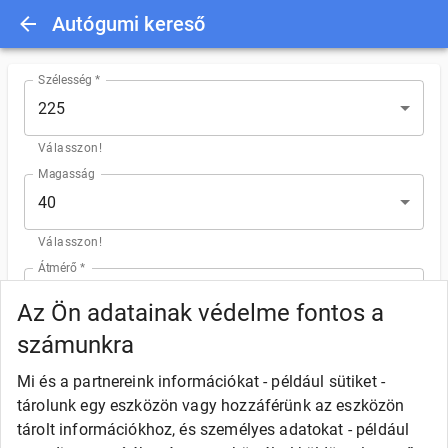
Autógumi kereső
Szélesség *
225
Válasszon!
Magasság
40
Válasszon!
Átmérő *
19
Az Ön adatainak védelme fontos a
Válasszon!
számunkra
Szezon
Mi és a partnereink információkat - például sütiket -
tárolunk egy eszközön vagy hozzáférünk az eszközön
Nyári
Téli
4 évszakos
tárolt információkhoz, és személyes adatokat - például
Válasszon!