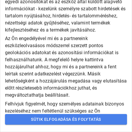
egyedi azonosítókat és az eszköz által küldött alapvető
információkat - kezelünk személyre szabott hirdetések és
Gyártó
tartalom nyújtásához, hirdetés- és tartalomméréshez,
nézettségi adatok gyűjtéséhez, valamint termékek
Válasszon!
kifejlesztéséhez és a termékek javításához.
AUTÓGUMI KERESÉSE
Az Ön engedélyével mi és a partnereink
eszközleolvasásos módszerrel szerzett pontos
geolokációs adatokat és azonosítási információkat is
felhasználhatunk. A megfelelő helyre kattintva
hozzájárulhat ahhoz, hogy mi és a partnereink a fent
leírtak szerint adatkezelést végezzünk. Másik
lehetőségként a hozzájárulás megadása vagy elutasítása
előtt részletesebb információkhoz juthat, és
megváltoztathatja beállításait.
Felhívjuk figyelmét, hogy személyes adatainak bizonyos
kezeléséhez nem feltétlenül szükséges az Ön
hozzájárulása, de jogában áll tiltakozni az ilyen jellegű
SÜTIK ELFOGADÁSA ÉS FOLYTATÁS
adatkezelés ellen. A beállításai csak erre a weboldalra