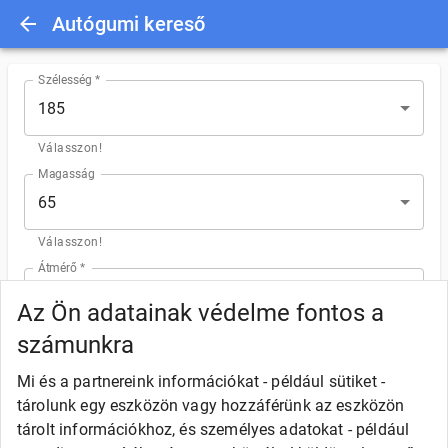
Autógumi kereső
Szélesség *
185
Válasszon!
Magasság
65
Válasszon!
Átmérő *
15
Az Ön adatainak védelme fontos a
Válasszon!
számunkra
Szezon
Mi és a partnereink információkat - például sütiket -
tárolunk egy eszközön vagy hozzáférünk az eszközön
Nyári
Téli
4 évszakos
tárolt információkhoz, és személyes adatokat - például
Válasszon!