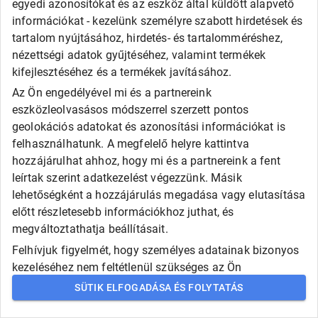
egyedi azonosítókat és az eszköz által küldött alapvető
információkat - kezelünk személyre szabott hirdetések és
Gyártó
tartalom nyújtásához, hirdetés- és tartalomméréshez,
nézettségi adatok gyűjtéséhez, valamint termékek
Válasszon!
kifejlesztéséhez és a termékek javításához.
AUTÓGUMI KERESÉSE
Az Ön engedélyével mi és a partnereink
eszközleolvasásos módszerrel szerzett pontos
geolokációs adatokat és azonosítási információkat is
felhasználhatunk. A megfelelő helyre kattintva
hozzájárulhat ahhoz, hogy mi és a partnereink a fent
leírtak szerint adatkezelést végezzünk. Másik
lehetőségként a hozzájárulás megadása vagy elutasítása
előtt részletesebb információkhoz juthat, és
megváltoztathatja beállításait.
Felhívjuk figyelmét, hogy személyes adatainak bizonyos
kezeléséhez nem feltétlenül szükséges az Ön
hozzájárulása, de jogában áll tiltakozni az ilyen jellegű
SÜTIK ELFOGADÁSA ÉS FOLYTATÁS
adatkezelés ellen. A beállításai csak erre a weboldalra