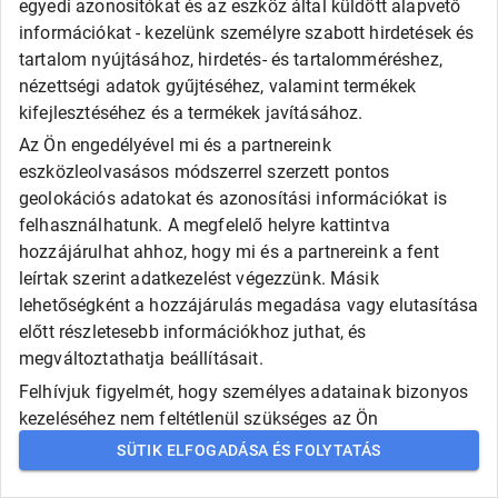
egyedi azonosítókat és az eszköz által küldött alapvető
információkat - kezelünk személyre szabott hirdetések és
Gyártó
tartalom nyújtásához, hirdetés- és tartalomméréshez,
nézettségi adatok gyűjtéséhez, valamint termékek
Válasszon!
kifejlesztéséhez és a termékek javításához.
AUTÓGUMI KERESÉSE
Az Ön engedélyével mi és a partnereink
eszközleolvasásos módszerrel szerzett pontos
geolokációs adatokat és azonosítási információkat is
felhasználhatunk. A megfelelő helyre kattintva
hozzájárulhat ahhoz, hogy mi és a partnereink a fent
leírtak szerint adatkezelést végezzünk. Másik
lehetőségként a hozzájárulás megadása vagy elutasítása
előtt részletesebb információkhoz juthat, és
megváltoztathatja beállításait.
Felhívjuk figyelmét, hogy személyes adatainak bizonyos
kezeléséhez nem feltétlenül szükséges az Ön
hozzájárulása, de jogában áll tiltakozni az ilyen jellegű
SÜTIK ELFOGADÁSA ÉS FOLYTATÁS
adatkezelés ellen. A beállításai csak erre a weboldalra