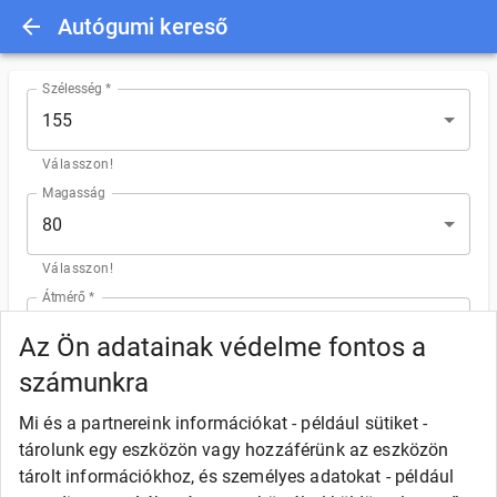
Autógumi kereső
Szélesség *
155
Válasszon!
Magasság
80
Válasszon!
Átmérő *
13
Az Ön adatainak védelme fontos a
Válasszon!
számunkra
Szezon
Mi és a partnereink információkat - például sütiket -
tárolunk egy eszközön vagy hozzáférünk az eszközön
Nyári
Téli
4 évszakos
tárolt információkhoz, és személyes adatokat - például
Válasszon!